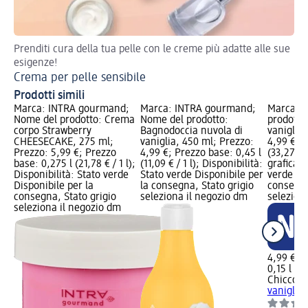
Prenditi cura della tua pelle con le creme più adatte alle sue
Sco
esigenze!
We
Crema per pelle sensibile
Prodotti simili
Marca: INTRA gourmand;
Marca: INTRA gourmand;
Marca: C
Nome del prodotto: Crema
Nome del prodotto:
prodotto
corpo Strawberry
Bagnodoccia nuvola di
vaniglia,
CHEESECAKE, 275 ml;
vaniglia, 450 ml; Prezzo:
4,99 €; P
Prezzo: 5,99 €; Prezzo
4,99 €; Prezzo base: 0,45 l
(33,27 € /
base: 0,275 l (21,78 € / 1 l);
(11,09 € / 1 l); Disponibilità:
grafica; 
Disponibilità: Stato verde
Stato verde Disponibile per
verde Dis
Disponibile per la
la consegna, Stato grigio
consegna
consegna, Stato grigio
seleziona il negozio dm
selezion
seleziona il negozio dm
4,99 €
0,15 l (33
Chicco
P
vaniglia,