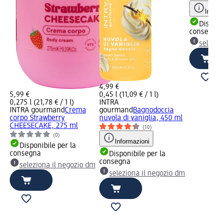
Info
Dispon
consegn
selez
4,99 €
5,99 €
0,45 l (11,09 € / 1 l)
0,275 l (21,78 € / 1 l)
INTRA
INTRA gourmand
Crema
gourmand
Bagnodoccia
corpo Strawberry
nuvola di vaniglia, 450 ml
CHEESECAKE, 275 ml
(10)
(0)
Informazioni
Disponibile per la
consegna
Disponibile per la
consegna
seleziona il negozio dm
seleziona il negozio dm