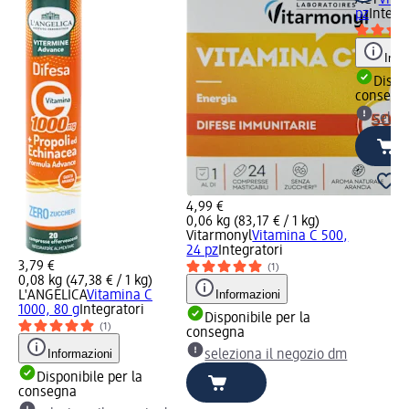
pz
Integr
Info
Dispon
consegn
selez
4,99 €
0,06 kg (83,17 € / 1 kg)
Vitarmonyl
Vitamina C 500,
24 pz
Integratori
3,79 €
(1)
0,08 kg (47,38 € / 1 kg)
Informazioni
L'ANGELICA
Vitamina C
1000, 80 g
Integratori
Disponibile per la
(1)
consegna
Informazioni
seleziona il negozio dm
Disponibile per la
consegna