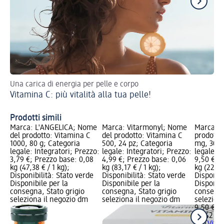
Una carica di energia per pelle e corpo
Aiu
Vitamina C: più vitalità alla tua pelle!
dom
Ri
Prodotti simili
Marca: L'ANGELICA; Nome
Marca: Vitarmonyl; Nome
Marca: A
del prodotto: Vitamina C
del prodotto: Vitamina C
prodotto
1000, 80 g; Categoria
500, 24 pz; Categoria
mg, 30 p
legale: Integratori; Prezzo:
legale: Integratori; Prezzo:
legale: I
3,79 €; Prezzo base: 0,08
4,99 €; Prezzo base: 0,06
9,50 €; 
kg (47,38 € / 1 kg);
kg (83,17 € / 1 kg);
kg (226,1
Disponibilità: Stato verde
Disponibilità: Stato verde
Disponibi
Disponibile per la
Disponibile per la
Disponibi
consegna, Stato grigio
consegna, Stato grigio
consegna
seleziona il negozio dm
seleziona il negozio dm
selezion
9,50 €
0,042 kg 
ACT
Vita