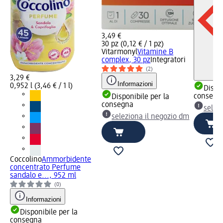
3,49 €
30 pz (0,12 € / 1 pz)
Vitarmonyl
Vitamine B
complex, 30 pz
Integratori
(2)
3,29 €
Informazioni
0,952 l (3,46 € / 1 l)
Dispon
consegn
Disponibile per la
consegna
selez
seleziona il negozio dm
Coccolino
Ammorbidente
concentrato Perfume
sandalo e..., 952 ml
(0)
Informazioni
Disponibile per la
consegna