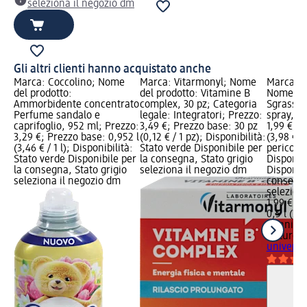
seleziona il negozio dm
Gli altri clienti hanno acquistato anche
Marca: Coccolino; Nome
Marca: Vitarmonyl; Nome
Marca: W
del prodotto:
del prodotto: Vitamine B
Nome del
Ammorbidente concentrato
complex, 30 pz; Categoria
Sgrassat
Perfume sandalo e
legale: Integratori; Prezzo:
spray, 5
caprifoglio, 952 ml; Prezzo:
3,49 €; Prezzo base: 30 pz
1,99 €; P
3,29 €; Prezzo base: 0,952 l
(0,12 € / 1 pz); Disponibilità:
(3,98 € / 
(3,46 € / 1 l); Disponibilità:
Stato verde Disponibile per
pericolo:
Stato verde Disponibile per
la consegna, Stato grigio
Disponibi
la consegna, Stato grigio
seleziona il negozio dm
Disponibi
seleziona il negozio dm
consegna
selezion
1,99 €
0,5 l (3,9
Winni´s
Naturel
S
universa