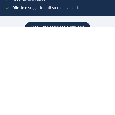
Offerte e suggerimenti su misura per te
Crea il tuo account "la mia dm"
Aiuto e contatti
Servizi
Servizio clienti
Spedizione e consegna
Reso e rimborso
L'azienda
La nostra azienda
Corporate Responsibility
Lavora con noi
Press e news
Espansione
Un mondo di prodotti
Il mondo dm