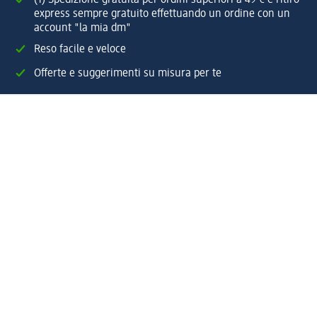
express sempre gratuito effettuando un ordine con un
account "la mia dm"
Reso facile e veloce
Offerte e suggerimenti su misura per te
Crea il tuo account "la mia dm"
Aiuto e contatti
Servizi
Servizio clienti
Spedizione e consegna
Reso e rimborso
L'azienda
La nostra azienda
Corporate Responsibility
Lavora con noi
Press e news
Espansione