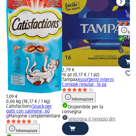
BIOVÈNE
BARCEL
CREAMY
al cocco
Info
Dispon
consegn
selez
2,79 €
16 pz (0,17 € / 1 pz)
Tampax
Assorbenti interni
Compak regular, 16 pz
(1)
1,09 €
Informazioni
0,06 kg (18,17 € / 1 kg)
Catisfactions
Snack per
Disponibile per la
gatti con salmone, 60
consegna
g
Mangime complementare
seleziona il negozio dm
(2)
Informazioni