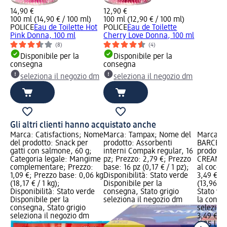
14,90 €
12,90 €
100 ml (14,90 € / 100 ml)
100 ml (12,90 € / 100 ml)
POLICE
Eau de Toilette Hot
POLICE
Eau de Toilette
Pink Donna, 100 ml
Cherry Love Donna, 100 ml
(8)
(4)
Disponibile per la
Disponibile per la
consegna
consegna
seleziona il negozio dm
seleziona il negozio dm
Gli altri clienti hanno acquistato anche
Marca: Catisfactions; Nome
Marca: Tampax; Nome del
Marca: 
del prodotto: Snack per
prodotto: Assorbenti
BARCELO
gatti con salmone, 60 g;
interni Compak regular, 16
prodotto
Categoria legale: Mangime
pz; Prezzo: 2,79 €; Prezzo
CREAMY
complementare; Prezzo:
base: 16 pz (0,17 € / 1 pz);
al cocco
1,09 €; Prezzo base: 0,06 kg
Disponibilità: Stato verde
3,49 €; P
(18,17 € / 1 kg);
Disponibile per la
(13,96 € /
Disponibilità: Stato verde
consegna, Stato grigio
Stato ve
Disponibile per la
seleziona il negozio dm
la conse
consegna, Stato grigio
selezion
seleziona il negozio dm
3,49 €
0,25 l (13