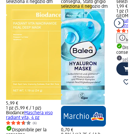
seleziona il negozio dm
consegna, Stato grigio
selezion
seleziona il negozio dm
1,99 €
1 pz (1,99
GEOMAR
tessuto 
intensiva
Info
Dispon
consegn
selez
5,99 €
1 pz (5,99 € / 1 pz)
Biodance
Maschera viso
radiant vita, 4 pz
(6)
Disponibile per la
0,70 €