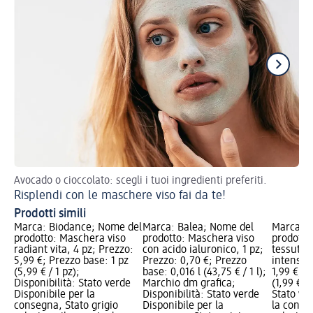
Avocado o cioccolato: scegli i tuoi ingredienti preferiti.
Ma
Risplendi con le maschere viso fai da te!
Prodotti simili
Marca: Biodance; Nome del
Marca: Balea; Nome del
Marca: 
prodotto: Maschera viso
prodotto: Maschera viso
prodotto
radiant vita, 4 pz; Prezzo:
con acido ialuronico, 1 pz;
tessuto 
5,99 €; Prezzo base: 1 pz
Prezzo: 0,70 €; Prezzo
intensiva
(5,99 € / 1 pz);
base: 0,016 l (43,75 € / 1 l);
1,99 €; P
Disponibilità: Stato verde
Marchio dm grafica;
(1,99 € / 
Disponibile per la
Disponibilità: Stato verde
Stato ve
consegna, Stato grigio
Disponibile per la
la conse