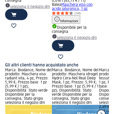
consegna
0,016 l (43,75 € / 1 l)
Balea
Maschera viso con
seleziona il negozio dm
acido ialuronico, 1 pz
(140)
Informazioni
Disponibile per la
consegna
seleziona il negozio dm
Gli altri clienti hanno acquistato anche
Marca: Biodance; Nome del
Marca: Biodance; Nome del
Marca: 
prodotto: Maschera viso
prodotto: Maschera idrogel
prodotto
radiant vita, 4 pz; Prezzo:
Hydro Cera-Nol Real Deep
tessuto A
5,99 €; Prezzo base: 1 pz
Mask, 1 pz; Prezzo: 5,99 €;
1 pz; Pre
(5,99 € / 1 pz);
Prezzo base: 1 pz (5,99 € / 1
base: 1 p
Disponibilità: Stato verde
pz); Disponibilità: Stato
Disponibi
Disponibile per la
verde Disponibile per la
Disponibi
consegna, Stato grigio
consegna, Stato grigio
consegna
seleziona il negozio dm
seleziona il negozio dm
selezion
2,49 €
1 pz (2,49