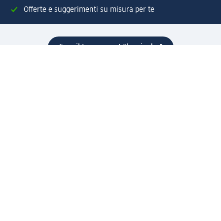
Offerte e suggerimenti su misura per te
Crea il tuo account "la mia dm"
Aiuto e contatti
Servizi
Servizio clienti
Spedizione e consegna
Reso e rimborso
L'azienda
La nostra azienda
Corporate Responsibility
Lavora con noi
Press e news
Espansione
Un mondo di prodotti
Il mondo dm