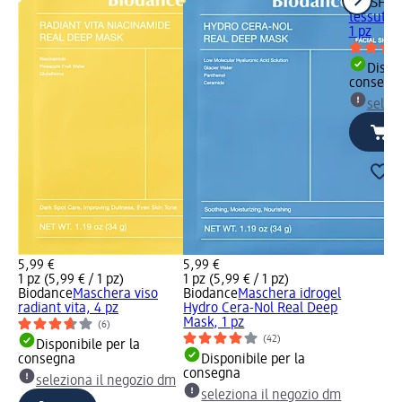
MISSHA
M
tessuto A
1 pz
Dispon
consegn
selez
5,99 €
5,99 €
1 pz (5,99 € / 1 pz)
1 pz (5,99 € / 1 pz)
Biodance
Maschera viso
Biodance
Maschera idrogel
radiant vita, 4 pz
Hydro Cera-Nol Real Deep
Mask, 1 pz
(6)
(42)
Disponibile per la
consegna
Disponibile per la
consegna
seleziona il negozio dm
seleziona il negozio dm