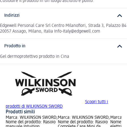
Custodire il prodotto in un luogo asciutto e pulito.
Indirizzi
Edgewell Personal Care Srl Centro Milanofiori, Strada 3, Palazzo B4
20057 Assago, Milano, Italia Info-Italy@edgewell.com
Prodotto in
Gel dermoprotettivo prodotto in Cina
Scopri tutti i
prodotti di WILKINSON SWORD
Prodotti simili
Marca: WILKINSON SWORD;
Marca: WILKINSON SWORD;
Marca: 
Nome del prodotto: Rasoio
Nome del prodotto: Rasoio
Nome del
manuale Intuition
Complete Care Mini da
elettrico