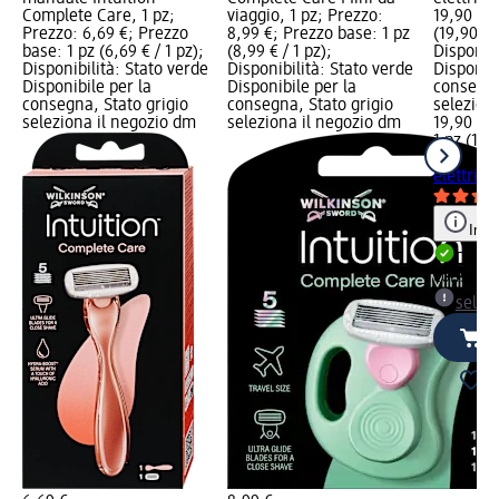
Complete Care, 1 pz;
viaggio, 1 pz; Prezzo:
19,90 €; 
Prezzo: 6,69 €; Prezzo
8,99 €; Prezzo base: 1 pz
(19,90 € /
base: 1 pz (6,69 € / 1 pz);
(8,99 € / 1 pz);
Disponibi
Disponibilità: Stato verde
Disponibilità: Stato verde
Disponibi
Disponibile per la
Disponibile per la
consegna
consegna, Stato grigio
consegna, Stato grigio
selezion
seleziona il negozio dm
seleziona il negozio dm
19,90 €
1 pz (19,9
WILKIN
elettrico
Info
Dispon
consegn
selez