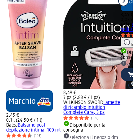
3,45 €
0,075 l (4
Balea
Oli
pelli sen
Info
Dispon
consegn
selez
8,49 €
3 pz (2,83 € / 1 pz)
WILKINSON SWORD
Lamette
di ricambio Intuition
Complete Care, 3 pz
2,45 €
(102)
0,1 l (24,50 € / 1 l)
Balea
Balsamo post-
Disponibile per la
depilazione intima, 100 ml
consegna
(146)
seleziona il negozio dm