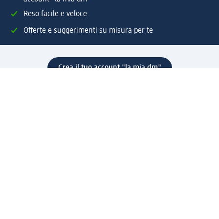
Reso facile e veloce
Offerte e suggerimenti su misura per te
Crea il tuo account "la mia dm"
Aiuto e contatti
Servizi
Servizio clienti
Spedizione e consegna
Reso e rimborso
L'azienda
La nostra azienda
Corporate Responsibility
Lavora con noi
Press e news
Espansione
Un mondo di prodotti