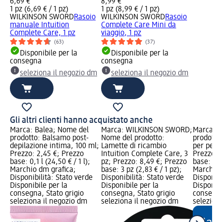
6,69 €
8,99 €
1 pz (6,69 € / 1 pz)
1 pz (8,99 € / 1 pz)
WILKINSON SWORD
Rasoio
WILKINSON SWORD
Rasoio
manuale Intuition
Complete Care Mini da
Complete Care, 1 pz
viaggio, 1 pz
(63)
(37)
Disponibile per la
Disponibile per la
consegna
consegna
seleziona il negozio dm
seleziona il negozio dm
Gli altri clienti hanno acquistato anche
Marca: Balea; Nome del
Marca: WILKINSON SWORD;
Marca: B
prodotto: Balsamo post-
Nome del prodotto:
prodotto:
depilazione intima, 100 ml;
Lamette di ricambio
per pelli
Prezzo: 2,45 €; Prezzo
Intuition Complete Care, 3
Prezzo: 
base: 0,1 l (24,50 € / 1 l);
pz; Prezzo: 8,49 €; Prezzo
base: 0,0
Marchio dm grafica;
base: 3 pz (2,83 € / 1 pz);
Marchio 
Disponibilità: Stato verde
Disponibilità: Stato verde
Disponibi
Disponibile per la
Disponibile per la
Disponibi
consegna, Stato grigio
consegna, Stato grigio
consegna
seleziona il negozio dm
seleziona il negozio dm
selezion