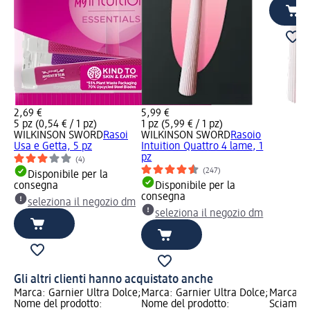
2,69 €
5,99 €
5 pz (0,54 € / 1 pz)
1 pz (5,99 € / 1 pz)
WILKINSON SWORD
Rasoi
WILKINSON SWORD
Rasoio
Usa e Getta, 5 pz
Intuition Quattro 4 lame, 1
pz
(4)
(247)
Disponibile per la
consegna
Disponibile per la
consegna
seleziona il negozio dm
seleziona il negozio dm
Gli altri clienti hanno acquistato anche
Marca: Garnier Ultra Dolce;
Marca: Garnier Ultra Dolce;
Marca: 
Nome del prodotto:
Nome del prodotto:
Sciampa