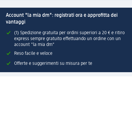
Account "la mia dm": registrati ora e approfitta dei
vantaggi
(1) Spedizione gratuita per ordini superiori a 20 € e ritiro
express sempre gratuito effettuando un ordine con un
account "la mia dm"
Reso facile e veloce
Offerte e suggerimenti su misura per te
Crea il tuo account "la mia dm"
Aiuto e contatti
Servizi
Servizio clienti
Spedizione e consegna
Reso e rimborso