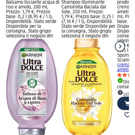
Balsamo lisciante acqua di
Shampoo illuminante
prodotto
riso e amido, 200 ml;
Camomilla Baciata dal
crema ri
Prezzo: 1,79 €; Prezzo
Sole, 250 ml; Prezzo:
ametista
base: 0,2 l (8,95 € / 1 l);
1,79 €; Prezzo base: 0,25 l
ml; Prez
Disponibilità: Stato verde
(7,16 € / 1 l); Disponibilità:
base: 0,65
Disponibile per la
Stato verde Disponibile per
Disponibi
consegna, Stato grigio
la consegna, Stato grigio
Disponibi
seleziona il negozio dm
seleziona il negozio dm
consegna
selezion
2,39 €
0,65 l (3,
Spuma d
Sciampa
crema ri
ametista
Dispon
consegn
selez