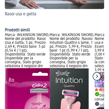
Rasoi usa e getta
Pe
fe
De
Prodotti simili
Marca: WILKINSON SWORD;
Marca: WILKINSON SWORD;
Marca: 
Nome del prodotto: Rasoi
Nome del prodotto: Rasoio
Nome del
Usa e Getta, 5 pz; Prezzo:
Intuition Quattro 4 lame, 1
usa e get
2,69 €; Prezzo base: 5 pz
pz; Prezzo: 5,99 €; Prezzo
Essential
(0,54 € / 1 pz);
base: 1 pz (5,99 € / 1 pz);
3,99 €; 
Disponibilità: Stato verde
Disponibilità: Stato verde
(1,00 € / 
Disponibile per la
Disponibile per la
Stato ve
consegna, Stato grigio
consegna, Stato grigio
la conse
seleziona il negozio dm
seleziona il negozio dm
selezion
3,99 €
4 pz (1,00
WILKIN
usa e get
Essential
Dispon
consegn
selez