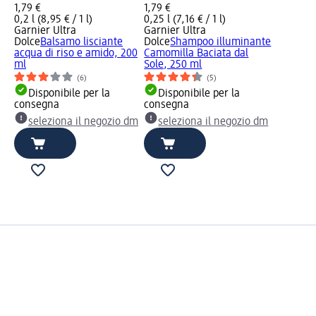
1,79 €
1,79 €
0,2 l (8,95 € / 1 l)
0,25 l (7,16 € / 1 l)
Garnier Ultra
Garnier Ultra
Dolce
Balsamo lisciante
Dolce
Shampoo illuminante
acqua di riso e amido, 200
Camomilla Baciata dal
ml
Sole, 250 ml
(6)
(5)
Disponibile per la
Disponibile per la
consegna
consegna
seleziona il negozio dm
seleziona il negozio dm