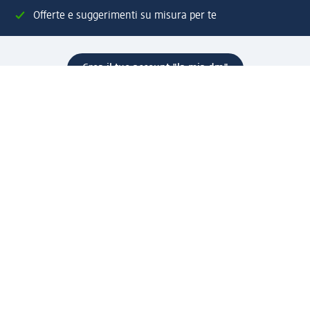
Offerte e suggerimenti su misura per te
Crea il tuo account "la mia dm"
Aiuto e contatti
Servizi
Servizio clienti
Spedizione e consegna
Reso e rimborso
L'azienda
La nostra azienda
Corporate Responsibility
Lavora con noi
Press e news
Espansione
Un mondo di prodotti
Il mondo dm