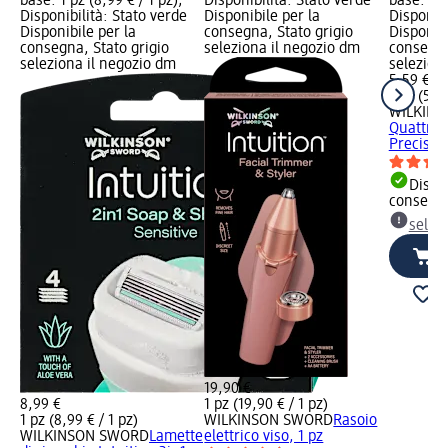
base: 1 pz (8,99 € / 1 pz);
Disponibilità: Stato verde
base: 1 p
Disponibilità: Stato verde
Disponibile per la
Disponibi
Disponibile per la
consegna, Stato grigio
Disponibi
consegna, Stato grigio
seleziona il negozio dm
consegna
seleziona il negozio dm
selezion
5,59 €
1 pz (5,59
WILKIN
Quattro 
Precision
Dispon
consegn
selez
19,90 €
8,99 €
1 pz (19,90 € / 1 pz)
1 pz (8,99 € / 1 pz)
WILKINSON SWORD
Rasoio
WILKINSON SWORD
Lamette
elettrico viso, 1 pz