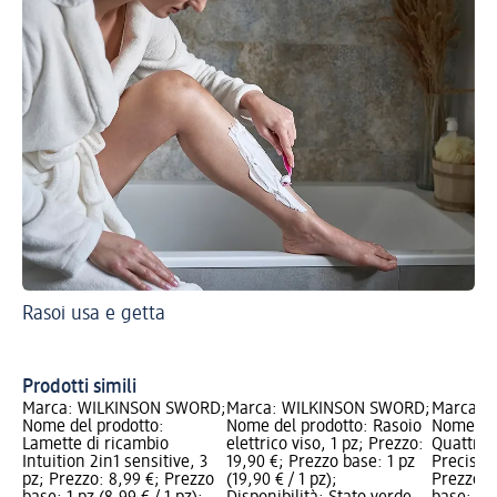
Rasoi usa e getta
Pe
fe
De
Prodotti simili
Marca: WILKINSON SWORD;
Marca: WILKINSON SWORD;
Marca: 
Nome del prodotto:
Nome del prodotto: Rasoio
Nome del
Lamette di ricambio
elettrico viso, 1 pz; Prezzo:
Quattro 
Intuition 2in1 sensitive, 3
19,90 €; Prezzo base: 1 pz
Precision
pz; Prezzo: 8,99 €; Prezzo
(19,90 € / 1 pz);
Prezzo: 