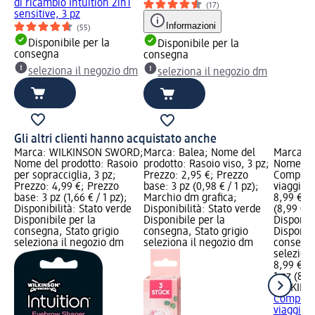
di ricambio Intuition 2in1
(17)
sensitive, 3 pz
Informazioni
(55)
Disponibile per la
Disponibile per la
consegna
consegna
seleziona il negozio dm
seleziona il negozio dm
Gli altri clienti hanno acquistato anche
Marca: WILKINSON SWORD;
Marca: Balea; Nome del
Marca: 
Nome del prodotto: Rasoio
prodotto: Rasoio viso, 3 pz;
Nome del
per sopracciglia, 3 pz;
Prezzo: 2,95 €; Prezzo
Complete
Prezzo: 4,99 €; Prezzo
base: 3 pz (0,98 € / 1 pz);
viaggio, 
base: 3 pz (1,66 € / 1 pz);
Marchio dm grafica;
8,99 €; P
Disponibilità: Stato verde
Disponibilità: Stato verde
(8,99 € / 
Disponibile per la
Disponibile per la
Disponibi
consegna, Stato grigio
consegna, Stato grigio
Disponibi
seleziona il negozio dm
seleziona il negozio dm
consegna
selezion
8,99 €
1 pz (8,99
WILKIN
Complete
viaggio, 