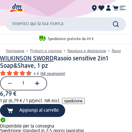
Inserisci qui la tua ricerca
Spedizione gratuita da 49 €
Homepage
Profumi e cosmesi
Rasatura e depilazione
Rasoi
WILKINSON SWORD
Rasoio sensitive 2in1
Soap&Shave, 1 pz
4.6
(
68 recensioni
)
6,79 €
1 pz (6,79 € / 1 pz)
incl. IVA escl.
spedizione
Aggiungi al carrello
Disponibile per la consegna
Spedizione standard in 2-5 giorni lavorativi