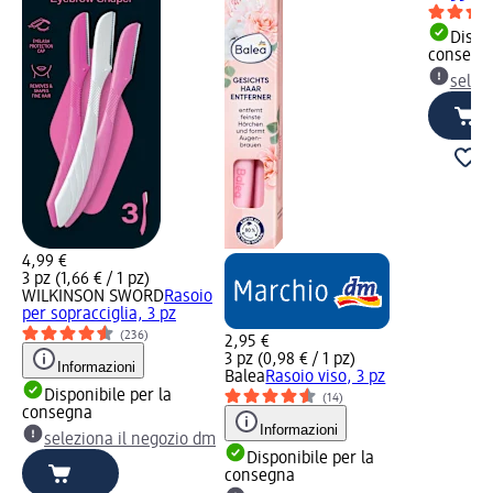
Dispon
consegn
selez
4,99 €
3 pz (1,66 € / 1 pz)
WILKINSON SWORD
Rasoio
per sopracciglia, 3 pz
(236)
2,95 €
3 pz (0,98 € / 1 pz)
Informazioni
Balea
Rasoio viso, 3 pz
Disponibile per la
(14)
consegna
Informazioni
seleziona il negozio dm
Disponibile per la
consegna