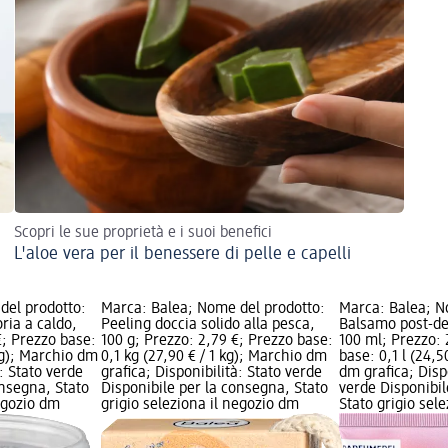
Scopri le sue proprietà e i suoi benefici
L'aloe vera per il benessere di pelle e capelli
del prodotto:
Marca: Balea; Nome del prodotto:
Marca: Balea; N
oria a caldo,
Peeling doccia solido alla pesca,
Balsamo post-de
€; Prezzo base:
100 g; Prezzo: 2,79 €; Prezzo base:
100 ml; Prezzo: 
 kg); Marchio dm
0,1 kg (27,90 € / 1 kg); Marchio dm
base: 0,1 l (24,5
à: Stato verde
grafica; Disponibilità: Stato verde
dm grafica; Disp
onsegna, Stato
Disponibile per la consegna, Stato
verde Disponibil
negozio dm
grigio seleziona il negozio dm
Stato grigio sel