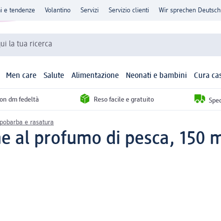
ni e tendenze
Volantino
Servizi
Servizio clienti
Wir sprechen Deutsch
qui la tua ricerca
Men care
Salute
Alimentazione
Neonati e bambini
Cura ca
con dm fedeltà
Reso facile e gratuito
Sped
pobarba e rasatura
ne al profumo di pesca, 150 