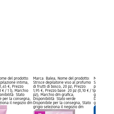
ome del prodotto:
Marca: Balea; Nome del prodotto:
Marca: Bale
pilazione intima,
Strisce depilatorie viso al profumo
Strisce depi
2,45 €; Prezzo
di frutti di bosco, 20 pz; Prezzo:
pz; Prezzo: 
0 € / 1 l); Marchio
1,95 €; Prezzo base: 20 pz (0,10 € / 1
pz (0,12 € /
onibilità: Stato
pz); Marchio dm grafica;
grafica; Dis
e per la consegna,
Disponibilità: Stato verde
Disponibile
eziona il negozio dm
Disponibile per la consegna, Stato
grigio selez
grigio seleziona il negozio dm