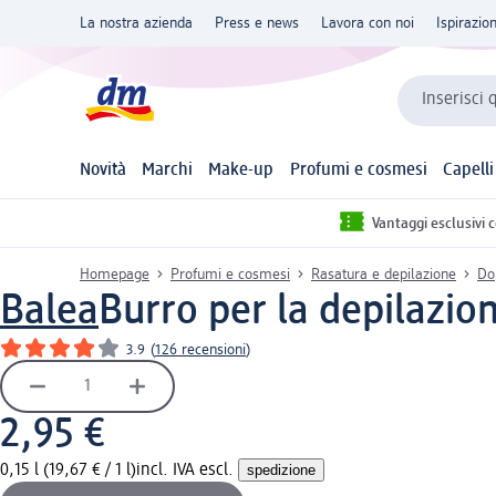
La nostra azienda
Press e news
Lavora con noi
Ispirazio
Inserisci 
Novità
Marchi
Make-up
Profumi e cosmesi
Capelli
Vantaggi esclusivi 
Homepage
Profumi e cosmesi
Rasatura e depilazione
Do
Balea
Burro per la depilazio
3.9
(
126 recensioni
)
2,95 €
0,15 l (19,67 € / 1 l)
incl. IVA escl.
spedizione