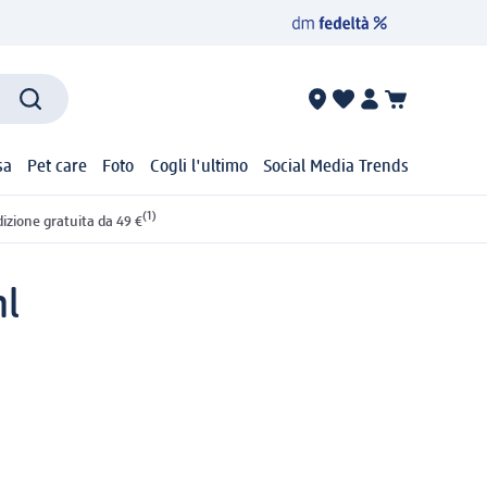
sa
Pet care
Foto
Cogli l'ultimo
Social Media Trends
(1)
izione gratuita da 49 €
ml