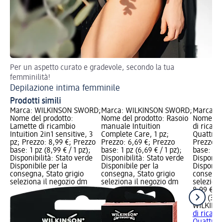
Per un aspetto curato e gradevole, secondo la tua
femminilità!
Depilazione intima femminile
Prodotti simili
Marca: WILKINSON SWORD;
Marca: WILKINSON SWORD;
Marca: 
Nome del prodotto:
Nome del prodotto: Rasoio
Nome del
Lamette di ricambio
manuale Intuition
di ricamb
Intuition 2in1 sensitive, 3
Complete Care, 1 pz;
Quattro 
pz; Prezzo: 8,99 €; Prezzo
Prezzo: 6,69 €; Prezzo
Prezzo: 
base: 1 pz (8,99 € / 1 pz);
base: 1 pz (6,69 € / 1 pz);
base: 3 p
Disponibilità: Stato verde
Disponibilità: Stato verde
Disponibi
Disponibile per la
Disponibile per la
Disponibi
consegna, Stato grigio
consegna, Stato grigio
consegna
seleziona il negozio dm
seleziona il negozio dm
selezion
8,99 €
3 pz (3,00
WILKIN
di ricamb