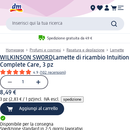
Inserisci qui la tua ricerca
Spedizione gratuita da 49 €
Homepage
Profumi e cosmesi
Rasatura e depilazione
Lamette
WILKINSON SWORD
Lamette di ricambio Intuition
Complete Care, 3 pz
4.9
(
102 recensioni
)
8,49 €
3 pz (2,83 € / 1 pz)
incl. IVA escl.
spedizione
Aggiungi al carrello
Disponibile per la consegna
Spedizione standard in 2-5 giorni lavorativi