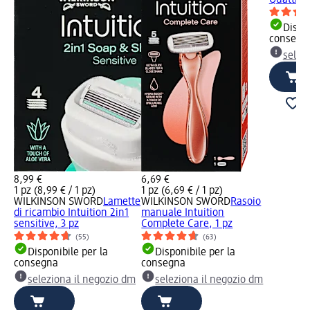
Quattro 
Dispon
consegn
selez
8,99 €
6,69 €
1 pz (8,99 € / 1 pz)
1 pz (6,69 € / 1 pz)
WILKINSON SWORD
Lamette
WILKINSON SWORD
Rasoio
di ricambio Intuition 2in1
manuale Intuition
sensitive, 3 pz
Complete Care, 1 pz
(55)
(63)
Disponibile per la
Disponibile per la
consegna
consegna
seleziona il negozio dm
seleziona il negozio dm