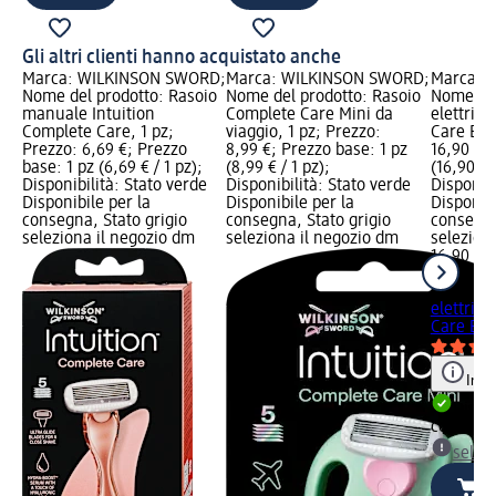
Gli altri clienti hanno acquistato anche
Marca: WILKINSON SWORD;
Marca: WILKINSON SWORD;
Marca: 
Nome del prodotto: Rasoio
Nome del prodotto: Rasoio
Nome del
manuale Intuition
Complete Care Mini da
elettrico
Complete Care, 1 pz;
viaggio, 1 pz; Prezzo:
Care Biki
Prezzo: 6,69 €; Prezzo
8,99 €; Prezzo base: 1 pz
16,90 €; 
base: 1 pz (6,69 € / 1 pz);
(8,99 € / 1 pz);
(16,90 € /
Disponibilità: Stato verde
Disponibilità: Stato verde
Disponibi
Disponibile per la
Disponibile per la
Disponibi
consegna, Stato grigio
consegna, Stato grigio
consegna
seleziona il negozio dm
seleziona il negozio dm
selezion
16,90 €
1 pz (16,9
WILKIN
elettrico
Care Biki
Info
Dispon
consegn
selez