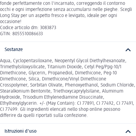
fonde perfettamente con l'incarnato, correggendo il contorno
occhi e ogni imperfezione senza accumularsi nelle pieghe. Scegli
Long Stay per un aspetto fresco e levigato, ideale per ogni
occasione!
Codice articolo dm: 3083873
GTIN: 8055510086633
Sostanze
Aqua, Cyclopentasiloxane, Neopentyl Glycol Diethylhexanoate,
Trimethylsiloxysilicate, Titanium Dioxide, Cetyl Peg/Ppg-10/1
Dimethicone, Glycerin, Propanediol, Dimethicone, Peg-10
Dimethicone, Silica, Dimethicone/Vinyl Dimethicone
Crosspolymer, Sorbitan Olivate, Phenoxyethanol, Sodium Chloride,
Stearalkonium Bentonite, Triethoxycaprylylsilane, Aluminum
Hydroxide, Trisodium Ethylenediamine Disuccinate,
Ethylhexylglycerin. +/- (May Contain): CI 77891, CI 77492, CI 77491,
CI 77499. Gli ingredienti elencati nello shop online possono
differire da quelli riportati sulla confezione.
Istruzioni d'uso