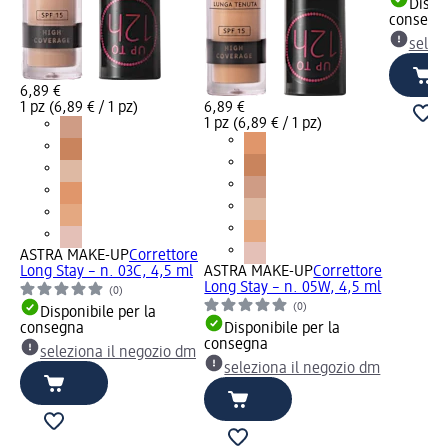
Dispon
consegn
selez
6,89 €
1 pz (6,89 € / 1 pz)
6,89 €
1 pz (6,89 € / 1 pz)
ASTRA MAKE-UP
Correttore
Long Stay – n. 03C, 4,5 ml
ASTRA MAKE-UP
Correttore
Long Stay – n. 05W, 4,5 ml
(0)
(0)
Disponibile per la
consegna
Disponibile per la
consegna
seleziona il negozio dm
seleziona il negozio dm