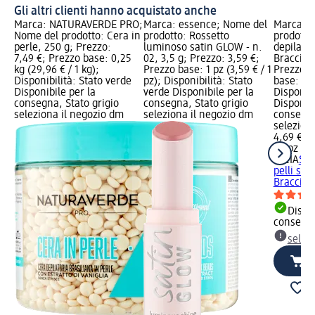
Gli altri clienti hanno acquistato anche
Marca: NATURAVERDE PRO;
Marca: essence; Nome del
Marca: L
Nome del prodotto: Cera in
prodotto: Rossetto
prodotto:
perle, 250 g; Prezzo:
luminoso satin GLOW - n.
depilator
7,49 €; Prezzo base: 0,25
02, 3,5 g; Prezzo: 3,59 €;
Braccia&
kg (29,96 € / 1 kg);
Prezzo base: 1 pz (3,59 € / 1
Prezzo: 
Disponibilità: Stato verde
pz); Disponibilità: Stato
base: 20 
Disponibile per la
verde Disponibile per la
Disponibi
consegna, Stato grigio
consegna, Stato grigio
Disponibi
seleziona il negozio dm
seleziona il negozio dm
consegna
selezion
4,69 €
20 pz (0,
LYCIA
Str
pelli sens
Braccia
Dispon
consegn
selez