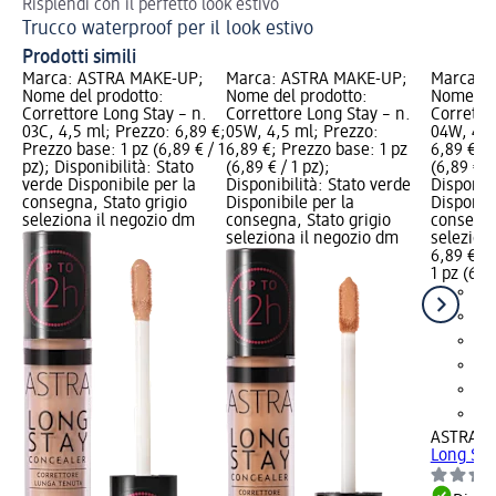
Risplendi con il perfetto look estivo
Tor
Trucco waterproof per il look estivo
Ma
Prodotti simili
Marca: ASTRA MAKE-UP;
Marca: ASTRA MAKE-UP;
Marca: 
Nome del prodotto:
Nome del prodotto:
Nome del
Correttore Long Stay – n.
Correttore Long Stay – n.
Corretto
03C, 4,5 ml; Prezzo: 6,89 €;
05W, 4,5 ml; Prezzo:
04W, 4,5
Prezzo base: 1 pz (6,89 € / 1
6,89 €; Prezzo base: 1 pz
6,89 €; P
pz); Disponibilità: Stato
(6,89 € / 1 pz);
(6,89 € / 
verde Disponibile per la
Disponibilità: Stato verde
Disponibi
consegna, Stato grigio
Disponibile per la
Disponibi
seleziona il negozio dm
consegna, Stato grigio
consegna
seleziona il negozio dm
selezion
6,89 €
1 pz (6,89
ASTRA M
Long Sta