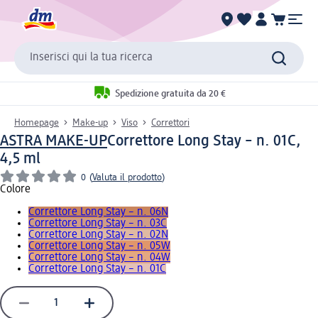
Inserisci qui la tua ricerca
Spedizione gratuita da 20 €
Homepage
Make-up
Viso
Correttori
ASTRA MAKE-UP
Correttore Long Stay – n. 01C,
4,5 ml
0
(
Valuta il prodotto
)
Colore
Correttore Long Stay – n. 06N
Correttore Long Stay – n. 03C
Correttore Long Stay – n. 02N
Correttore Long Stay – n. 05W
Correttore Long Stay – n. 04W
Correttore Long Stay – n. 01C