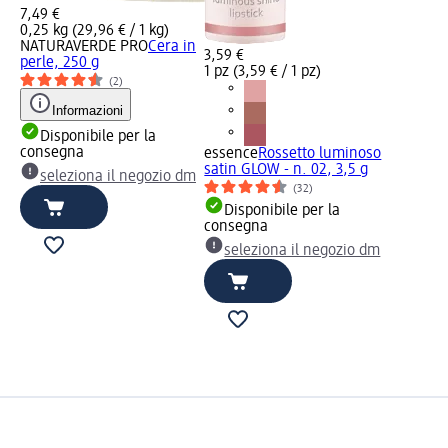
7,49 €
0,25 kg (29,96 € / 1 kg)
NATURAVERDE PRO
Cera in
3,59 €
perle, 250 g
1 pz (3,59 € / 1 pz)
(2)
Informazioni
Disponibile per la
consegna
essence
Rossetto luminoso
satin GLOW - n. 02, 3,5 g
seleziona il negozio dm
(32)
Disponibile per la
consegna
seleziona il negozio dm