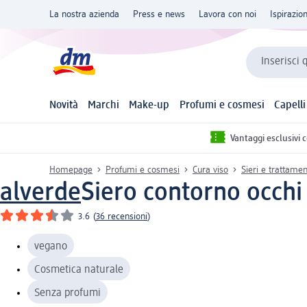
La nostra azienda
Press e news
Lavora con noi
Ispirazio
Inserisci 
Novità
Marchi
Make-up
Profumi e cosmesi
Capelli
Vantaggi esclusivi 
Homepage
Profumi e cosmesi
Cura viso
Sieri e trattamen
alverde
Siero contorno occh
3.6
(
36 recensioni
)
vegano
Cosmetica naturale
Senza profumi