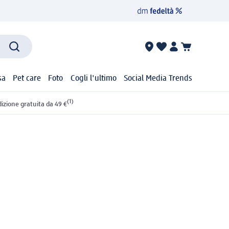
sa
Pet care
Foto
Cogli l'ultimo
Social Media Trends
(1)
izione gratuita da 49 €