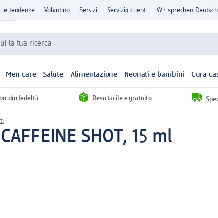
ni e tendenze
Volantino
Servizi
Servizio clienti
Wir sprechen Deutsch
qui la tua ricerca
Men care
Salute
Alimentazione
Neonati e bambini
Cura ca
con dm fedeltà
Reso facile e gratuito
Sped
ti
i CAFFEINE SHOT, 15 ml