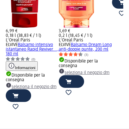
6,99 €
3,69 €
0,18 l (38,83 € / 1 l)
0,2 l (18,45 € / 1 l)
L'Oreal Paris
L'Oreal Paris
ELVIVE
Balsamo intensivo
ELVIVE
Balsamo Dream Long
istantaneo Rapid Reviver...,
anti-doppie punte, 200 ml
180 ml
(3)
(0)
Disponibile per la
consegna
Informazioni
seleziona il negozio dm
Disponibile per la
consegna
seleziona il negozio dm