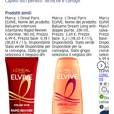
Capelli lisci perfetti: tecniche e consigli
Prodotti simili
Marca: L'Oreal Paris
Marca: L'Oreal Paris
Marca: L
ELVIVE; Nome del prodotto:
ELVIVE; Nome del prodotto:
ELVIVE; 
Balsamo intensivo
Balsamo Dream Long anti-
Mascher
istantaneo Rapid Reviver
doppie punte, 200 ml;
salva-lu
ColorVive, 180 ml; Prezzo:
Prezzo: 3,69 €; Prezzo
Prezzo: 
6,99 €; Prezzo base: 0,18 l
base: 0,2 l (18,45 € / 1 l);
base: 0,3 
(38,83 € / 1 l); Disponibilità:
Disponibilità: Stato verde
Disponibi
Stato verde Disponibile per
Disponibile per la
Disponibi
la consegna, Stato grigio
consegna, Stato grigio
consegna
seleziona il negozio dm
seleziona il negozio dm
selezion
6,99 €
0,3 l (23,
L'Oreal P
ELVIVE
Ma
LONG sal
ml
Info
Dispon
consegn
selez