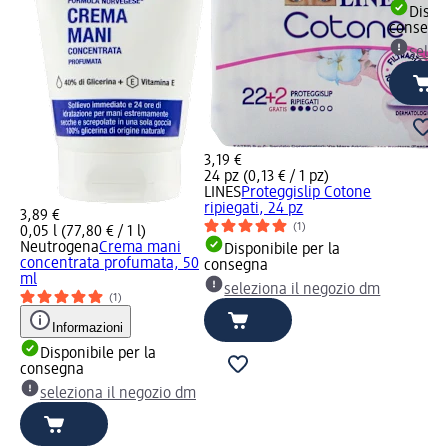
Dispon
consegn
selez
3,19 €
24 pz (0,13 € / 1 pz)
LINES
Proteggislip Cotone
ripiegati, 24 pz
3,89 €
(1)
0,05 l (77,80 € / 1 l)
Neutrogena
Crema mani
Disponibile per la
concentrata profumata, 50
consegna
ml
seleziona il negozio dm
(1)
Informazioni
Disponibile per la
consegna
seleziona il negozio dm