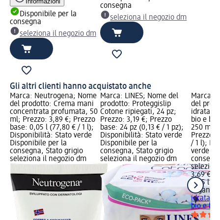
Informazioni
consegna
Disponibile per la
seleziona il negozio dm
consegna
seleziona il negozio dm
Gli altri clienti hanno acquistato anche
Marca: Neutrogena; Nome
Marca: LINES; Nome del
Marca: o
del prodotto: Crema mani
prodotto: Proteggislip
del prod
concentrata profumata, 50
Cotone ripiegati, 24 pz;
idratante
ml; Prezzo: 3,89 €; Prezzo
Prezzo: 3,19 €; Prezzo
bio e bur
base: 0,05 l (77,80 € / 1 l);
base: 24 pz (0,13 € / 1 pz);
250 ml; 
Disponibilità: Stato verde
Disponibilità: Stato verde
Prezzo ba
Disponibile per la
Disponibile per la
/ 1 l); Di
consegna, Stato grigio
consegna, Stato grigio
verde Dis
seleziona il negozio dm
seleziona il negozio dm
consegna
selezion
3,69 €
0,25 l (14
organic 
idratante
bio e bur