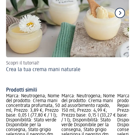
Scopri il tutorial!
Ma
Crea la tua crema mani naturale
mes
Ma
pr
Prodotti simili
Marca: Neutrogena; Nome
Marca: Neutrogena; Nome
Marca: N
del prodotto: Crema mani
del prodotto: Crema mani
prodotto
concentrata profumata, 50
ad assorbimento rapido,
Repair&C
ml; Prezzo: 3,89 €; Prezzo
150 ml; Prezzo: 4,99 €;
Prezzo: 
base: 0,05 l (77,80 € / 1 l);
Prezzo base: 0,15 l (33,27 €
base: 0,1 
Disponibilità: Stato verde
/ 1 l); Disponibilità: Stato
Disponibi
Disponibile per la
verde Disponibile per la
Disponibi
consegna, Stato grigio
consegna, Stato grigio
consegna
seleziona il negozio dm
seleziona il negozio dm
selezion