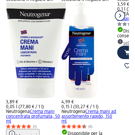
3,59 €
0,1 l (35,
NIVEA
Cr
Repair&C
Dispon
consegn
selez
3,89 €
4,99 €
0,05 l (77,80 € / 1 l)
0,15 l (33,27 € / 1 l)
Neutrogena
Crema mani
Neutrogena
Crema mani ad
concentrata profumata, 50
assorbimento rapido, 150
ml
ml
(1)
(5)
Disponibile per la