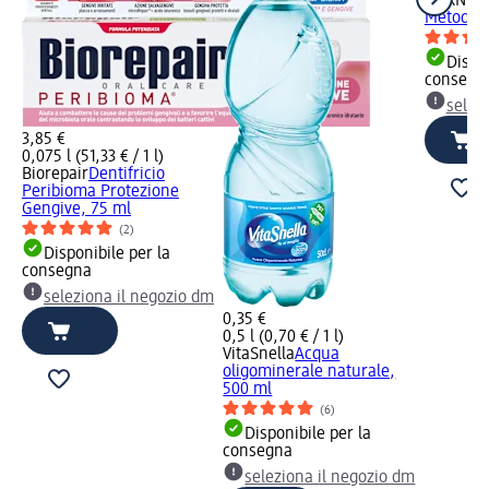
GARNIER
Metodo R
Dispon
consegn
selez
3,85 €
0,075 l (51,33 € / 1 l)
Biorepair
Dentifricio
Peribioma Protezione
Gengive, 75 ml
(2)
Disponibile per la
consegna
seleziona il negozio dm
0,35 €
0,5 l (0,70 € / 1 l)
VitaSnella
Acqua
oligominerale naturale,
500 ml
(6)
Disponibile per la
consegna
seleziona il negozio dm