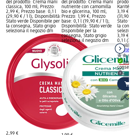
del prodotto: Crema mani
del prodotto: Crema mani
prodotto
classica, 100 ml; Prezzo:
nutriente con camomilla
Karité, 1
2,99 €; Prezzo base: 0,1 l
bio e glicerina, 100 ml;
3,19 €; P
(29,90 € / 1 l); Disponibilità:
Prezzo: 1,99 €; Prezzo
(31,90 € /
Stato verde Disponibile per
base: 0,1 l (19,90 € / 1 l);
Stato ve
la consegna, Stato grigio
Disponibilità: Stato verde
la conse
seleziona il negozio dm
Disponibile per la
selezion
consegna, Stato grigio
3,19 €
seleziona il negozio dm
0,1 l (31,9
equilibra
Karité, 1
Dispon
consegn
selez
2,99 €