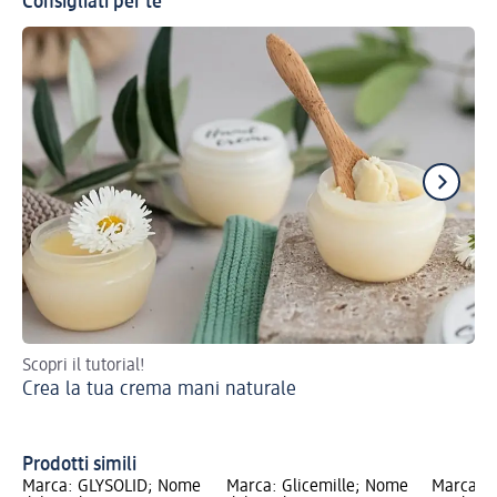
Consigliati per te
Scopri il tutorial!
Ma
Crea la tua crema mani naturale
mes
Ma
pr
Prodotti simili
Marca: GLYSOLID; Nome
Marca: Glicemille; Nome
Marca: e