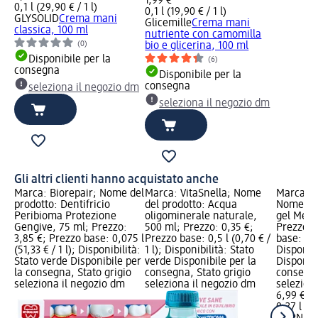
1,99 €
0,1 l (29,90 € / 1 l)
0,1 l (19,90 € / 1 l)
GLYSOLID
Crema mani
Glicemille
Crema mani
classica, 100 ml
nutriente con camomilla
(0)
bio e glicerina, 100 ml
Disponibile per la
(6)
consegna
Disponibile per la
consegna
seleziona il negozio dm
seleziona il negozio dm
Gli altri clienti hanno acquistato anche
Marca: Biorepair; Nome del
Marca: VitaSnella; Nome
Marca: 
prodotto: Dentifricio
del prodotto: Acqua
Nome del
Peribioma Protezione
oligominerale naturale,
gel Meto
Gengive, 75 ml; Prezzo:
500 ml; Prezzo: 0,35 €;
Prezzo: 
3,85 €; Prezzo base: 0,075 l
Prezzo base: 0,5 l (0,70 € /
base: 0,37
(51,33 € / 1 l); Disponibilità:
1 l); Disponibilità: Stato
Disponibi
Stato verde Disponibile per
verde Disponibile per la
Disponibi
la consegna, Stato grigio
consegna, Stato grigio
consegna
seleziona il negozio dm
seleziona il negozio dm
selezion
6,99 €
0,37 l (18