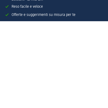
Reso facile e veloce
Offerte e suggerimenti su misura per te
Crea il tuo account "la mia dm"
Aiuto e contatti
Servizi
Servizio clienti
Spedizione e consegna
Reso e rimborso
L'azienda
La nostra azienda
Corporate Responsibility
Lavora con noi
Press e news
Espansione
Un mondo di prodotti