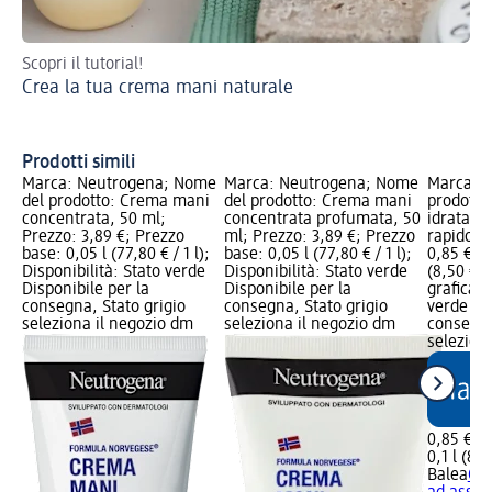
Scopri il tutorial!
Ma
Crea la tua crema mani naturale
mes
Ma
pr
Prodotti simili
Marca: Neutrogena; Nome
Marca: Neutrogena; Nome
Marca: B
del prodotto: Crema mani
del prodotto: Crema mani
prodotto
concentrata, 50 ml;
concentrata profumata, 50
idratant
Prezzo: 3,89 €; Prezzo
ml; Prezzo: 3,89 €; Prezzo
rapido, 
base: 0,05 l (77,80 € / 1 l);
base: 0,05 l (77,80 € / 1 l);
0,85 €; P
Disponibilità: Stato verde
Disponibilità: Stato verde
(8,50 € /
Disponibile per la
Disponibile per la
grafica; 
consegna, Stato grigio
consegna, Stato grigio
verde Dis
seleziona il negozio dm
seleziona il negozio dm
consegna
selezion
0,85 €
0,1 l (8,5
Balea
Cre