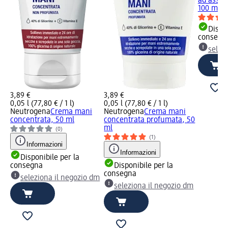
ad assor
100 ml
Dispon
consegn
selez
3,89 €
3,89 €
0,05 l (77,80 € / 1 l)
0,05 l (77,80 € / 1 l)
Neutrogena
Crema mani
Neutrogena
Crema mani
concentrata, 50 ml
concentrata profumata, 50
ml
(0)
(1)
Informazioni
Informazioni
Disponibile per la
consegna
Disponibile per la
consegna
seleziona il negozio dm
seleziona il negozio dm