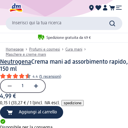
Inserisci qui la tua ricerca
Spedizione gratuita da 49 €
Homepage
Profumi e cosmesi
Cura mani
Maschere e creme mani
Neutrogena
Crema mani ad assorbimento rapido,
150 ml
4.4
(
5 recensioni
)
4,99 €
0,15 l (33,27 € / 1 l)
incl. IVA escl.
spedizione
Aggiungi al carrello
Disponibile per la consegna