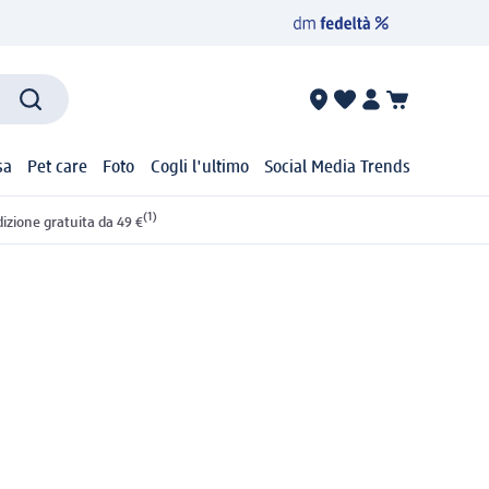
sa
Pet care
Foto
Cogli l'ultimo
Social Media Trends
(1)
izione gratuita da 49 €