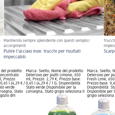
n
Mantienilo sempre splendente con questi semplici
Trucch
accorgimenti
impecc
Pulire l'acciaio inox: trucchi per risultati
Scarp
impeccabili
del prodotto:
Marca: Svelto; Nome del prodotto:
Marca: Svelto; 
 concentrato
Detersivo per piatti Limone, 650
Detersivo per pi
l; Prezzo:
ml; Prezzo: 2,79 €; Prezzo base:
Fresh Lime, 650 
0,65 l (4,29 € /
0,65 l (4,29 € / 1 l); Disponibilità:
Prezzo base: 0,65
tato verde
Stato verde Disponibile per la
Disponibilità: S
onsegna, Stato
consegna, Stato grigio seleziona il
Disponibile per 
negozio dm
grigio seleziona