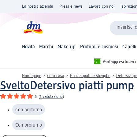
La nostra azienda
Press e news
Lavora con noi
Ispirazio
Inserisci 
Novità
Marchi
Make-up
Profumi e cosmesi
Capelli
Vantaggi esclusivi 
Homepage
Cura casa
Pulizia piatti e stoviglie
Detersivi pia
Svelto
Detersivo piatti pump a
5
(
1 valutazione
)
Con profumo
Con profumo