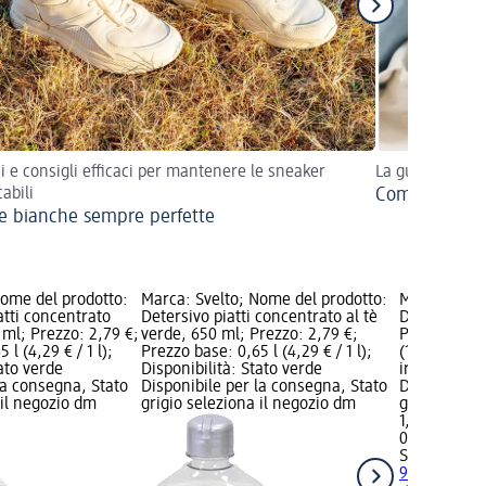
i e consigli efficaci per mantenere le sneaker
La guida per sal
abili
Come togliere
e bianche sempre perfette
Nome del prodotto:
Marca: Svelto; Nome del prodotto:
Marca: Svel
atti concentrato
Detersivo piatti concentrato al tè
Detersivo pi
ml; Prezzo: 2,79 €;
verde, 650 ml; Prezzo: 2,79 €;
Prezzo: 1,79
 l (4,29 € / 1 l);
Prezzo base: 0,65 l (4,29 € / 1 l);
(1,83 € / 1 l
tato verde
Disponibilità: Stato verde
irritante; D
la consegna, Stato
Disponibile per la consegna, Stato
Disponibile
 il negozio dm
grigio seleziona il negozio dm
grigio selez
1,79 €
0,98 l (1,83 €
Svelto
Deters
980 ml