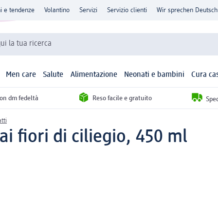
ni e tendenze
Volantino
Servizi
Servizio clienti
Wir sprechen Deutsch
qui la tua ricerca
Men care
Salute
Alimentazione
Neonati e bambini
Cura ca
con dm fedeltà
Reso facile e gratuito
Sped
tti
i fiori di ciliegio, 450 ml