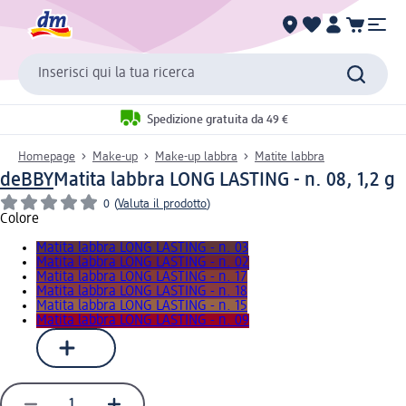
Inserisci qui la tua ricerca
Spedizione gratuita da 49 €
Homepage
Make-up
Make-up labbra
Matite labbra
deBBY
Matita labbra LONG LASTING - n. 08, 1,2 g
0
(
Valuta il prodotto
)
Colore
Matita labbra LONG LASTING - n. 03
Matita labbra LONG LASTING - n. 02
Matita labbra LONG LASTING - n. 17
Matita labbra LONG LASTING - n. 18
Matita labbra LONG LASTING - n. 15
Matita labbra LONG LASTING - n. 09