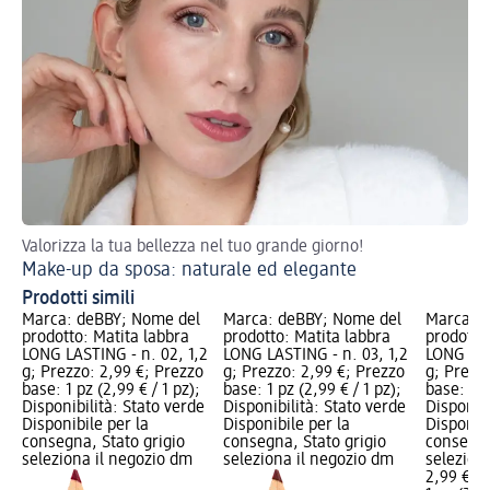
Valorizza la tua bellezza nel tuo grande giorno!
Sc
Make-up da sposa: naturale ed elegante
Te
Prodotti simili
Marca: deBBY; Nome del
Marca: deBBY; Nome del
Marca: d
prodotto: Matita labbra
prodotto: Matita labbra
prodotto
LONG LASTING - n. 02, 1,2
LONG LASTING - n. 03, 1,2
LONG LAS
g; Prezzo: 2,99 €; Prezzo
g; Prezzo: 2,99 €; Prezzo
g; Prezz
base: 1 pz (2,99 € / 1 pz);
base: 1 pz (2,99 € / 1 pz);
base: 1 p
Disponibilità: Stato verde
Disponibilità: Stato verde
Disponibi
Disponibile per la
Disponibile per la
Disponibi
consegna, Stato grigio
consegna, Stato grigio
consegna
seleziona il negozio dm
seleziona il negozio dm
selezion
2,99 €