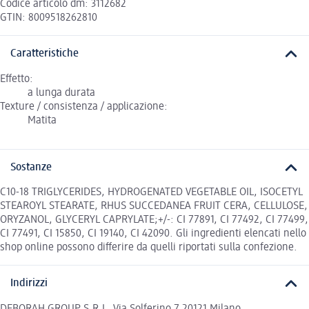
Codice articolo dm: 3112682
GTIN: 8009518262810
Caratteristiche
Effetto:
a lunga durata
Texture / consistenza / applicazione:
Matita
Sostanze
C10-18 TRIGLYCERIDES, HYDROGENATED VEGETABLE OIL, ISOCETYL
STEAROYL STEARATE, RHUS SUCCEDANEA FRUIT CERA, CELLULOSE,
ORYZANOL, GLYCERYL CAPRYLATE;+/-: CI 77891, CI 77492, CI 77499,
CI 77491, CI 15850, CI 19140, CI 42090. Gli ingredienti elencati nello
shop online possono differire da quelli riportati sulla confezione.
Indirizzi
DEBORAH GROUP S.R.L. Via Solferino 7 20121 Milano