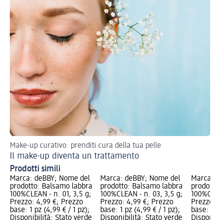
Make-up curativo: prenditi cura della tua pelle
Tor
Il make-up diventa un trattamento
Ma
Prodotti simili
Marca: deBBY; Nome del
Marca: deBBY; Nome del
Marca: d
prodotto: Balsamo labbra
prodotto: Balsamo labbra
prodotto
100%CLEAN - n. 01, 3,5 g;
100%CLEAN - n. 03, 3,5 g;
100%CLEA
Prezzo: 4,99 €; Prezzo
Prezzo: 4,99 €; Prezzo
Prezzo: 
base: 1 pz (4,99 € / 1 pz);
base: 1 pz (4,99 € / 1 pz);
base: 1 p
Disponibilità: Stato verde
Disponibilità: Stato verde
Disponibi