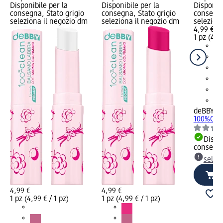
Disponibile per la
Disponibile per la
Disponibi
consegna, Stato grigio
consegna, Stato grigio
consegna
seleziona il negozio dm
seleziona il negozio dm
selezion
4,99 €
1 pz (4,99
deBBY
Ba
100%CLEA
Dispon
consegn
selez
4,99 €
4,99 €
1 pz (4,99 € / 1 pz)
1 pz (4,99 € / 1 pz)