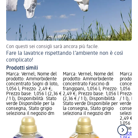
Con questi sei consigli sarà ancora più facile.
Pe
Fare la lavatrice rispettando l’ambiente non è così
Co
complicato!
Prodotti simili
Marca: Vernel; Nome del
Marca: Vernel; Nome del
Marca: V
prodotto: Ammorbidente
prodotto: Ammorbidente
prodott
concentrato Sogni di loto,
concentrato Fascino di
concentr
1,056 l; Prezzo: 2,49 €;
frangipani, 1,056 l; Prezzo:
1,056 l; 
Prezzo base: 1,056 l (2,36 €
2,49 €; Prezzo base: 1,056 l
Prezzo ba
/ 1 l); Disponibilità: Stato
(2,36 € / 1 l); Disponibilità:
/ 1 l); Di
verde Disponibile per la
Stato verde Disponibile per
verde Dis
consegna, Stato grigio
la consegna, Stato grigio
consegna
seleziona il negozio dm
seleziona il negozio dm
selezion
2,49 €
1,056 l (2
Vernel
Am
concentr