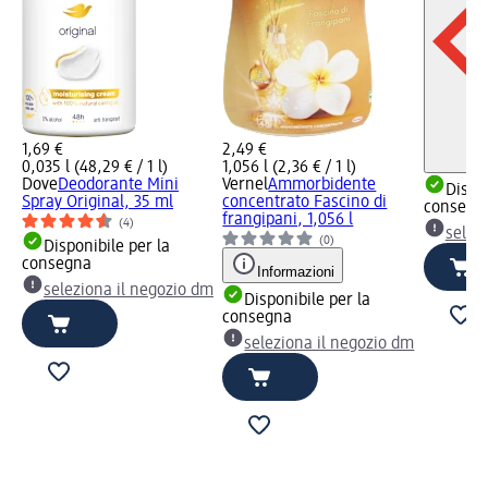
1,69 €
2,49 €
0,035 l (48,29 € / 1 l)
1,056 l (2,36 € / 1 l)
Dove
Deodorante Mini
Vernel
Ammorbidente
Dispon
Spray Original, 35 ml
concentrato Fascino di
consegn
frangipani, 1,056 l
(4)
selez
(0)
Disponibile per la
consegna
Informazioni
seleziona il negozio dm
Disponibile per la
consegna
seleziona il negozio dm