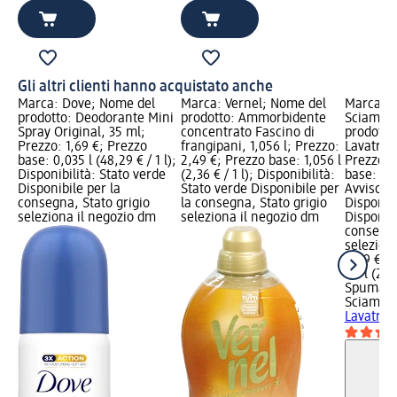
Gli altri clienti hanno acquistato anche
Marca: Dove; Nome del
Marca: Vernel; Nome del
Marca: 
prodotto: Deodorante Mini
prodotto: Ammorbidente
Sciampa
Spray Original, 35 ml;
concentrato Fascino di
prodotto
Prezzo: 1,69 €; Prezzo
frangipani, 1,056 l; Prezzo:
Lavatrice
base: 0,035 l (48,29 € / 1 l);
2,49 €; Prezzo base: 1,056 l
Prezzo: 
Disponibilità: Stato verde
(2,36 € / 1 l); Disponibilità:
base: 1,7 
Disponibile per la
Stato verde Disponibile per
Avviso di
consegna, Stato grigio
la consegna, Stato grigio
Disponibi
seleziona il negozio dm
seleziona il negozio dm
Disponibi
consegna
selezion
4,49 €
1,7 l (2,6
Spuma d
Sciampa
Lavatrice