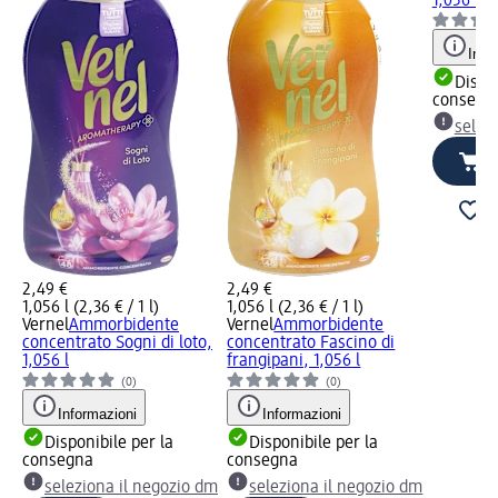
1,056 l
Info
Dispon
consegn
selez
2,49 €
2,49 €
1,056 l (2,36 € / 1 l)
1,056 l (2,36 € / 1 l)
Vernel
Ammorbidente
Vernel
Ammorbidente
concentrato Sogni di loto,
concentrato Fascino di
1,056 l
frangipani, 1,056 l
(0)
(0)
Informazioni
Informazioni
Disponibile per la
Disponibile per la
consegna
consegna
seleziona il negozio dm
seleziona il negozio dm