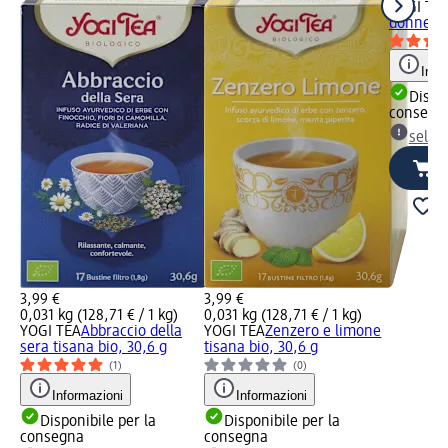
YOGI TE
donne, 3
Info
Dispon
consegn
selez
3,99 €
3,99 €
0,031 kg (128,71 € / 1 kg)
0,031 kg (128,71 € / 1 kg)
YOGI TEA
Abbraccio della
YOGI TEA
Zenzero e limone
sera tisana bio, 30,6 g
tisana bio, 30,6 g
(1)
(0)
Informazioni
Informazioni
Disponibile per la
Disponibile per la
consegna
consegna