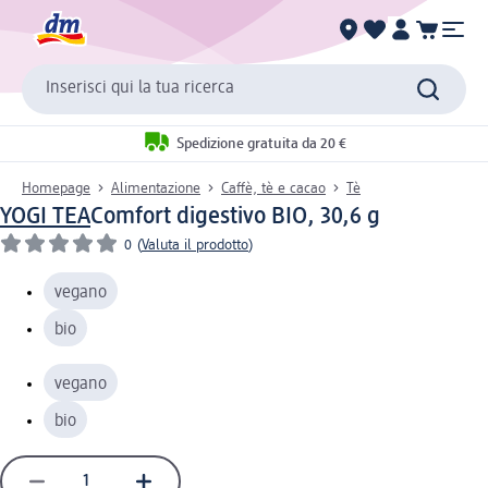
Inserisci qui la tua ricerca
Spedizione gratuita da 20 €
Homepage
Alimentazione
Caffè, tè e cacao
Tè
YOGI TEA
Comfort digestivo BIO, 30,6 g
0
(
Valuta il prodotto
)
vegano
bio
vegano
bio