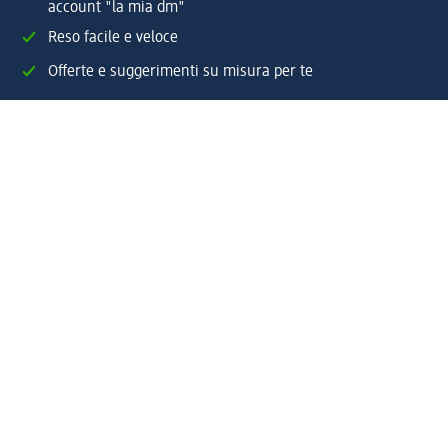
account "la mia dm"
Reso facile e veloce
Offerte e suggerimenti su misura per te
Crea il tuo account "la mia dm"
Aiuto e contatti
Servizi
Servizio clienti
Spedizione e consegna
Reso e rimborso
L'azienda
La nostra azienda
Corporate Responsibility
Lavora con noi
Press e news
Espansione
Un mondo di prodotti