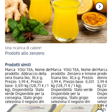
Una ricarica di calore!
Vam
Prodotti allo zenzero
alt
Me
Prodotti simili
Marca: YOGI TEA; Nome del
Marca: YOGI TEA; Nome del
Marca: Y
prodotto: Abbraccio della
prodotto: Zenzero e limone
prodotto:
sera tisana bio, 30,6 g;
tisana bio, 30,6 g; Prezzo:
donne, 3
Prezzo: 3,99 €; Prezzo
3,99 €; Prezzo base: 0,031
3,99 €; 
base: 0,031 kg (128,71 € / 1
kg (128,71 € / 1 kg);
kg (128,7
kg); Disponibilità: Stato
Disponibilità: Stato verde
Disponibi
verde Disponibile per la
Disponibile per la
Disponibi
consegna, Stato grigio
consegna, Stato grigio
consegna
seleziona il negozio dm
seleziona il negozio dm
selezion
3,99 €
0,031 kg 