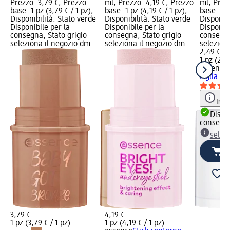
Prezzo: 3,79 €; Prezzo
ml; Prezzo: 4,19 €; Prezzo
ml; Prez
base: 1 pz (3,79 € / 1 pz);
base: 1 pz (4,19 € / 1 pz);
base: 1 p
Disponibilità: Stato verde
Disponibilità: Stato verde
Disponibi
Disponibile per la
Disponibile per la
Disponibi
consegna, Stato grigio
consegna, Stato grigio
consegna
seleziona il negozio dm
seleziona il negozio dm
selezion
2,49 €
1 pz (2,49
essence
ciglia e 
Info
Dispon
consegn
selez
3,79 €
4,19 €
1 pz (3,79 € / 1 pz)
1 pz (4,19 € / 1 pz)