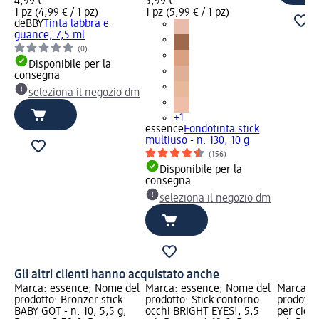
4,99 €
5,99 €
1 pz (4,99 € / 1 pz)
1 pz (5,99 € / 1 pz)
deBBY
Tinta labbra e
guance, 7,5 ml
(0)
Disponibile per la
consegna
seleziona il negozio dm
+1
essence
Fondotinta stick
multiuso - n. 130, 10 g
(156)
Disponibile per la
consegna
seleziona il negozio dm
Gli altri clienti hanno acquistato anche
Marca: essence; Nome del
Marca: essence; Nome del
Marca: e
prodotto: Bronzer stick
prodotto: Stick contorno
prodotto
BABY GOT - n. 10, 5,5 g;
occhi BRIGHT EYES!, 5,5
per cigli