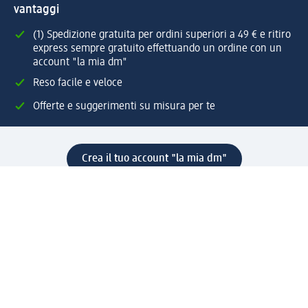
vantaggi
(1) Spedizione gratuita per ordini superiori a 49 € e ritiro
express sempre gratuito effettuando un ordine con un
account "la mia dm"
Reso facile e veloce
Offerte e suggerimenti su misura per te
Crea il tuo account "la mia dm"
Aiuto e contatti
Servizi
Servizio clienti
Spedizione e consegna
Reso e rimborso
L'azienda