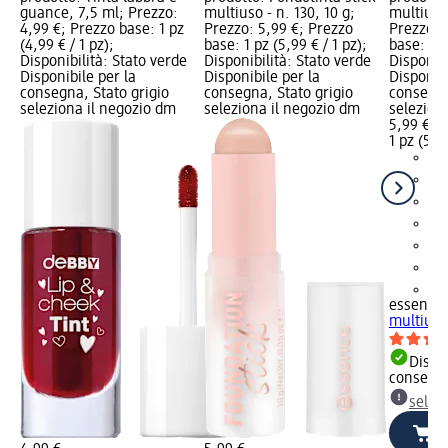
guance, 7,5 ml; Prezzo:
multiuso - n. 130, 10 g;
multiuso 
4,99 €; Prezzo base: 1 pz
Prezzo: 5,99 €; Prezzo
Prezzo: 
(4,99 € / 1 pz);
base: 1 pz (5,99 € / 1 pz);
base: 1 p
Disponibilità: Stato verde
Disponibilità: Stato verde
Disponibi
Disponibile per la
Disponibile per la
Disponibi
consegna, Stato grigio
consegna, Stato grigio
consegna
seleziona il negozio dm
seleziona il negozio dm
selezion
5,99 €
1 pz (5,99
+1
essence
multiuso 
Dispon
consegn
selez