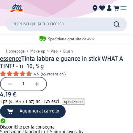
Inserisci qui la tua ricerca
Spedizione gratuita da 49 €
Homepage
Make-up
Viso
Blush
essence
Tinta labbra e guance in stick WHAT A
TINT! - n. 10, 5 g
4.5
(
45 recensioni
)
4,19 €
1 pz (4,19 € / 1 pz)
incl. IVA escl.
spedizione
Aggiungi al carrello
Disponibile per la consegna
Spedizione standard in 2-5 giorni lavorativi