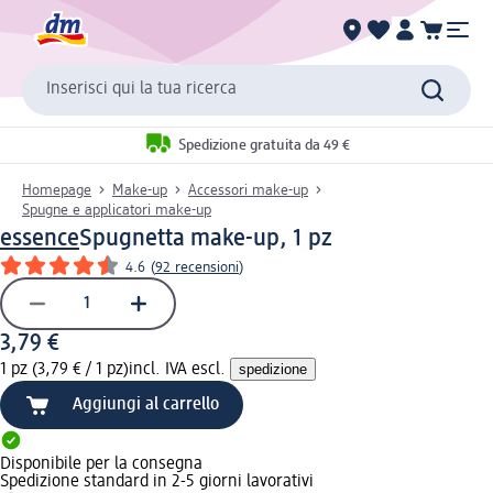
Inserisci qui la tua ricerca
Spedizione gratuita da 49 €
Homepage
Make-up
Accessori make-up
Spugne e applicatori make-up
essence
Spugnetta make-up, 1 pz
4.6
(
92 recensioni
)
3,79 €
1 pz (3,79 € / 1 pz)
incl. IVA escl.
spedizione
Aggiungi al carrello
Disponibile per la consegna
Spedizione standard in 2-5 giorni lavorativi