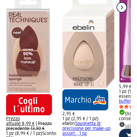
5,99 €
1 pz (5,99
essence
buffer, 1
2,95 €
Dispon
Prezzo
1 pz (2,95 € / 1 pz)
consegn
attuale:
8,99 €
|
Prezzo
ebelin
Spugnetta di
selez
precedente:
13,90 €
precisione per make-up
1 pz (8,99 € / 1 pz)
Sconto:
assort., 1 pz