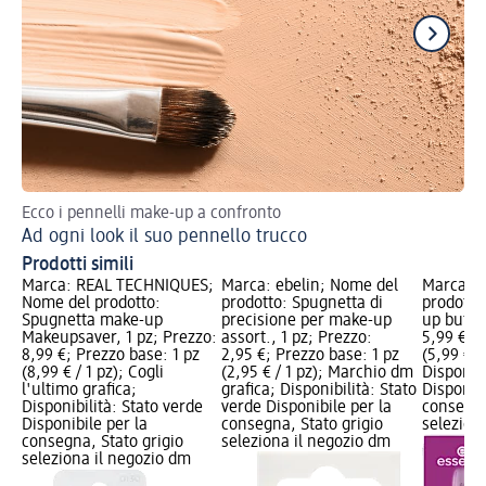
Ecco i pennelli make-up a confronto
Val
Ad ogni look il suo pennello trucco
Ma
Prodotti simili
Marca: REAL TECHNIQUES;
Marca: ebelin; Nome del
Marca: e
Nome del prodotto:
prodotto: Spugnetta di
prodotto
Spugnetta make-up
precisione per make-up
up buffer
Makeupsaver, 1 pz; Prezzo:
assort., 1 pz; Prezzo:
5,99 €; P
8,99 €; Prezzo base: 1 pz
2,95 €; Prezzo base: 1 pz
(5,99 € / 
(8,99 € / 1 pz); Cogli
(2,95 € / 1 pz); Marchio dm
Disponibi
l'ultimo grafica;
grafica; Disponibilità: Stato
Disponibi
Disponibilità: Stato verde
verde Disponibile per la
consegna
Disponibile per la
consegna, Stato grigio
selezion
consegna, Stato grigio
seleziona il negozio dm
seleziona il negozio dm