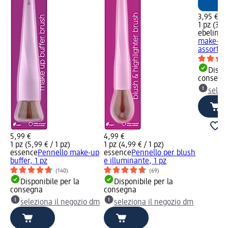
3,95 €
1 pz (3,95
ebelin
Sp
make-up 
assort., 
Dispon
consegn
selez
5,99 €
4,99 €
1 pz (5,99 € / 1 pz)
1 pz (4,99 € / 1 pz)
essence
Pennello make-up
essence
Pennello per blush
buffer, 1 pz
e illuminante, 1 pz
(140)
(69)
Disponibile per la
Disponibile per la
consegna
consegna
seleziona il negozio dm
seleziona il negozio dm