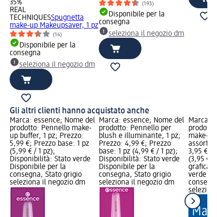
35%
(193)
REAL
Disponibile per la
TECHNIQUES
Spugnetta
consegna
make-up Makeupsaver, 1 pz
seleziona il negozio dm
(14)
Disponibile per la
consegna
seleziona il negozio dm
Gli altri clienti hanno acquistato anche
Marca: essence; Nome del
Marca: essence; Nome del
Marca: e
prodotto: Pennello make-
prodotto: Pennello per
prodotto
up buffer, 1 pz; Prezzo:
blush e illuminante, 1 pz;
make-up 
5,99 €; Prezzo base: 1 pz
Prezzo: 4,99 €; Prezzo
assort., 
(5,99 € / 1 pz);
base: 1 pz (4,99 € / 1 pz);
3,95 €; P
Disponibilità: Stato verde
Disponibilità: Stato verde
(3,95 € /
Disponibile per la
Disponibile per la
grafica; 
consegna, Stato grigio
consegna, Stato grigio
verde Dis
seleziona il negozio dm
seleziona il negozio dm
consegna
selezion