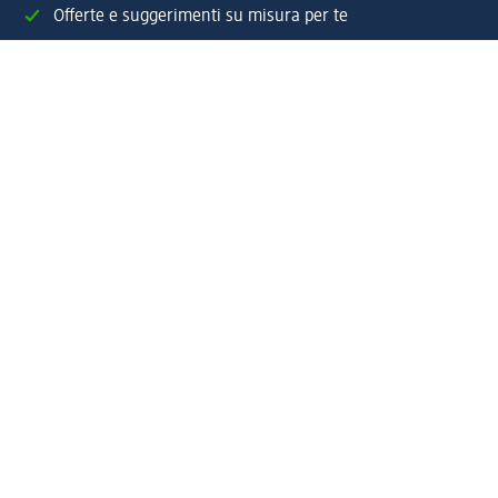
Offerte e suggerimenti su misura per te
Crea il tuo account "la mia dm"
Aiuto e contatti
Servizi
Servizio clienti
Spedizione e consegna
Reso e rimborso
L'azienda
La nostra azienda
Corporate Responsibility
Lavora con noi
Press e news
Espansione
Un mondo di prodotti
Il mondo dm