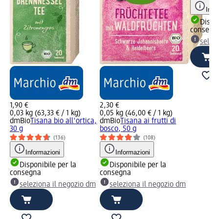
Info
Dispon
consegn
selez
1,90 €
2,30 €
0,03 kg (63,33 € / 1 kg)
0,05 kg (46,00 € / 1 kg)
dmBio
Tisana bio all'ortica,
dmBio
Tisana ai frutti di
30 g
bosco, 50 g
(136)
(108)
Informazioni
Informazioni
Disponibile per la
Disponibile per la
consegna
consegna
seleziona il negozio dm
seleziona il negozio dm