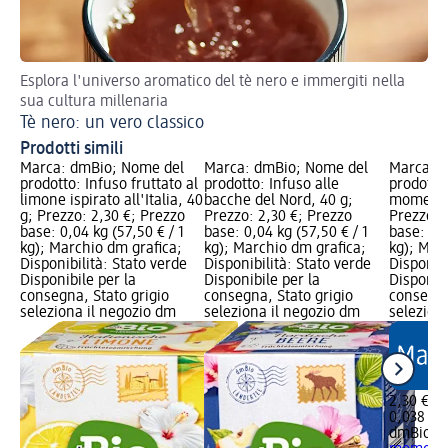
Esplora l'universo aromatico del tè nero e immergiti nella
Pro
sua cultura millenaria
raf
Tè nero: un vero classico
Ti
Prodotti simili
Marca: dmBio; Nome del
Marca: dmBio; Nome del
Marca: 
prodotto: Infuso fruttato al
prodotto: Infuso alle
prodotto:
limone ispirato all'Italia, 40
bacche del Nord, 40 g;
momento 
g; Prezzo: 2,30 €; Prezzo
Prezzo: 2,30 €; Prezzo
Prezzo: 
base: 0,04 kg (57,50 € / 1
base: 0,04 kg (57,50 € / 1
base: 0,0
kg); Marchio dm grafica;
kg); Marchio dm grafica;
kg); Mar
Disponibilità: Stato verde
Disponibilità: Stato verde
Disponibi
Disponibile per la
Disponibile per la
Disponibi
consegna, Stato grigio
consegna, Stato grigio
consegna
seleziona il negozio dm
seleziona il negozio dm
selezion
2,30 €
0,038 kg 
dmBio
In