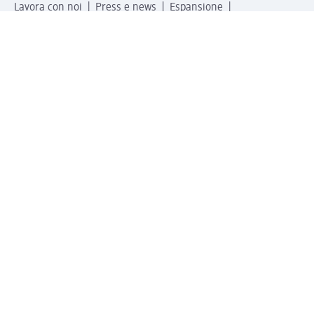
Lavora con noi
Press e news
Espansione
Un mondo di prodotti
Il mondo dm
Punti vendita
Il nostro Journal
Vivere consapevoli con dm
Sigilli e certificazioni
Modalità di pagamento