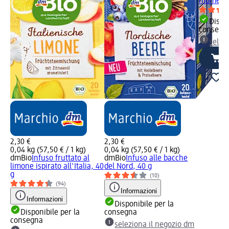
momento 
Dispon
consegn
selez
2,30 €
2,30 €
0,04 kg (57,50 € / 1 kg)
0,04 kg (57,50 € / 1 kg)
dmBio
Infuso fruttato al
dmBio
Infuso alle bacche
limone ispirato all'Italia, 40
del Nord, 40 g
g
(10)
(94)
Informazioni
Informazioni
Disponibile per la
Disponibile per la
consegna
consegna
seleziona il negozio dm