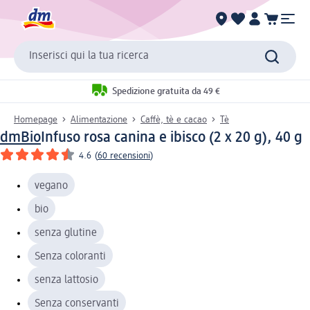
Inserisci qui la tua ricerca
Spedizione gratuita da 49 €
Homepage
Alimentazione
Caffè, tè e cacao
Tè
dmBio
Infuso rosa canina e ibisco (2 x 20 g), 40 g
4.6
(
60 recensioni
)
vegano
bio
senza glutine
Senza coloranti
senza lattosio
Senza conservanti