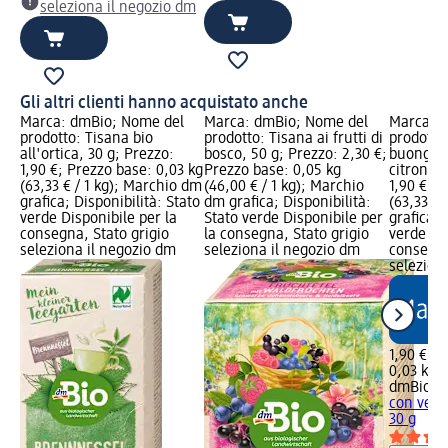
seleziona il negozio dm
Gli altri clienti hanno acquistato anche
Marca: dmBio; Nome del
Marca: dmBio; Nome del
Marca: 
prodotto: Tisana bio
prodotto: Tisana ai frutti di
prodotto
all'ortica, 30 g; Prezzo:
bosco, 50 g; Prezzo: 2,30 €;
buongior
1,90 €; Prezzo base: 0,03 kg
Prezzo base: 0,05 kg
citronell
(63,33 € / 1 kg); Marchio dm
(46,00 € / 1 kg); Marchio
1,90 €; P
grafica; Disponibilità: Stato
dm grafica; Disponibilità:
(63,33 € 
verde Disponibile per la
Stato verde Disponibile per
grafica; 
consegna, Stato grigio
la consegna, Stato grigio
verde Dis
seleziona il negozio dm
seleziona il negozio dm
consegna
selezion
1,90 €
0,03 kg (
dmBio
In
con verb
30 g