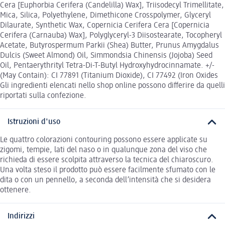
Cera [Euphorbia Cerifera (Candelilla) Wax], Triisodecyl Trimellitate,
Mica, Silica, Polyethylene, Dimethicone Crosspolymer, Glyceryl
Dilaurate, Synthetic Wax, Copernicia Cerifera Cera [Copernicia
Cerifera (Carnauba) Wax], Polyglyceryl-3 Diisostearate, Tocopheryl
Acetate, Butyrospermum Parkii (Shea) Butter, Prunus Amygdalus
Dulcis (Sweet Almond) Oil, Simmondsia Chinensis (Jojoba) Seed
Oil, Pentaerythrityl Tetra-Di-T-Butyl Hydroxyhydrocinnamate. +/-
(May Contain): CI 77891 (Titanium Dioxide), CI 77492 (Iron Oxides
Gli ingredienti elencati nello shop online possono differire da quelli
riportati sulla confezione.
Istruzioni d'uso
Le quattro colorazioni contouring possono essere applicate su
zigomi, tempie, lati del naso o in qualunque zona del viso che
richieda di essere scolpita attraverso la tecnica del chiaroscuro.
Una volta steso il prodotto può essere facilmente sfumato con le
dita o con un pennello, a seconda dell’intensità che si desidera
ottenere.
Indirizzi