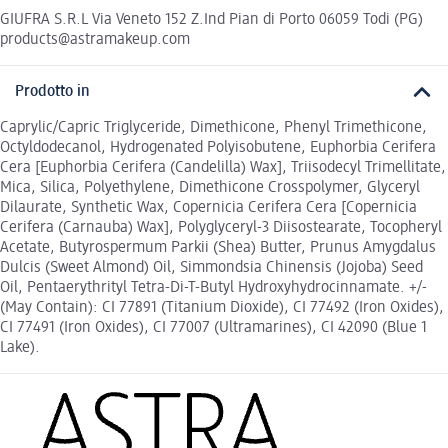
GIUFRA S.R.L Via Veneto 152 Z.Ind Pian di Porto 06059 Todi (PG)
products@astramakeup.com
Prodotto in
Caprylic/Capric Triglyceride, Dimethicone, Phenyl Trimethicone,
Octyldodecanol, Hydrogenated Polyisobutene, Euphorbia Cerifera
Cera [Euphorbia Cerifera (Candelilla) Wax], Triisodecyl Trimellitate,
Mica, Silica, Polyethylene, Dimethicone Crosspolymer, Glyceryl
Dilaurate, Synthetic Wax, Copernicia Cerifera Cera [Copernicia
Cerifera (Carnauba) Wax], Polyglyceryl-3 Diisostearate, Tocopheryl
Acetate, Butyrospermum Parkii (Shea) Butter, Prunus Amygdalus
Dulcis (Sweet Almond) Oil, Simmondsia Chinensis (Jojoba) Seed
Oil, Pentaerythrityl Tetra-Di-T-Butyl Hydroxyhydrocinnamate. +/-
(May Contain): CI 77891 (Titanium Dioxide), CI 77492 (Iron Oxides),
CI 77491 (Iron Oxides), CI 77007 (Ultramarines), CI 42090 (Blue 1
Lake).