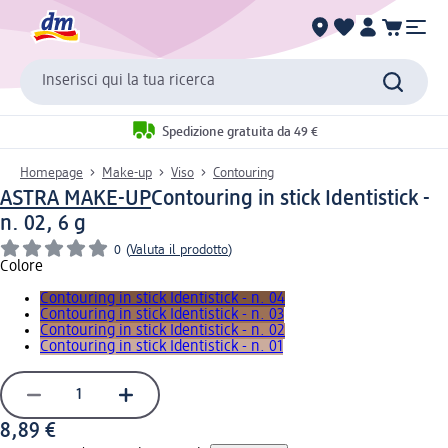
Inserisci qui la tua ricerca
Spedizione gratuita da 49 €
Homepage
Make-up
Viso
Contouring
ASTRA MAKE-UP
Contouring in stick Identistick -
n. 02, 6 g
0
(
Valuta il prodotto
)
Colore
Contouring in stick Identistick - n. 04
Contouring in stick Identistick - n. 03
Contouring in stick Identistick - n. 02
Contouring in stick Identistick - n. 01
8,89 €