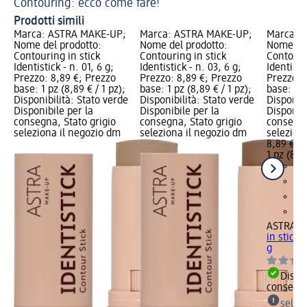
Contouring: ecco come fare!
Ad
Prodotti simili
Marca: ASTRA MAKE-UP;
Marca: ASTRA MAKE-UP;
Marca: 
Nome del prodotto:
Nome del prodotto:
Nome del
Contouring in stick
Contouring in stick
Contouri
Identistick - n. 01, 6 g;
Identistick - n. 03, 6 g;
Identisti
Prezzo: 8,89 €; Prezzo
Prezzo: 8,89 €; Prezzo
Prezzo: 
base: 1 pz (8,89 € / 1 pz);
base: 1 pz (8,89 € / 1 pz);
base: 1 p
Disponibilità: Stato verde
Disponibilità: Stato verde
Disponibi
Disponibile per la
Disponibile per la
Disponibi
consegna, Stato grigio
consegna, Stato grigio
consegna
seleziona il negozio dm
seleziona il negozio dm
selezion
8,89 €
1 pz (8,89
ASTRA M
in stick I
g
Dispon
consegn
selez