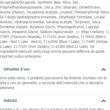
Dicaprylate/Dicaprate, Synthetic Wax, Mica, Talc,
Polymethylsilsesquioxane, Silica, Zinc Stearate, Dimethicone,
Aroma [Flavor], Tocopheryl Acetate, Linalool, Pentaerythrityl Tetra-
Di-T-Butyl Hydroxyhydrocinnamate, Ethylhexyl Palmitate, Linalyl
Acetate, Hydroxycitronellal, Geranyl Acetate, Terpineol, Silica
Dimethyl Silylate, Butylene Glycol, Phenoxyethanol, Caprylyl
Glycol, Hexylene Glycol, Sodium Hyaluronate. +/- (May Contain): CI
77891 (Titanium Dioxide), CI 77492 (Iron Oxides), CI 15850 (Red 6
Lake - Red 7 Lake - Red 6), CI 42090 (Blue 1 Lake), CI 15985 (Yellow
6 Lake), CI 77491 (Iron Oxides), CI 45380 (Red 22 Lake). Gli
ingredienti elencati nello shop online possono differire da quelli
riportati sulla confezione.
Istruzioni d'uso
Una volta steso, il prodotto può essere facilmente sfumato con le
dita o con un pennello, a seconda dell’intensità che si desidera
ottenere.
Indirizzi
GIUFRA S.R.L Via Veneto 152 Z.Ind Pian di Porto 06059 Todi (PG)