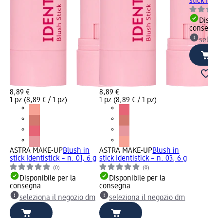
stick Ide
Dispon
consegn
selez
8,89 €
8,89 €
1 pz (8,89 € / 1 pz)
1 pz (8,89 € / 1 pz)
ASTRA MAKE-UP
Blush in
ASTRA MAKE-UP
Blush in
stick Identistick – n. 01, 6 g
stick Identistick – n. 03, 6 g
(0)
(0)
Disponibile per la
Disponibile per la
consegna
consegna
seleziona il negozio dm
seleziona il negozio dm