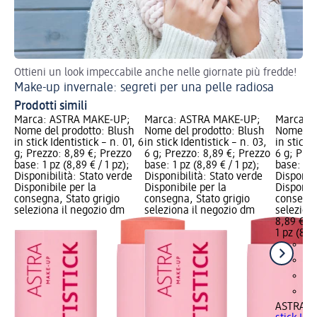
Ottieni un look impeccabile anche nelle giornate più fredde!
Val
Make-up invernale: segreti per una pelle radiosa
Ma
Prodotti simili
Marca: ASTRA MAKE-UP;
Marca: ASTRA MAKE-UP;
Marca: 
Nome del prodotto: Blush
Nome del prodotto: Blush
Nome del
in stick Identistick – n. 01, 6
in stick Identistick – n. 03,
in stick 
g; Prezzo: 8,89 €; Prezzo
6 g; Prezzo: 8,89 €; Prezzo
6 g; Pre
base: 1 pz (8,89 € / 1 pz);
base: 1 pz (8,89 € / 1 pz);
base: 1 p
Disponibilità: Stato verde
Disponibilità: Stato verde
Disponibi
Disponibile per la
Disponibile per la
Disponibi
consegna, Stato grigio
consegna, Stato grigio
consegna
seleziona il negozio dm
seleziona il negozio dm
selezion
8,89 €
1 pz (8,89
ASTRA M