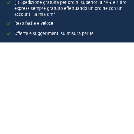
(1) Spedizione gratuita per ordini superiori a 49 € e ritiro
express sempre gratuito effettuando un ordine con un
account "la mia dm"
Reso facile e veloce
Offerte e suggerimenti su misura per te
Crea il tuo account "la mia dm"
Aiuto e contatti
Servizi
Servizio clienti
Spedizione e consegna
Reso e rimborso
L'azienda
La nostra azienda
Corporate Responsibility
Lavora con noi
Press e news
Espansione