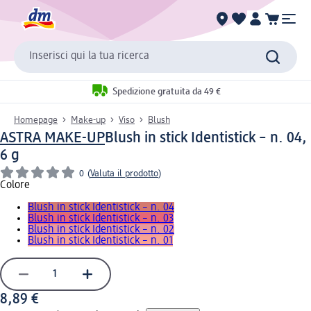
Inserisci qui la tua ricerca
Spedizione gratuita da 49 €
Homepage
Make-up
Viso
Blush
ASTRA MAKE-UP
Blush in stick Identistick – n. 04,
6 g
0
(
Valuta il prodotto
)
Colore
Blush in stick Identistick – n. 04
Blush in stick Identistick – n. 03
Blush in stick Identistick – n. 02
Blush in stick Identistick – n. 01
8,89 €