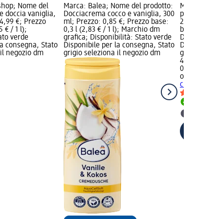
shop; Nome del
Marca: Balea; Nome del prodotto:
Marca: orga
 doccia vaniglia,
Docciacrema cocco e vaniglia, 300
prodotto: Mo
4,99 €; Prezzo
ml; Prezzo: 0,85 €; Prezzo base:
250 ml; Pre
 € / 1 l);
0,3 l (2,83 € / 1 l); Marchio dm
base: 0,2 l (
tato verde
grafica; Disponibilità: Stato verde
Disponibilit
la consegna, Stato
Disponibile per la consegna, Stato
Disponibile
 il negozio dm
grigio seleziona il negozio dm
grigio selez
4,99 €
0,2 l (24,95 €
organic sho
ciliegia, 25
Disponib
selezion