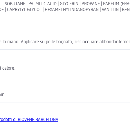
| ISOBUTANE | PALMITIC ACID | GLYCERIN | PROPANE | PARFUM (FR
| CAPRYLYL GLYCOL | HEXAMETHYLINDANOPYRAN | VANILLIN | BENZYL 
 nella mano. Applicare su pelle bagnata, risciacquare abbondanteme
i calore.
ain
 prodotti di BIOVÈNE BARCELONA