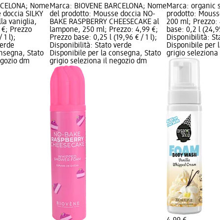
RCELONA; Nome
Marca: BIOVÈNE BARCELONA; Nome
Marca: organic 
 doccia SILKY
del prodotto: Mousse doccia NO-
prodotto: Mousse
a vaniglia,
BAKE RASPBERRY CHEESECAKE al
200 ml; Prezzo: 
 €; Prezzo
lampone, 250 ml; Prezzo: 4,99 €;
base: 0,2 l (24,95
 1 l);
Prezzo base: 0,25 l (19,96 € / 1 l);
Disponibilità: S
verde
Disponibilità: Stato verde
Disponibile per 
onsegna, Stato
Disponibile per la consegna, Stato
grigio seleziona
negozio dm
grigio seleziona il negozio dm