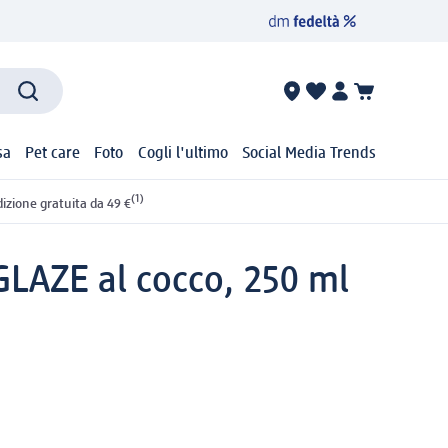
sa
Pet care
Foto
Cogli l'ultimo
Social Media Trends
(1)
izione gratuita da 49 €
AZE al cocco, 250 ml