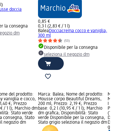
l)
sse doccia
0,85 €
er la consegna
0,3 l (2,83 € / 1 l)
Balea
Docciacrema cocco e vaniglia,
negozio dm
300 ml
(53)
Disponibile per la consegna
seleziona il negozio dm
ome del prodotto:
Marca: Balea; Nome del prodotto:
Marca: Bale
y vaniglia e cocco,
Mousse corpo Beautiful Dreams,
Mousse docci
1,40 €; Prezzo
200 ml; Prezzo: 2,19 €; Prezzo
I Like U Be
 € / 1 l); Marchio dm
base: 0,2 l (10,95 € / 1 l); Marchio
Prezzo: 2,25
ilità: Stato verde
dm grafica; Disponibilità: Stato
(11,25 € / 1
la consegna, Stato
verde Disponibile per la consegna,
Disponibilit
 il negozio dm
Stato grigio seleziona il negozio dm
Disponibile
grigio selez