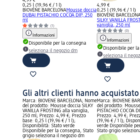
4,99 €
0,25 l (19,96 € / 1 l)
4,99 €
BIOVÈNE BARCELONA
Mousse doccia
0,25 l (19,96 € / 1 l)
DUBAI PISTACHIO COCOA DIP, 250
BIOVÈNE BARCELON
ml
SILKY VANILLA FROST
vaniglia, 250 ml
(1)
(0)
Informazioni
Informazioni
Disponibile per la consegna
Disponibile per l
seleziona il negozio dm
seleziona il nego
Gli altri clienti hanno acquistat
Marca: BIOVÈNE BARCELONA; Nome
Marca: BIOVÈNE BA
del prodotto: Mousse doccia SILKY
del prodotto: Mouss
VANILLA FROSTING alla vaniglia,
PISTACHIO COCOA DI
250 ml; Prezzo: 4,99 €; Prezzo
Prezzo: 4,99 €; Prez
base: 0,25 l (19,96 € / 1 l);
(19,96 € / 1 l); Dispon
Disponibilità: Stato verde
verde Disponibile pe
Disponibile per la consegna, Stato
Stato grigio selezio
grigio seleziona il negozio dm