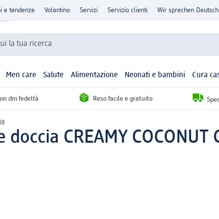
ni e tendenze
Volantino
Servizi
Servizio clienti
Wir sprechen Deutsch
qui la tua ricerca
Men care
Salute
Alimentazione
Neonati e bambini
Cura ca
con dm fedeltà
Reso facile e gratuito
Sped
ia
 doccia CREAMY COCONUT GL