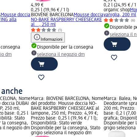
4,99 €
4,99 €
0,2 l (24,95 € / 1 
0,25 l (19,96 € / 1 l)
organic shop
Mou
A
Mousse doccia
BIOVÈNE BARCELONA
Mousse doccia
vaniglia, 200 ml
ING alla
NO-BAKE RASPBERRY CHEESECAKE
(6)
al..., 250 ml
Disponibile p
(1)
seleziona il 
Informazioni
a consegna
Disponibile per la consegna
zio dm
seleziona il negozio dm
o anche
RCELONA; Nome
Marca: BIOVÈNE BARCELONA; Nome
Marca: Balea; N
e doccia DUBAI
del prodotto: Mousse doccia NO-
Deodorante spra
P, 250 ml;
BAKE RASPBERRY CHEESECAKE al
200 ml; Prezzo: 
zo base: 0,25 l
lampone, 250 ml; Prezzo: 4,99 €;
base: 0,2 l (7,00
ibilità: Stato
Prezzo base: 0,25 l (19,96 € / 1 l);
grafica; Disponib
r la consegna,
Disponibilità: Stato verde
Disponibile per 
na il negozio dm
Disponibile per la consegna, Stato
grigio seleziona
grigio seleziona il negozio dm