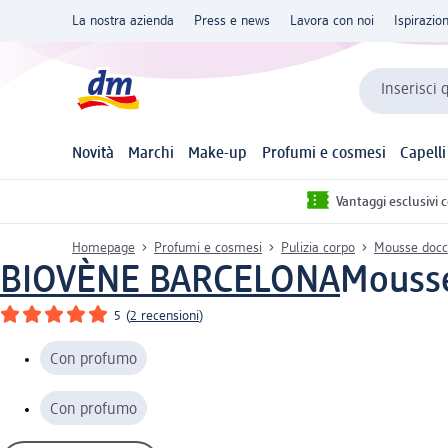
La nostra azienda
Press e news
Lavora con noi
Ispirazio
Inserisci 
Novità
Marchi
Make-up
Profumi e cosmesi
Capelli
Vantaggi esclusivi 
Homepage
Profumi e cosmesi
Pulizia corpo
Mousse docc
BIOVÈNE BARCELONA
Mousse
5
(
2 recensioni
)
Con profumo
Con profumo