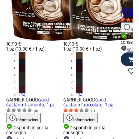
GARNIE
Castano 
Fondente
Info
Dispon
consegn
10,90 €
10,90 €
1 pz (10,90 € / 1 pz)
1 pz (10,90 € / 1 pz)
selez
+14
+14
GARNIER GOOD
Good
GARNIER GOOD
Good
Castano Tramonto, 1 pz
Castano Cioccolato, 1 pz
(0)
(1)
Informazioni
Informazioni
Disponibile per la
Disponibile per la
consegna
consegna