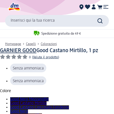
Inserisci qui la tua ricerca
Spedizione gratuita da 49 €
Homepage
Capelli
Colorazioni
GARNIER GOOD
Good Castano Mirtillo, 1 pz
0
(
Valuta il prodotto
)
Senza ammoniaca
Senza ammoniaca
Colore
Good Nero Mezzanotte
Good Castano Mirtillo
Good Castano Cioccolato Fondente
Good Nero