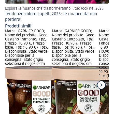
Esplora le nuance che trasformeranno il tuo look nel 2025
Don
Tendenze colore capelli 2025: le nuance da non
Ba
perdere!
Prodotti simili
Marca: GARNIER GOOD;
Marca: GARNIER GOOD;
Marca: 
Nome del prodotto: Good
Nome del prodotto: Good
Nome del
Castano Tramonto, 1 pz;
Castano Cioccolato, 1 pz;
Castano 
Prezzo: 10,90 €; Prezzo
Prezzo: 10,90 €; Prezzo
Fondente
base: 1 pz (10,90 € / 1 pz);
base: 1 pz (10,90 € / 1 pz);
10,90 €; 
Disponibilità: Stato verde
Disponibilità: Stato verde
(10,90 € /
Disponibile per la
Disponibile per la
Disponibi
consegna, Stato grigio
consegna, Stato grigio
Disponibi
seleziona il negozio dm
seleziona il negozio dm
consegna
selezion
10,90 €
1 pz (10,9
+1