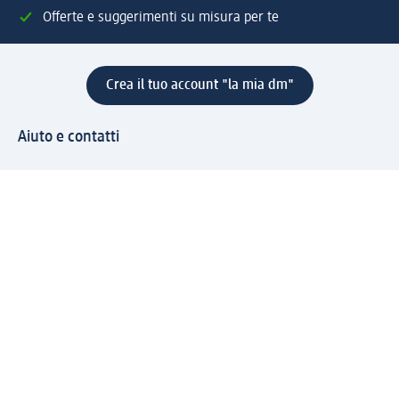
Offerte e suggerimenti su misura per te
Crea il tuo account "la mia dm"
Aiuto e contatti
Servizi
Servizio clienti
Spedizione e consegna
Reso e rimborso
L'azienda
La nostra azienda
Corporate Responsibility
Lavora con noi
Press e news
Espansione
Un mondo di prodotti
Il mondo dm