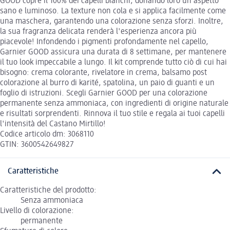
GOOD copre il 100% dei capelli bianchi, donando loro un aspetto
sano e luminoso. La texture non cola e si applica facilmente come
una maschera, garantendo una colorazione senza sforzi. Inoltre,
la sua fragranza delicata renderà l'esperienza ancora più
piacevole! Infondendo i pigmenti profondamente nel capello,
Garnier GOOD assicura una durata di 8 settimane, per mantenere
il tuo look impeccabile a lungo. Il kit comprende tutto ciò di cui hai
bisogno: crema colorante, rivelatore in crema, balsamo post
colorazione al burro di karité, spatolina, un paio di guanti e un
foglio di istruzioni. Scegli Garnier GOOD per una colorazione
permanente senza ammoniaca, con ingredienti di origine naturale
e risultati sorprendenti. Rinnova il tuo stile e regala ai tuoi capelli
l'intensità del Castano Mirtillo!
Codice articolo dm: 3068110
GTIN: 3600542649827
Caratteristiche
Caratteristiche del prodotto:
Senza ammoniaca
Livello di colorazione:
permanente