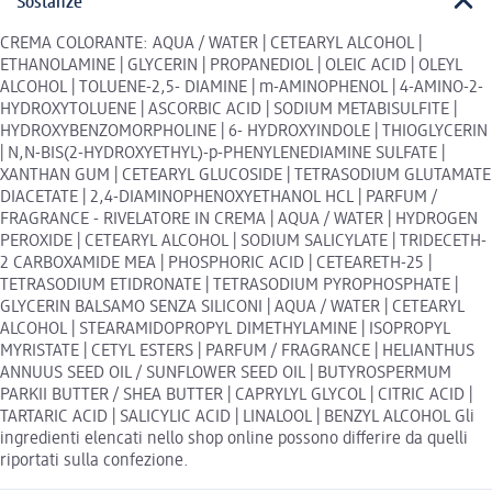
Sostanze
CREMA COLORANTE: AQUA / WATER | CETEARYL ALCOHOL |
ETHANOLAMINE | GLYCERIN | PROPANEDIOL | OLEIC ACID | OLEYL
ALCOHOL | TOLUENE-2,5- DIAMINE | m-AMINOPHENOL | 4-AMINO-2-
HYDROXYTOLUENE | ASCORBIC ACID | SODIUM METABISULFITE |
HYDROXYBENZOMORPHOLINE | 6- HYDROXYINDOLE | THIOGLYCERIN
| N,N-BIS(2-HYDROXYETHYL)-p-PHENYLENEDIAMINE SULFATE |
XANTHAN GUM | CETEARYL GLUCOSIDE | TETRASODIUM GLUTAMATE
DIACETATE | 2,4-DIAMINOPHENOXYETHANOL HCL | PARFUM /
FRAGRANCE - RIVELATORE IN CREMA | AQUA / WATER | HYDROGEN
PEROXIDE | CETEARYL ALCOHOL | SODIUM SALICYLATE | TRIDECETH-
2 CARBOXAMIDE MEA | PHOSPHORIC ACID | CETEARETH-25 |
TETRASODIUM ETIDRONATE | TETRASODIUM PYROPHOSPHATE |
GLYCERIN BALSAMO SENZA SILICONI | AQUA / WATER | CETEARYL
ALCOHOL | STEARAMIDOPROPYL DIMETHYLAMINE | ISOPROPYL
MYRISTATE | CETYL ESTERS | PARFUM / FRAGRANCE | HELIANTHUS
ANNUUS SEED OIL / SUNFLOWER SEED OIL | BUTYROSPERMUM
PARKII BUTTER / SHEA BUTTER | CAPRYLYL GLYCOL | CITRIC ACID |
TARTARIC ACID | SALICYLIC ACID | LINALOOL | BENZYL ALCOHOL Gli
ingredienti elencati nello shop online possono differire da quelli
riportati sulla confezione.