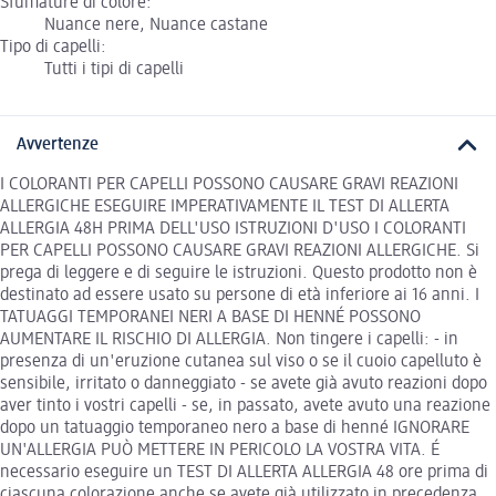
Sfumature di colore:
Nuance nere, Nuance castane
Tipo di capelli:
Tutti i tipi di capelli
Avvertenze
I COLORANTI PER CAPELLI POSSONO CAUSARE GRAVI REAZIONI
ALLERGICHE ESEGUIRE IMPERATIVAMENTE IL TEST DI ALLERTA
ALLERGIA 48H PRIMA DELL'USO ISTRUZIONI D'USO I COLORANTI
PER CAPELLI POSSONO CAUSARE GRAVI REAZIONI ALLERGICHE. Si
prega di leggere e di seguire le istruzioni. Questo prodotto non è
destinato ad essere usato su persone di età inferiore ai 16 anni. I
TATUAGGI TEMPORANEI NERI A BASE DI HENNÉ POSSONO
AUMENTARE IL RISCHIO DI ALLERGIA. Non tingere i capelli: - in
presenza di un'eruzione cutanea sul viso o se il cuoio capelluto è
sensibile, irritato o danneggiato - se avete già avuto reazioni dopo
aver tinto i vostri capelli - se, in passato, avete avuto una reazione
dopo un tatuaggio temporaneo nero a base di henné IGNORARE
UN'ALLERGIA PUÒ METTERE IN PERICOLO LA VOSTRA VITA. É
necessario eseguire un TEST DI ALLERTA ALLERGIA 48 ore prima di
ciascuna colorazione anche se avete già utilizzato in precedenza