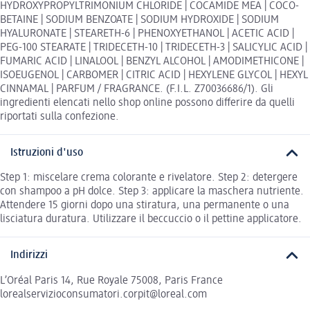
HYDROXYPROPYLTRIMONIUM CHLORIDE | COCAMIDE MEA | COCO-
BETAINE | SODIUM BENZOATE | SODIUM HYDROXIDE | SODIUM
HYALURONATE | STEARETH-6 | PHENOXYETHANOL | ACETIC ACID |
PEG-100 STEARATE | TRIDECETH-10 | TRIDECETH-3 | SALICYLIC ACID |
FUMARIC ACID | LINALOOL | BENZYL ALCOHOL | AMODIMETHICONE |
ISOEUGENOL | CARBOMER | CITRIC ACID | HEXYLENE GLYCOL | HEXYL
CINNAMAL | PARFUM / FRAGRANCE. (F.I.L. Z70036686/1). Gli
ingredienti elencati nello shop online possono differire da quelli
riportati sulla confezione.
Istruzioni d'uso
Step 1: miscelare crema colorante e rivelatore. Step 2: detergere
con shampoo a pH dolce. Step 3: applicare la maschera nutriente.
Attendere 15 giorni dopo una stiratura, una permanente o una
lisciatura duratura. Utilizzare il beccuccio o il pettine applicatore.
Indirizzi
L’Oréal Paris 14, Rue Royale 75008, Paris France
lorealservizioconsumatori.corpit@loreal.com