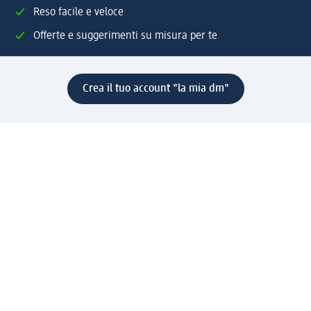
Reso facile e veloce
Offerte e suggerimenti su misura per te
Crea il tuo account "la mia dm"
Aiuto e contatti
Servizi
Servizio clienti
Spedizione e consegna
Reso e rimborso
L'azienda
La nostra azienda
Corporate Responsibility
Lavora con noi
Press e news
Espansione
Un mondo di prodotti