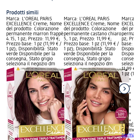
Prodotti simili
Marca: L'ORÉAL PARiS
Marca: L'ORÉAL PARiS
Marca: L
EXCELLENCE Creme; Nome
EXCELLENCE Creme; Nome
EXCELLE
del prodotto: Colorazione
del prodotto: Colorazione
del prod
permanente marron frappè
permanente castano chiaro
permanen
4.15, 1 pz; Prezzo: 11,99 €;
5, 1 pz; Prezzo: 11,99 €;
pz; Prezz
Prezzo base: 1 pz (11,99 € /
Prezzo base: 1 pz (11,99 € /
base: 1 p
1 pz); Disponibilità: Stato
1 pz); Disponibilità: Stato
Disponibi
verde Disponibile per la
verde Disponibile per la
Disponibi
consegna, Stato grigio
consegna, Stato grigio
consegna
seleziona il negozio dm
seleziona il negozio dm
selezion
11,99 €
1 pz (11,9
+2
L'ORÉAL
Creme
Co
permanen