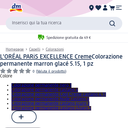
Inserisci qui la tua ricerca
Spedizione gratuita da 49 €
Homepage
Capelli
Colorazioni
L'ORÉAL PARiS EXCELLENCE Creme
Colorazione
permanente marron glacé 5.15, 1 pz
0
(
Valuta il prodotto
)
Colore
Colorazione permanente nero 1
Colorazione permanente castano 4
Colorazione permanente Cool Creme castano 4.11
Colorazione permanente Nude castano 4
Colorazione permanente castano scuro 3
Colorazione permanente castano chiaro 5