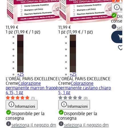
Info
Dispon
consegn
11,99 €
11,99 €
selez
1 pz (11,99 € / 1 pz)
1 pz (11,99 € / 1 pz)
+25
+25
L'ORÉAL PARiS EXCELLENCE
L'ORÉAL PARiS EXCELLENCE
Creme
Colorazione
Creme
Colorazione
permanente marron frappè
permanente castano chiaro
4.15, 1 pz
5, 1 pz
(1)
(0)
Informazioni
Informazioni
Disponibile per la
Disponibile per la
consegna
consegna
seleziona il negozio dm
seleziona il negozio dm