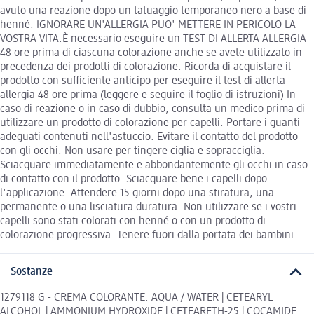
avuto una reazione dopo un tatuaggio temporaneo nero a base di
henné. IGNORARE UN'ALLERGIA PUO' METTERE IN PERICOLO LA
VOSTRA VITA.È necessario eseguire un TEST DI ALLERTA ALLERGIA
48 ore prima di ciascuna colorazione anche se avete utilizzato in
precedenza dei prodotti di colorazione. Ricorda di acquistare il
prodotto con sufficiente anticipo per eseguire il test di allerta
allergia 48 ore prima (leggere e seguire il foglio di istruzioni) In
caso di reazione o in caso di dubbio, consulta un medico prima di
utilizzare un prodotto di colorazione per capelli. Portare i guanti
adeguati contenuti nell'astuccio. Evitare il contatto del prodotto
con gli occhi. Non usare per tingere ciglia e sopracciglia.
Sciacquare immediatamente e abbondantemente gli occhi in caso
di contatto con il prodotto. Sciacquare bene i capelli dopo
l'applicazione. Attendere 15 giorni dopo una stiratura, una
permanente o una lisciatura duratura. Non utilizzare se i vostri
capelli sono stati colorati con henné o con un prodotto di
colorazione progressiva. Tenere fuori dalla portata dei bambini.
Sostanze
1279118 G - CREMA COLORANTE: AQUA / WATER | CETEARYL
ALCOHOL | AMMONIUM HYDROXIDE | CETEARETH-25 | COCAMIDE