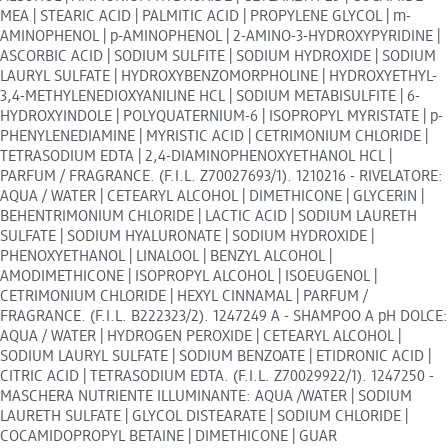
MEA | STEARIC ACID | PALMITIC ACID | PROPYLENE GLYCOL | m-
AMINOPHENOL | p-AMINOPHENOL | 2-AMINO-3-HYDROXYPYRIDINE |
ASCORBIC ACID | SODIUM SULFITE | SODIUM HYDROXIDE | SODIUM
LAURYL SULFATE | HYDROXYBENZOMORPHOLINE | HYDROXYETHYL-
3,4-METHYLENEDIOXYANILINE HCL | SODIUM METABISULFITE | 6-
HYDROXYINDOLE | POLYQUATERNIUM-6 | ISOPROPYL MYRISTATE | p-
PHENYLENEDIAMINE | MYRISTIC ACID | CETRIMONIUM CHLORIDE |
TETRASODIUM EDTA | 2,4-DIAMINOPHENOXYETHANOL HCL |
PARFUM / FRAGRANCE. (F.I.L. Z70027693/1). 1210216 - RIVELATORE:
AQUA / WATER | CETEARYL ALCOHOL | DIMETHICONE | GLYCERIN |
BEHENTRIMONIUM CHLORIDE | LACTIC ACID | SODIUM LAURETH
SULFATE | SODIUM HYALURONATE | SODIUM HYDROXIDE |
PHENOXYETHANOL | LINALOOL | BENZYL ALCOHOL |
AMODIMETHICONE | ISOPROPYL ALCOHOL | ISOEUGENOL |
CETRIMONIUM CHLORIDE | HEXYL CINNAMAL | PARFUM /
FRAGRANCE. (F.I.L. B222323/2). 1247249 A - SHAMPOO A pH DOLCE:
AQUA / WATER | HYDROGEN PEROXIDE | CETEARYL ALCOHOL |
SODIUM LAURYL SULFATE | SODIUM BENZOATE | ETIDRONIC ACID |
CITRIC ACID | TETRASODIUM EDTA. (F.I.L. Z70029922/1). 1247250 -
MASCHERA NUTRIENTE ILLUMINANTE: AQUA /WATER | SODIUM
LAURETH SULFATE | GLYCOL DISTEARATE | SODIUM CHLORIDE |
COCAMIDOPROPYL BETAINE | DIMETHICONE | GUAR