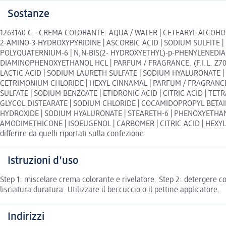
Sostanze
1263140 C - CREMA COLORANTE: AQUA / WATER | CETEARYL ALCOHO
2-AMINO-3-HYDROXYPYRIDINE | ASCORBIC ACID | SODIUM SULFITE
POLYQUATERNIUM-6 | N,N-BIS(2- HYDROXYETHYL)-p-PHENYLENEDIAMI
DIAMINOPHENOXYETHANOL HCL | PARFUM / FRAGRANCE. (F.I.L. Z700
LACTIC ACID | SODIUM LAURETH SULFATE | SODIUM HYALURONATE |
CETRIMONIUM CHLORIDE | HEXYL CINNAMAL | PARFUM / FRAGRANCE.
SULFATE | SODIUM BENZOATE | ETIDRONIC ACID | CITRIC ACID | TE
GLYCOL DISTEARATE | SODIUM CHLORIDE | COCAMIDOPROPYL BETAI
HYDROXIDE | SODIUM HYALURONATE | STEARETH-6 | PHENOXYETHANOL |
AMODIMETHICONE | ISOEUGENOL | CARBOMER | CITRIC ACID | HEXYLENE
differire da quelli riportati sulla confezione.
Istruzioni d'uso
Step 1: miscelare crema colorante e rivelatore. Step 2: detergere 
lisciatura duratura. Utilizzare il beccuccio o il pettine applicatore.
Indirizzi