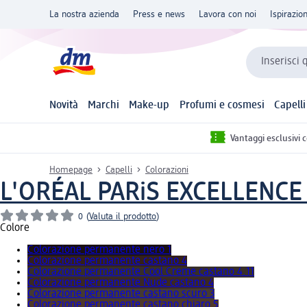
La nostra azienda
Press e news
Lavora con noi
Ispirazio
Inserisci 
Novità
Marchi
Make-up
Profumi e cosmesi
Capelli
Vantaggi esclusivi 
Homepage
Capelli
Colorazioni
L'ORÉAL PARiS EXCELLENCE
0
(
Valuta il prodotto
)
Colore
Colorazione permanente nero 1
Colorazione permanente castano 4
Colorazione permanente Cool Creme castano 4.11
Colorazione permanente Nude castano 4
Colorazione permanente castano scuro 3
Colorazione permanente castano chiaro 5