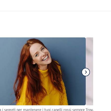
a i segreti per mantenere i tuoi capelli rossi sempre
Trova il rifless