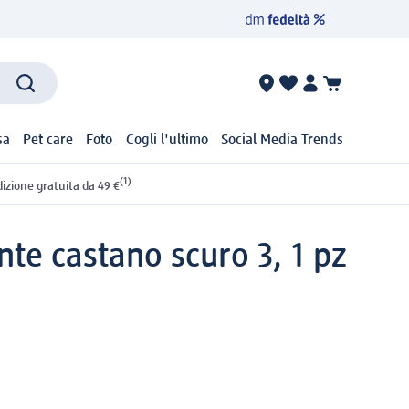
sa
Pet care
Foto
Cogli l'ultimo
Social Media Trends
(1)
izione gratuita da 49 €
te castano scuro 3, 1 pz