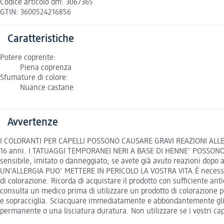
Codice articolo dm: 3067365
GTIN: 3600524216856
Caratteristiche
Potere coprente:
Piena coprenza
Sfumature di colore:
Nuance castane
Avvertenze
I COLORANTI PER CAPELLI POSSONO CAUSARE GRAVI REAZIONI ALLERGICHE
16 anni. I TATUAGGI TEMPORANEI NERI A BASE DI HENNE' POSSONO AUM
sensibile, imitato o danneggiato; se avete già avuto reazioni dopo
UN'ALLERGIA PUO' METTERE IN PERICOLO LA VOSTRA VITA.È necessario
di colorazione. Ricorda di acquistare il prodotto con sufficiente antic
consulta un medico prima di utilizzare un prodotto di colorazione per
e sopracciglia. Sciacquare immediatamente e abbondantemente gli oc
permanente o una lisciatura duratura. Non utilizzare se i vostri cap