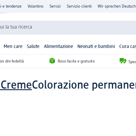
ni e tendenze
Volantino
Servizi
Servizio clienti
Wir sprechen Deutsch
qui la tua ricerca
Men care
Salute
Alimentazione
Neonati e bambini
Cura ca
con dm fedeltà
Reso facile e gratuito
Sped
 Creme
Colorazione permanen