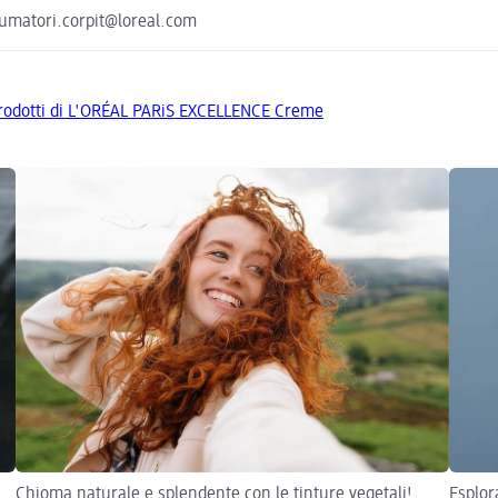
nsumatori.corpit@loreal.com
 prodotti di L'ORÉAL PARiS EXCELLENCE Creme
Chioma naturale e splendente con le tinture vegetali!
Esplor