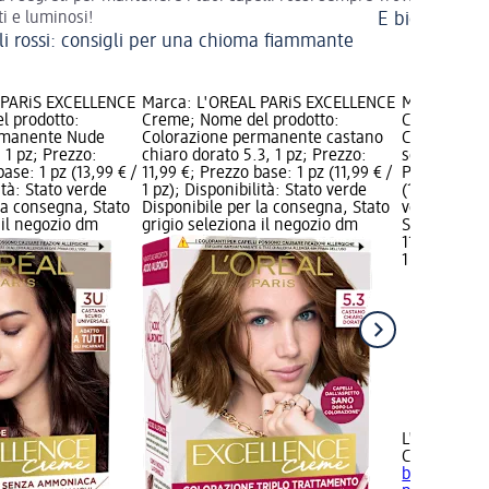
ti e luminosi!
E biondo sia: 
li rossi: consigli per una chioma fiammante
 PARiS EXCELLENCE
Marca: L'ORÉAL PARiS EXCELLENCE
Marca: L'O
l prodotto:
Creme; Nome del prodotto:
Creme; Nome
rmanente Nude
Colorazione permanente castano
Colorazion
 1 pz; Prezzo:
chiaro dorato 5.3, 1 pz; Prezzo:
scuro mogan
ase: 1 pz (13,99 € /
11,99 €; Prezzo base: 1 pz (11,99 € /
Prezzo: 11,9
ità: Stato verde
1 pz); Disponibilità: Stato verde
(11,99 € / 1 
la consegna, Stato
Disponibile per la consegna, Stato
verde Dispo
 il negozio dm
grigio seleziona il negozio dm
Stato grigio
11,99 €
1 pz (11,99 €
+25
L'ORÉAL PA
Creme
Colo
biondo scur