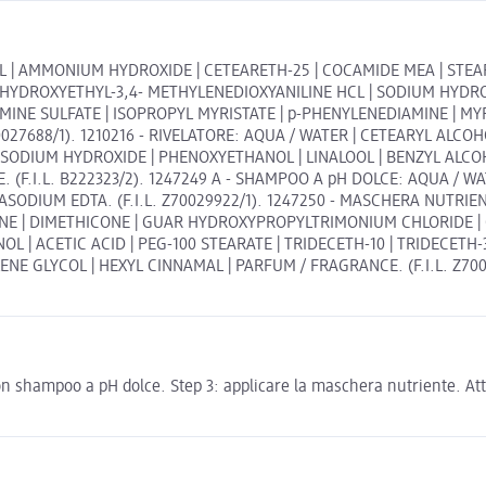
L | AMMONIUM HYDROXIDE | CETEARETH-25 | COCAMIDE MEA | STEAR
 | HYDROXYETHYL-3,4- METHYLENEDIOXYANILINE HCL | SODIUM HYD
NE SULFATE | ISOPROPYL MYRISTATE | p-PHENYLENEDIAMINE | MYRI
27688/1). 1210216 - RIVELATORE: AQUA / WATER | CETEARYL ALCOH
 SODIUM HYDROXIDE | PHENOXYETHANOL | LINALOOL | BENZYL ALCO
 (F.I.L. B222323/2). 1247249 A - SHAMPOO A pH DOLCE: AQUA / 
TRASODIUM EDTA. (F.I.L. Z70029922/1). 1247250 - MASCHERA NUTR
NE | DIMETHICONE | GUAR HYDROXYPROPYLTRIMONIUM CHLORIDE | 
 ACETIC ACID | PEG-100 STEARATE | TRIDECETH-10 | TRIDECETH-3 |
 GLYCOL | HEXYL CINNAMAL | PARFUM / FRAGRANCE. (F.I.L. Z7003668
con shampoo a pH dolce. Step 3: applicare la maschera nutriente. A