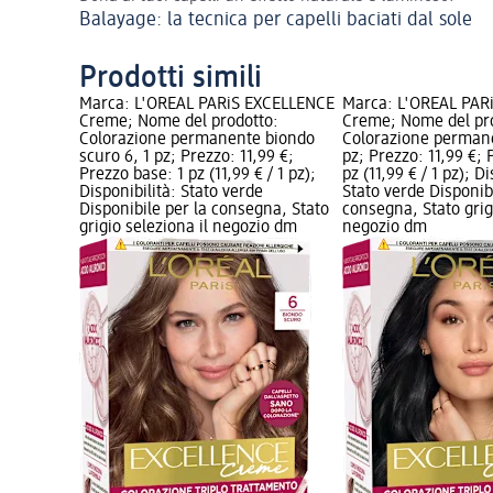
Balayage: la tecnica per capelli baciati dal sole
Prodotti simili
XCELLENCE
Marca: L'ORÉAL PARiS EXCELLENCE
Marca: L'ORÉAL PAR
to:
Creme; Nome del prodotto:
Creme; Nome del pr
castano 4,
Colorazione permanente biondo
Colorazione permane
zzo base: 1
scuro 6, 1 pz; Prezzo: 11,99 €;
pz; Prezzo: 11,99 €; 
ibilità:
Prezzo base: 1 pz (11,99 € / 1 pz);
pz (11,99 € / 1 pz); Di
er la
Disponibilità: Stato verde
Stato verde Disponibi
leziona il
Disponibile per la consegna, Stato
consegna, Stato grigi
grigio seleziona il negozio dm
negozio dm