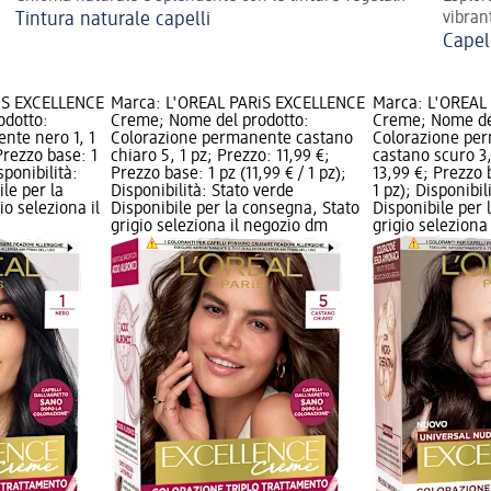
Tintura naturale capelli
vibran
Capel
iS EXCELLENCE
Marca: L'ORÉAL PARiS EXCELLENCE
Marca: L'ORÉAL
odotto:
Creme; Nome del prodotto:
Creme; Nome de
nte nero 1, 1
Colorazione permanente castano
Colorazione pe
Prezzo base: 1
chiaro 5, 1 pz; Prezzo: 11,99 €;
castano scuro 3,
sponibilità:
Prezzo base: 1 pz (11,99 € / 1 pz);
13,99 €; Prezzo b
le per la
Disponibilità: Stato verde
1 pz); Disponibil
o seleziona il
Disponibile per la consegna, Stato
Disponibile per 
grigio seleziona il negozio dm
grigio seleziona