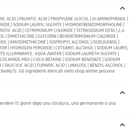
IC ACID | PALMITIC ACID | PROPYLENE GLYCOL | m-AMINOPHENOL |
ROXIDE | SODIUM LAURYL SULFATE | HYDROXYBENZOMORPHOLINE |
STIC ACID | CETRIMONIUM CHLORIDE | TETRASODIUM EDTA | 2,4-
OL | DIMETHICONE | GLYCERIN | BEHENTRIMONIUM CHLORIDE |
HOL | AMODIMETHICONE | ISOPROPYL ALCOHOL | ISOEUGENOL |
WATER | HYDROGEN PEROXIDE | CETEARYL ALCOHOL | SODIUM LAURYL
IENTE ILLUMINANTE: AQUA /WATER | SODIUM LAURETH SULFATE |
COCAMIDE MEA | COCO-BETAINE | SODIUM BENZOATE | SODIUM
 SALICYLIC ACID | FUMARIC ACID | LINALOOL | BENZYL ALCOHOL |
6/1). Gli ingredienti elencati nello shop online possono
ttendere 15 giorni dopo una stiratura, una permanente o una