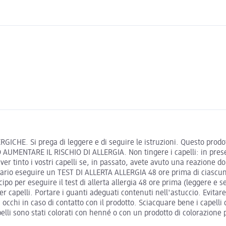
. Si prega di leggere e di seguire le istruzioni. Questo prodotto
ENTARE IL RISCHIO DI ALLERGIA. Non tingere i capelli: in presenza
 aver tinto i vostri capelli se, in passato, avete avuto una reazio
 eseguire un TEST DI ALLERTA ALLERGIA 48 ore prima di ciascuna c
ipo per eseguire il test di allerta allergia 48 ore prima (leggere e se
 capelli. Portare i guanti adeguati contenuti nell'astuccio. Evitare 
chi in caso di contatto con il prodotto. Sciacquare bene i capelli 
elli sono stati colorati con henné o con un prodotto di colorazione 