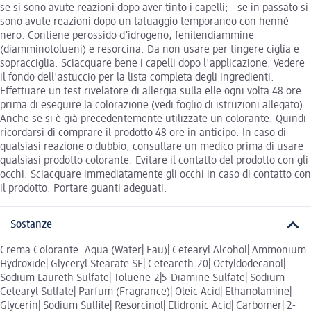
se si sono avute reazioni dopo aver tinto i capelli; - se in passato si
sono avute reazioni dopo un tatuaggio temporaneo con henné
nero. Contiene perossido d’idrogeno, fenilendiammine
(diamminotolueni) e resorcina. Da non usare per tingere ciglia e
sopracciglia. Sciacquare bene i capelli dopo l'applicazione. Vedere
il fondo dell'astuccio per la lista completa degli ingredienti.
Effettuare un test rivelatore di allergia sulla elle ogni volta 48 ore
prima di eseguire la colorazione (vedi foglio di istruzioni allegato).
Anche se si è già precedentemente utilizzate un colorante. Quindi
ricordarsi di comprare il prodotto 48 ore in anticipo. In caso di
qualsiasi reazione o dubbio, consultare un medico prima di usare
qualsiasi prodotto colorante. Evitare il contatto del prodotto con gli
occhi. Sciacquare immediatamente gli occhi in caso di contatto con
il prodotto. Portare guanti adeguati.
Sostanze
Crema Colorante: Aqua (Water| Eau)| Cetearyl Alcohol| Ammonium
Hydroxide| Glyceryl Stearate SE| Ceteareth-20| Octyldodecanol|
Sodium Laureth Sulfate| Toluene-2|5-Diamine Sulfate| Sodium
Cetearyl Sulfate| Parfum (Fragrance)| Oleic Acid| Ethanolamine|
Glycerin| Sodium Sulfite| Resorcinol| Etidronic Acid| Carbomer| 2-