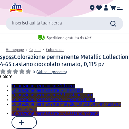
Inserisci qui la tua ricerca
Spedizione gratuita da 49 €
Homepage
Capelli
Colorazioni
syoss
Colorazione permanente Metallic Collection
4-65 castano cioccolato ramato, 0,115 pz
0
(
Valuta il prodotto
)
Colore
Colorazione permanente 1-1 nero
Colorazione permanente 1-4 nero blu
Colorazione permanente 3-1 castano scuro
Colorazione permanente 5-1 castano chiaro
Colorazione permanente Metallic Collection 3-89 castano
scuro ramato
Colorazione permanente 4-2 castano mogano