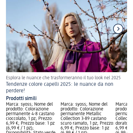
Esplora le nuance che trasformeranno il tuo look nel 2025
Esp
Tendenze colore capelli 2025: le nuance da non
vib
Ca
perdere!
Prodotti simili
Marca: syoss; Nome del
Marca: syoss; Nome del
Marca: s
prodotto: Colorazione
prodotto: Colorazione
prodotto
permanente 4-8 castano
permanente Metallic
permanen
cioccolato, 1 pz; Prezzo:
Collection 3-89 castano
Collecti
6,99 €; Prezzo base: 1 pz
scuro ramato, 1 pz; Prezzo:
dorato, 1
(6,99 € / 1 pz);
6,99 €; Prezzo base: 1 pz
6,99 €; P