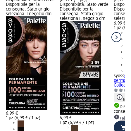
Disponibilità: Stato verde
(6,99 € / 1 pz);
(6,99 € / 
Disponibile per la
Disponibilità: Stato verde
Disponibi
consegna, Stato grigio
Disponibile per la
Disponibi
seleziona il negozio dm
consegna, Stato grigio
consegna
seleziona il negozio dm
selezion
6,99 €
1 pz (6,99
+1
syoss
Col
permanen
Collectio
Info
Dispon
consegn
6,99 €
1 pz (6,99 € / 1 pz)
6,99 €
selez
1 pz (6,99 € / 1 pz)