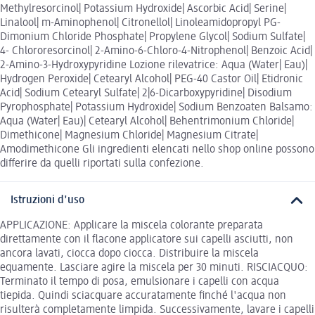
Methylresorcinol| Potassium Hydroxide| Ascorbic Acid| Serine|
Linalool| m-Aminophenol| Citronellol| Linoleamidopropyl PG-
Dimonium Chloride Phosphate| Propylene Glycol| Sodium Sulfate|
4- Chlororesorcinol| 2-Amino-6-Chloro-4-Nitrophenol| Benzoic Acid|
2-Amino-3-Hydroxypyridine Lozione rilevatrice: Aqua (Water| Eau)|
Hydrogen Peroxide| Cetearyl Alcohol| PEG-40 Castor Oil| Etidronic
Acid| Sodium Cetearyl Sulfate| 2|6-Dicarboxypyridine| Disodium
Pyrophosphate| Potassium Hydroxide| Sodium Benzoaten Balsamo:
Aqua (Water| Eau)| Cetearyl Alcohol| Behentrimonium Chloride|
Dimethicone| Magnesium Chloride| Magnesium Citrate|
Amodimethicone Gli ingredienti elencati nello shop online possono
differire da quelli riportati sulla confezione.
Istruzioni d'uso
APPLICAZIONE: Applicare la miscela colorante preparata
direttamente con il flacone applicatore sui capelli asciutti, non
ancora lavati, ciocca dopo ciocca. Distribuire la miscela
equamente. Lasciare agire la miscela per 30 minuti. RISCIACQUO:
Terminato il tempo di posa, emulsionare i capelli con acqua
tiepida. Quindi sciacquare accuratamente finché l'acqua non
risulterà completamente limpida. Successivamente, lavare i capelli