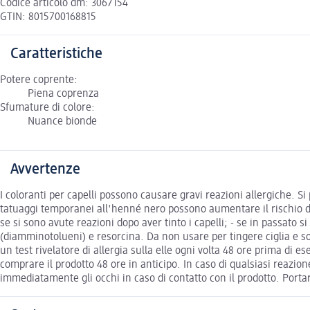
Codice articolo dm: 3067154
GTIN: 8015700168815
Caratteristiche
Potere coprente:
Piena coprenza
Sfumature di colore:
Nuance bionde
Avvertenze
I coloranti per capelli possono causare gravi reazioni allergiche. Si
tatuaggi temporanei all'henné nero possono aumentare il rischio di al
se si sono avute reazioni dopo aver tinto i capelli; - se in passa
(diamminotolueni) e resorcina. Da non usare per tingere ciglia e sopr
un test rivelatore di allergia sulla elle ogni volta 48 ore prima di e
comprare il prodotto 48 ore in anticipo. In caso di qualsiasi reazio
immediatamente gli occhi in caso di contatto con il prodotto. Porta