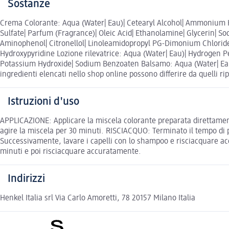
Sostanze
Crema Colorante: Aqua (Water| Eau)| Cetearyl Alcohol| Ammonium Hy
Sulfate| Parfum (Fragrance)| Oleic Acid| Ethanolamine| Glycerin| Sod
Aminophenol| Citronellol| Linoleamidopropyl PG-Dimonium Chloride 
Hydroxypyridine Lozione rilevatrice: Aqua (Water| Eau)| Hydrogen Pe
Potassium Hydroxide| Sodium Benzoaten Balsamo: Aqua (Water| Eau
ingredienti elencati nello shop online possono differire da quelli ri
Istruzioni d'uso
APPLICAZIONE: Applicare la miscela colorante preparata direttamente
agire la miscela per 30 minuti. RISCIACQUO: Terminato il tempo di
Successivamente, lavare i capelli con lo shampoo e risciacquare ac
minuti e poi risciacquare accuratamente.
Indirizzi
Henkel Italia srl Via Carlo Amoretti, 78 20157 Milano Italia