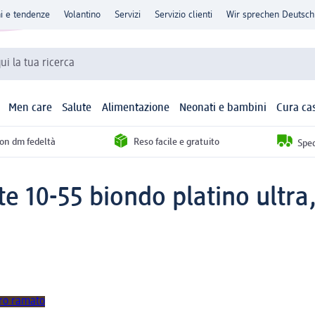
ni e tendenze
Volantino
Servizi
Servizio clienti
Wir sprechen Deutsch
qui la tua ricerca
Men care
Salute
Alimentazione
Neonati e bambini
Cura ca
con dm fedeltà
Reso facile e gratuito
Sped
 10-55 biondo platino ultra,
uro ramato