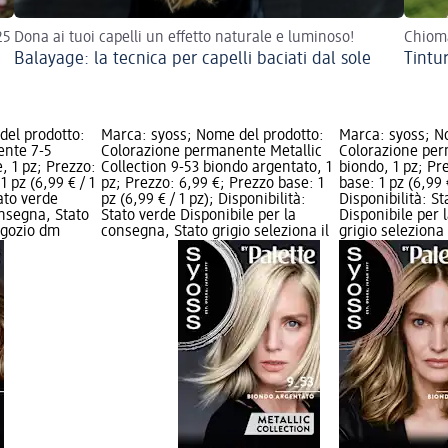
25
Dona ai tuoi capelli un effetto naturale e luminoso!
Chioma
Balayage: la tecnica per capelli baciati dal sole
Tintu
del prodotto:
Marca: syoss; Nome del prodotto:
Marca: syoss; N
ente 7-5
Colorazione permanente Metallic
Colorazione pe
, 1 pz; Prezzo:
Collection 9-53 biondo argentato, 1
biondo, 1 pz; Pr
1 pz (6,99 € / 1
pz; Prezzo: 6,99 €; Prezzo base: 1
base: 1 pz (6,99 €
tato verde
pz (6,99 € / 1 pz); Disponibilità:
Disponibilità: S
onsegna, Stato
Stato verde Disponibile per la
Disponibile per 
negozio dm
consegna, Stato grigio seleziona il
grigio seleziona