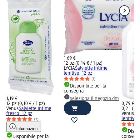
1,69 €
12 pz (0,14 € / 1 pz)
LYCIA
Salviette intime
lenitive, 12 pz
(1)
Disponibile per la
consegna
1,19 €
seleziona il negozio dm
12 pz (0,10 € / 1 pz)
0,79 €
Venus
Salviette intime
0,2 l (3,9
fresco, 12 pz
Venus
De
lenitivo,
(3)
Informazioni
Dispon
consegn
Disponibile per la