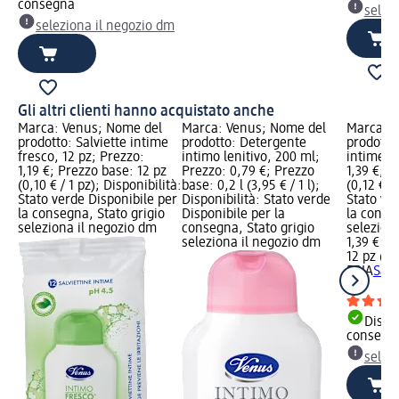
consegna
selez
seleziona il negozio dm
Gli altri clienti hanno acquistato anche
Marca: Venus; Nome del
Marca: Venus; Nome del
Marca: F
prodotto: Salviette intime
prodotto: Detergente
prodotto:
fresco, 12 pz; Prezzo:
intimo lenitivo, 200 ml;
intime, 1
1,19 €; Prezzo base: 12 pz
Prezzo: 0,79 €; Prezzo
1,39 €; P
(0,10 € / 1 pz); Disponibilità:
base: 0,2 l (3,95 € / 1 l);
(0,12 € /
Stato verde Disponibile per
Disponibilità: Stato verde
Stato ve
la consegna, Stato grigio
Disponibile per la
la conse
seleziona il negozio dm
consegna, Stato grigio
selezion
seleziona il negozio dm
1,39 €
12 pz (0,1
FRIA
Salv
pz
Dispon
consegn
selez