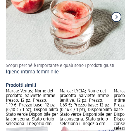
Scopri perché è importante e quali sono i prodotti giusti
Sc
Igiene intima femminile
Pe
Prodotti simili
Marca: Venus; Nome del
Marca: LYCIA; Nome del
Marca: V
prodotto: Salviette intime
prodotto: Salviette intime
prodotto
fresco, 12 pz; Prezzo:
lenitive, 12 pz; Prezzo:
intimo le
1,19 €; Prezzo base: 12 pz
1,69 €; Prezzo base: 12 pz
Prezzo: 
(0,10 € / 1 pz); Disponibilità:
(0,14 € / 1 pz); Disponibilità:
base: 0,2 
Stato verde Disponibile per
Stato verde Disponibile per
Disponibi
la consegna, Stato grigio
la consegna, Stato grigio
Disponibi
seleziona il negozio dm
seleziona il negozio dm
consegna
selezion