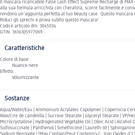
Il mascara ricaricabile False Lash Effect Supreme Recharge di MAX 
alla sua formula arricchita con cheratina, scorre facilmente e consen
rendono un'aggiunta perfetta al tuo beauty case. Questo mascara ri
Riduci gli sprechi e prova subito questo mascara!
Codice articolo dm: 3045034
GTIN: 3616305977069
Caratteristiche
Colore di base:
Nuance nere
Effetto:
Volumizzante
Sostanze
Aqua/Water/Eau | Ammonium Acrylates Copolymer | Copernicia Cerife
Wax/Cire de candelilla | Sucrose Stearate | Glyceryl Stearate | VP/H
Microcrystalline | Hydrogenated Vegetable Oil | Oleic Acid | Alcohol 
Sulfosuccinate | Panthenol | Simethicone | Laureth-30 | Sphinganin
Sodium Benzoate | [May Contain/Peut Contenir/+/-: Iron Oxides (CI 774