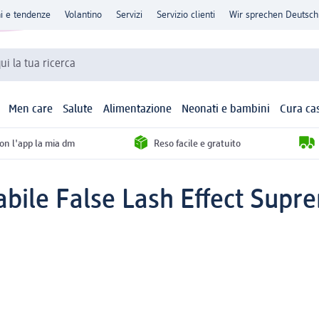
ni e tendenze
Volantino
Servizi
Servizio clienti
Wir sprechen Deutsch
qui la tua ricerca
Men care
Salute
Alimentazione
Neonati e bambini
Cura ca
con l'app la mia dm
Reso facile e gratuito
abile False Lash Effect Sup