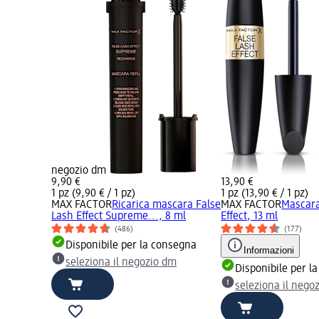
negozio dm
9,90 €
13,90 €
1 pz (9,90 € / 1 pz)
1 pz (13,90 € / 1 pz)
MAX FACTOR
Ricarica mascara False
MAX FACTOR
Mascara
Lash Effect Supreme..., 8 ml
Effect, 13 ml
(486)
(177)
Disponibile per la consegna
Informazioni
seleziona il negozio dm
Disponibile per l
seleziona il nego