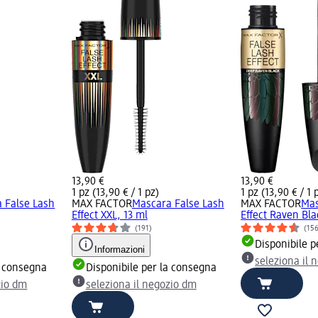
13,90 €
13,90 €
1 pz (13,90 € / 1 pz)
1 pz (13,90 € / 1 
 False Lash
MAX FACTOR
Mascara False Lash
MAX FACTOR
Mas
Effect XXL, 13 ml
Effect Raven Bla
(191)
(15
Disponibile p
Informazioni
seleziona il 
a consegna
Disponibile per la consegna
zio dm
seleziona il negozio dm