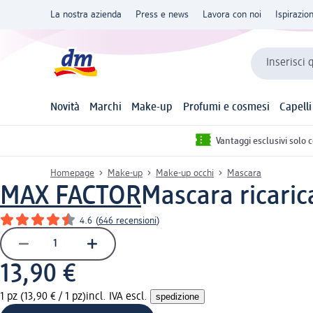
La nostra azienda
Press e news
Lavora con noi
Ispirazio
Inserisci 
Novità
Marchi
Make-up
Profumi e cosmesi
Capelli
Vantaggi esclusivi solo 
Homepage
Make-up
Make-up occhi
Mascara
MAX FACTOR
Mascara ricaric
4.6
(
646 recensioni
)
13,90 €
1 pz (13,90 € / 1 pz)
incl. IVA escl.
spedizione