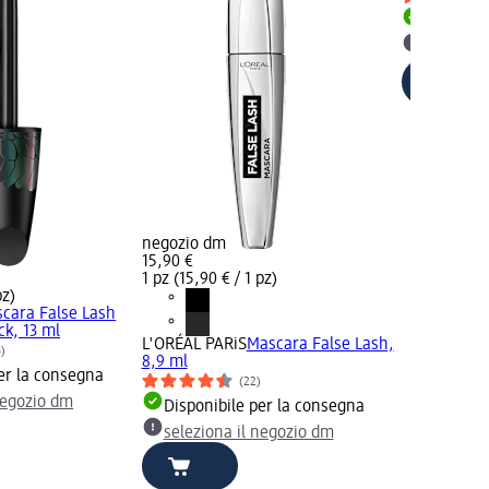
Disponib
selezion
negozio dm
15,90 €
1 pz (15,90 € / 1 pz)
pz)
cara False Lash
ck, 13 ml
L'ORÉAL PARiS
Mascara False Lash,
6)
8,9 ml
er la consegna
(22)
negozio dm
Disponibile per la consegna
seleziona il negozio dm