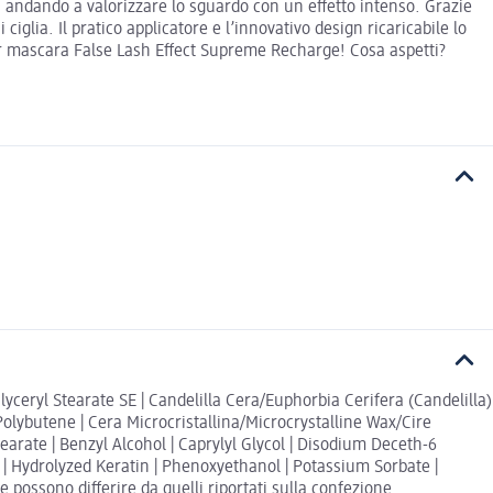
 andando a valorizzare lo sguardo con un effetto intenso. Grazie
glia. Il pratico applicatore e l’innovativo design ricaricabile lo
er mascara False Lash Effect Supreme Recharge! Cosa aspetti?
eryl Stearate SE | Candelilla Cera/Euphorbia Cerifera (Candelilla)
 Polybutene | Cera Microcristallina/Microcrystalline Wax/Cire
tearate | Benzyl Alcohol | Caprylyl Glycol | Disodium Deceth-6
| Hydrolyzed Keratin | Phenoxyethanol | Potassium Sorbate |
 possono differire da quelli riportati sulla confezione.