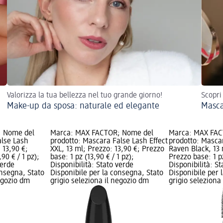
Valorizza la tua bellezza nel tuo grande giorno!
Scopri
Make-up da sposa: naturale ed elegante
Masca
; Nome del
Marca: MAX FACTOR; Nome del
Marca: MAX FAC
alse Lash
prodotto: Mascara False Lash Effect
prodotto: Mascar
: 13,90 €;
XXL, 13 ml; Prezzo: 13,90 €; Prezzo
Raven Black, 13 
90 € / 1 pz);
base: 1 pz (13,90 € / 1 pz);
Prezzo base: 1 pz
verde
Disponibilità: Stato verde
Disponibilità: S
onsegna, Stato
Disponibile per la consegna, Stato
Disponibile per 
negozio dm
grigio seleziona il negozio dm
grigio seleziona