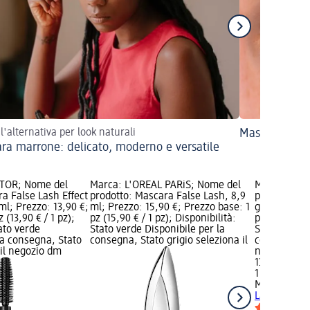
 l'alternativa per look naturali
Mascara wate
ra marrone: delicato, moderno e versatile
TOR; Nome del
Marca: L'ORÉAL PARiS; Nome del
Marca: MAX
a False Lash Effect
prodotto: Mascara False Lash, 8,9
prodotto: M
ml; Prezzo: 13,90 €;
ml; Prezzo: 15,90 €; Prezzo base: 1
g; Prezzo: 1
 (13,90 € / 1 pz);
pz (15,90 € / 1 pz); Disponibilità:
pz (13,90 € /
tato verde
Stato verde Disponibile per la
Stato verde 
la consegna, Stato
consegna, Stato grigio seleziona il
consegna, St
 il negozio dm
negozio dm
13,90 €
1 pz (13,90 €
MAX FACTO
Lashes, 8 g