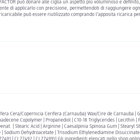
FACTOR può donare alle ciglia un aspetto più voluminoso e definito,
te di applicarlo con precisione, permettendoti di raggiungere ogni ci
caricabile può essere riutilizzato comprando l’apposita ricarica p
ra Cera/Copernicia Cerifera (Carnauba) Wax/Cire de Carnauba | Glyc
exadecene Copolymer | Propanediol | C10-18 Triglycerides | Lecithin |
Denat. | Stearic Acid | Arginine | Caesalpinia Spinosa Gum | Stearyl S
e | Sodium Dehydroacetate | Trisodium Ethylenediamine Disuccinate 
91 | CI 77492 | CI 77499)] Gli ingredienti elencati nello shop online