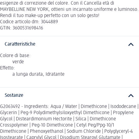
esigenze di correzione del colore. Con il Cancella età di
MAYBELLINE NEW YORK, ottieni un incarnato uniforme e luminoso.
Rendi il tuo make-up perfetto con un solo gesto!
Codice articolo dm: 3044889
GTIN: 3600531698416
Caratteristiche
Colore di base:
verde
Effetto:
a lunga durata, Idratante
Sostanze
G2063492 - Ingredients: Aqua / Water | Dimethicone | Isododecane |
Glycerin | Peg-9 Polydimethylsiloxyethyl Dimethicone | Propylene
Glycol | Disteardimonium Hectorite | Silica | Dimethicone
Crosspolymer | Peg-10 Dimethicone | Cetyl Peg/Ppg-10/1
Dimethicone | Phenoxyethanol | Sodium Chloride | Polyglyceryl-4
Isostearate | Caprylyl Glycol | Disodium Stearoyl Glutamate |