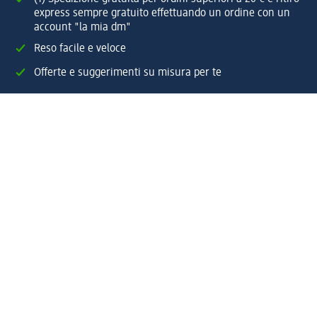
express sempre gratuito effettuando un ordine con un
account "la mia dm"
Reso facile e veloce
Offerte e suggerimenti su misura per te
Crea il tuo account "la mia dm"
Aiuto e contatti
Servizi
Servizio clienti
Spedizione e consegna
Reso e rimborso
L'azienda
La nostra azienda
Corporate Responsibility
Lavora con noi
Press e news
Espansione