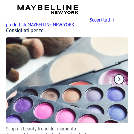
Scopri tutti i
prodotti di MAYBELLINE NEW YORK
Consigliati per te
Scopri il beauty trend del momento
Tor