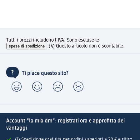
Tutti i prezzi includono l'IVA. Sono escluse le
spese di spedizione
.
(§) Questo articolo non è scontabile.
Ti piace questo sito?
Account "la mia dm": registrati ora e approfitta dei
vantaggi
(1) Spedizione gratuita per ordini superiori a 20 € e ritiro