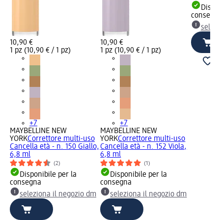
Dispon
consegn
selez
10,90 €
10,90 €
1 pz (10,90 € / 1 pz)
1 pz (10,90 € / 1 pz)
+7
+7
MAYBELLINE NEW
MAYBELLINE NEW
YORK
Correttore multi-uso
YORK
Correttore multi-uso
Cancella età - n. 150 Giallo,
Cancella età - n. 152 Viola,
6,8 ml
6,8 ml
(2)
(1)
Disponibile per la
Disponibile per la
consegna
consegna
seleziona il negozio dm
seleziona il negozio dm