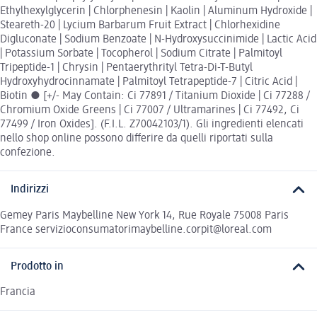
Ethylhexylglycerin | Chlorphenesin | Kaolin | Aluminum Hydroxide |
Steareth-20 | Lycium Barbarum Fruit Extract | Chlorhexidine
Digluconate | Sodium Benzoate | N-Hydroxysuccinimide | Lactic Acid
| Potassium Sorbate | Tocopherol | Sodium Citrate | Palmitoyl
Tripeptide-1 | Chrysin | Pentaerythrityl Tetra-Di-T-Butyl
Hydroxyhydrocinnamate | Palmitoyl Tetrapeptide-7 | Citric Acid |
Biotin ● [+/- May Contain: Ci 77891 / Titanium Dioxide | Ci 77288 /
Chromium Oxide Greens | Ci 77007 / Ultramarines | Ci 77492, Ci
77499 / Iron Oxides]. (F.I.L. Z70042103/1). Gli ingredienti elencati
nello shop online possono differire da quelli riportati sulla
confezione.
Indirizzi
Gemey Paris Maybelline New York 14, Rue Royale 75008 Paris
France servizioconsumatorimaybelline.corpit@loreal.com
Prodotto in
Francia