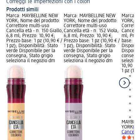
Correggi le imperfezioni con i colori
Ma
Prodotti simili
Marca: MAYBELLINE NEW
Marca: MAYBELLINE NEW
Marca: 
YORK; Nome del prodotto:
YORK; Nome del prodotto:
YORK; No
Correttore multi-uso
Correttore multi-uso
Corretto
Cancella età - n. 150 Giallo,
Cancella età - n. 152 Viola,
Cancella 
6,8 ml; Prezzo: 10,90 €;
6,8 ml; Prezzo: 10,90 €;
ml; Prez
Prezzo base: 1 pz (10,90 € /
Prezzo base: 1 pz (10,90 € /
base: 1 p
1 pz); Disponibilità: Stato
1 pz); Disponibilità: Stato
Disponibi
verde Disponibile per la
verde Disponibile per la
Disponibi
consegna, Stato grigio
consegna, Stato grigio
consegna
seleziona il negozio dm
seleziona il negozio dm
selezion
10,90 €
1 pz (10,9
+7
MAYBELL
YORK
Cor
Cancella 