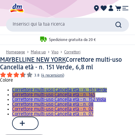
Inserisci qui la tua ricerca
Spedizione gratuita da 20 €
Homepage
Make-up
Viso
Correttori
MAYBELLINE NEW YORK
Correttore multi-uso
Cancella età - n. 151 Verde, 6,8 ml
3.8
(
4 recensioni
)
Colore
Correttore multi-uso Cancella età - n. 151 Verde
Correttore multi-uso Cancella età - n. 145
Correttore multi-uso Cancella età - n. 152 Viola
Correttore multi-uso Cancella età - n. 08
Correttore multi-uso Cancella età - n. 02
Correttore multi-uso Cancella età - n. 07