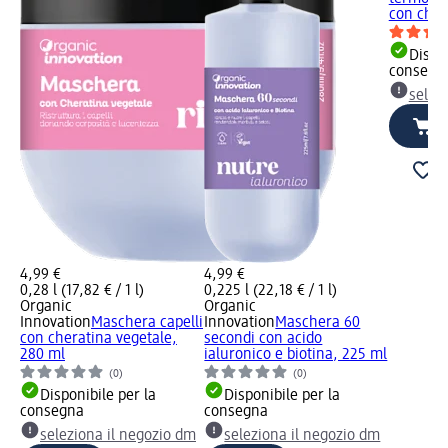
con cher
Dispon
consegn
selez
4,99 €
4,99 €
0,28 l (17,82 € / 1 l)
0,225 l (22,18 € / 1 l)
Organic
Organic
Innovation
Maschera capelli
Innovation
Maschera 60
con cheratina vegetale,
secondi con acido
280 ml
ialuronico e biotina, 225 ml
(0)
(0)
Disponibile per la
Disponibile per la
consegna
consegna
seleziona il negozio dm
seleziona il negozio dm