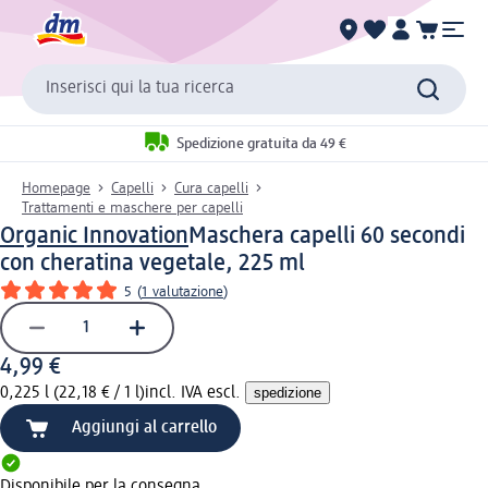
Inserisci qui la tua ricerca
Spedizione gratuita da 49 €
Homepage
Capelli
Cura capelli
Trattamenti e maschere per capelli
Organic Innovation
Maschera capelli 60 secondi
con cheratina vegetale, 225 ml
5
(
1 valutazione
)
4,99 €
0,225 l (22,18 € / 1 l)
incl. IVA escl.
spedizione
Aggiungi al carrello
Disponibile per la consegna