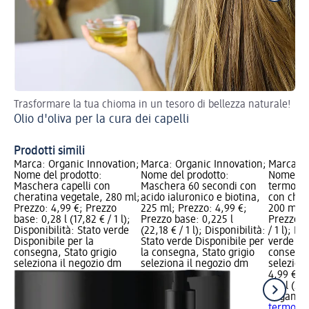
Trasformare la tua chioma in un tesoro di bellezza naturale!
Seg
Olio d'oliva per la cura dei capelli
Ca
Prodotti simili
Marca: Organic Innovation;
Marca: Organic Innovation;
Marca: O
Nome del prodotto:
Nome del prodotto:
Nome del
Maschera capelli con
Maschera 60 secondi con
termo at
cheratina vegetale, 280 ml;
acido ialuronico e biotina,
con cher
Prezzo: 4,99 €; Prezzo
225 ml; Prezzo: 4,99 €;
200 ml; 
base: 0,28 l (17,82 € / 1 l);
Prezzo base: 0,225 l
Prezzo ba
Disponibilità: Stato verde
(22,18 € / 1 l); Disponibilità:
/ 1 l); Di
Disponibile per la
Stato verde Disponibile per
verde Dis
consegna, Stato grigio
la consegna, Stato grigio
consegna
seleziona il negozio dm
seleziona il negozio dm
selezion
4,99 €
0,2 l (24,
Organic 
termo at