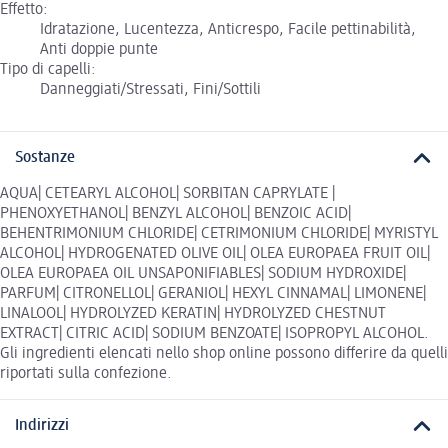
Effetto:
Idratazione, Lucentezza, Anticrespo, Facile pettinabilità,
Anti doppie punte
Tipo di capelli:
Danneggiati/Stressati, Fini/Sottili
Sostanze
AQUA| CETEARYL ALCOHOL| SORBITAN CAPRYLATE |
PHENOXYETHANOL| BENZYL ALCOHOL| BENZOIC ACID|
BEHENTRIMONIUM CHLORIDE| CETRIMONIUM CHLORIDE| MYRISTYL
ALCOHOL| HYDROGENATED OLIVE OIL| OLEA EUROPAEA FRUIT OIL|
OLEA EUROPAEA OIL UNSAPONIFIABLES| SODIUM HYDROXIDE|
PARFUM| CITRONELLOL| GERANIOL| HEXYL CINNAMAL| LIMONENE|
LINALOOL| HYDROLYZED KERATIN| HYDROLYZED CHESTNUT
EXTRACT| CITRIC ACID| SODIUM BENZOATE| ISOPROPYL ALCOHOL.
Gli ingredienti elencati nello shop online possono differire da quelli
riportati sulla confezione.
Indirizzi