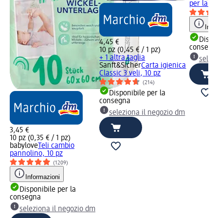
per la de
Info
Dispon
4,45 €
consegn
10 pz (0,45 € / 1 pz)
+ 1 altra taglia
selez
Sanft&Sicher
Carta igienica
Classic 3 veli, 10 pz
(214)
Disponibile per la
consegna
seleziona il negozio dm
3,45 €
10 pz (0,35 € / 1 pz)
babylove
Teli cambio
pannolino, 10 pz
(1209)
Informazioni
Disponibile per la
consegna
seleziona il negozio dm