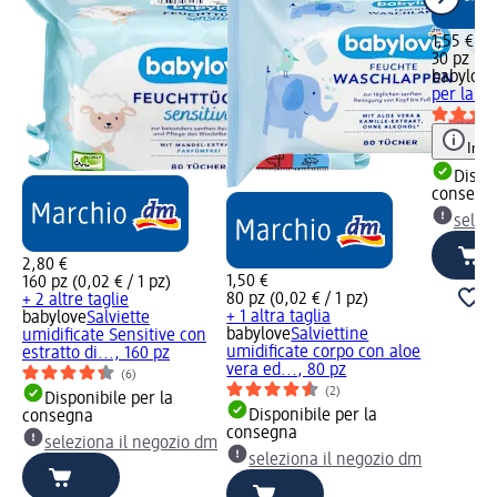
1,55 €
30 pz (0,
babylove
per la de
Info
Dispon
consegn
selez
2,80 €
1,50 €
160 pz (0,02 € / 1 pz)
80 pz (0,02 € / 1 pz)
+ 2 altre taglie
+ 1 altra taglia
babylove
Salviette
babylove
Salviettine
umidificate Sensitive con
umidificate corpo con aloe
estratto di..., 160 pz
vera ed..., 80 pz
(6)
(2)
Disponibile per la
Disponibile per la
consegna
consegna
seleziona il negozio dm
seleziona il negozio dm