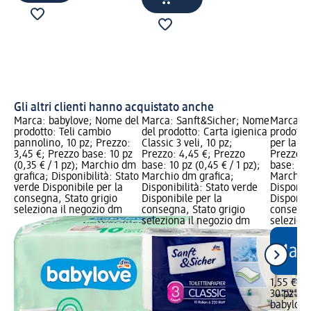
Gli altri clienti hanno acquistato anche
Marca: babylove; Nome del
Marca: Sanft&Sicher; Nome
Marca: b
prodotto: Teli cambio
del prodotto: Carta igienica
prodotto
pannolino, 10 pz; Prezzo:
Classic 3 veli, 10 pz;
per la de
3,45 €; Prezzo base: 10 pz
Prezzo: 4,45 €; Prezzo
Prezzo: 
(0,35 € / 1 pz); Marchio dm
base: 10 pz (0,45 € / 1 pz);
base: 30 
grafica; Disponibilità: Stato
Marchio dm grafica;
Marchio 
verde Disponibile per la
Disponibilità: Stato verde
Disponibi
consegna, Stato grigio
Disponibile per la
Disponibi
seleziona il negozio dm
consegna, Stato grigio
consegna
seleziona il negozio dm
selezion
1,55 €
30 pz (0,
babylove