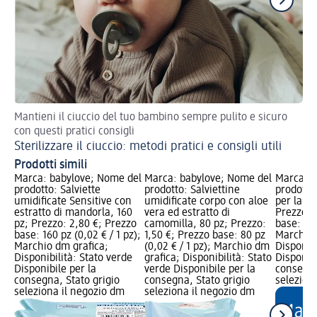
Mantieni il ciuccio del tuo bambino sempre pulito e sicuro
Sco
con questi pratici consigli
Qu
Sterilizzare il ciuccio: metodi pratici e consigli utili
Prodotti simili
Marca: babylove; Nome del
Marca: babylove; Nome del
Marca: b
prodotto: Salviette
prodotto: Salviettine
prodotto
umidificate Sensitive con
umidificate corpo con aloe
per la de
estratto di mandorla, 160
vera ed estratto di
Prezzo: 
pz; Prezzo: 2,80 €; Prezzo
camomilla, 80 pz; Prezzo:
base: 30 
base: 160 pz (0,02 € / 1 pz);
1,50 €; Prezzo base: 80 pz
Marchio 
Marchio dm grafica;
(0,02 € / 1 pz); Marchio dm
Disponibi
Disponibilità: Stato verde
grafica; Disponibilità: Stato
Disponibi
Disponibile per la
verde Disponibile per la
consegna
consegna, Stato grigio
consegna, Stato grigio
selezion
seleziona il negozio dm
seleziona il negozio dm