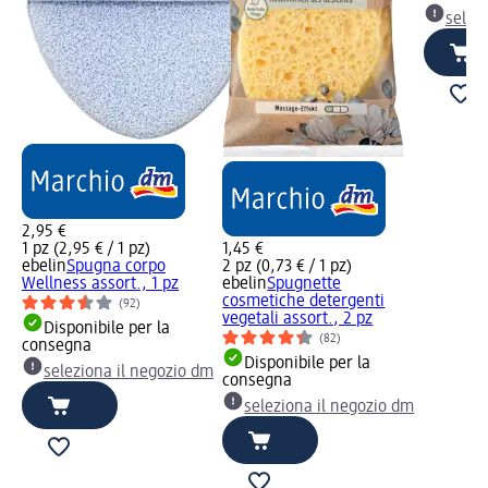
selez
2,95 €
1 pz (2,95 € / 1 pz)
1,45 €
ebelin
Spugna corpo
2 pz (0,73 € / 1 pz)
Wellness assort., 1 pz
ebelin
Spugnette
cosmetiche detergenti
(92)
vegetali assort., 2 pz
Disponibile per la
(82)
consegna
Disponibile per la
seleziona il negozio dm
consegna
seleziona il negozio dm