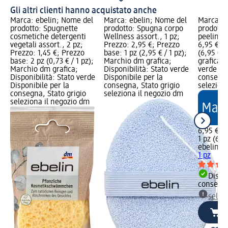
Gli altri clienti hanno acquistato anche
Marca: ebelin; Nome del
Marca: ebelin; Nome del
Marca: e
prodotto: Spugnette
prodotto: Spugna corpo
prodotto
cosmetiche detergenti
Wellness assort., 1 pz;
peeling, 
vegetali assort., 2 pz;
Prezzo: 2,95 €; Prezzo
6,95 €; P
Prezzo: 1,45 €; Prezzo
base: 1 pz (2,95 € / 1 pz);
(6,95 € /
base: 2 pz (0,73 € / 1 pz);
Marchio dm grafica;
grafica; 
Marchio dm grafica;
Disponibilità: Stato verde
verde Dis
Disponibilità: Stato verde
Disponibile per la
consegna
Disponibile per la
consegna, Stato grigio
selezion
consegna, Stato grigio
seleziona il negozio dm
seleziona il negozio dm
6,95 €
1 pz (6,95
ebelin
Sp
1 pz
Dispon
consegn
selez