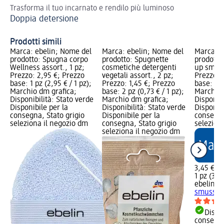
Trasforma il tuo incarnato e rendilo più luminoso
Rig
Doppia detersione
pe
Pe
Prodotti simili
Marca: ebelin; Nome del
Marca: ebelin; Nome del
Marca: e
prodotto: Spugna corpo
prodotto: Spugnette
prodotto
Wellness assort., 1 pz;
cosmetiche detergenti
up smuss
Prezzo: 2,95 €; Prezzo
vegetali assort., 2 pz;
Prezzo: 
base: 1 pz (2,95 € / 1 pz);
Prezzo: 1,45 €; Prezzo
base: 1 p
Marchio dm grafica;
base: 2 pz (0,73 € / 1 pz);
Marchio 
Disponibilità: Stato verde
Marchio dm grafica;
Disponibi
Disponibile per la
Disponibilità: Stato verde
Disponibi
consegna, Stato grigio
Disponibile per la
consegna
seleziona il negozio dm
consegna, Stato grigio
selezion
seleziona il negozio dm
3,45 €
1 pz (3,45
ebelin
Sp
smussata
Dispon
consegn