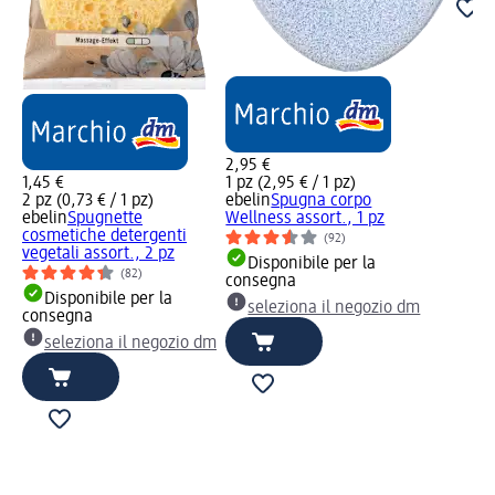
2,95 €
1,45 €
1 pz (2,95 € / 1 pz)
2 pz (0,73 € / 1 pz)
ebelin
Spugna corpo
ebelin
Spugnette
Wellness assort., 1 pz
cosmetiche detergenti
(92)
vegetali assort., 2 pz
Disponibile per la
(82)
consegna
Disponibile per la
seleziona il negozio dm
consegna
seleziona il negozio dm