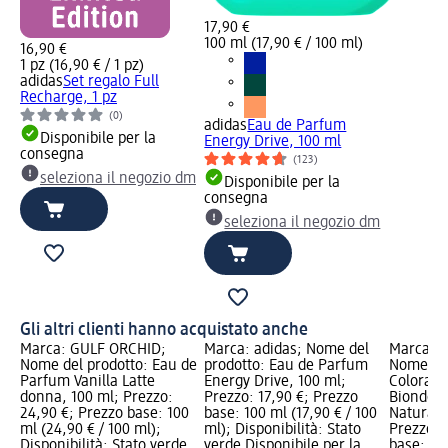
17,90 €
100 ml (17,90 € / 100 ml)
16,90 €
1 pz (16,90 € / 1 pz)
adidas
Set regalo Full
Recharge, 1 pz
(0)
adidas
Eau de Parfum
Disponibile per la
Energy Drive, 100 ml
consegna
(123)
seleziona il negozio dm
Disponibile per la
consegna
seleziona il negozio dm
Gli altri clienti hanno acquistato anche
Marca: GULF ORCHID;
Marca: adidas; Nome del
Marca: G
Nome del prodotto: Eau de
prodotto: Eau de Parfum
Nome del
Parfum Vanilla Latte
Energy Drive, 100 ml;
Coloraz
donna, 100 ml; Prezzo:
Prezzo: 17,90 €; Prezzo
Biondo C
24,90 €; Prezzo base: 100
base: 100 ml (17,90 € / 100
Naturale 
ml (24,90 € / 100 ml);
ml); Disponibilità: Stato
Prezzo: 
Disponibilità: Stato verde
verde Disponibile per la
base: 1 p