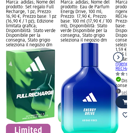
Marca: adidas; Nome del
Marca: adidas; Nome del
Marca: a
prodotto: Set regalo Full
prodotto: Eau de Parfum
prodotto
Recharge, 1 pz; Prezzo:
Energy Drive, 100 ml;
rigenera
16,90 €; Prezzo base: 1 pz
Prezzo: 17,90 €; Prezzo
RECHARG
(16,90 € / 1 pz); Edizione
base: 100 ml (17,90 € / 100
Prezzo: 
limitata grafica;
ml); Disponibilità: Stato
base: 0,25
Disponibilità: Stato verde
verde Disponibile per la
Disponibi
Disponibile per la
consegna, Stato grigio
Disponibi
consegna, Stato grigio
seleziona il negozio dm
consegna
seleziona il negozio dm
selezion
1,59 €
0,25 l (6,
adidas
Ge
rigenera
RECHARG
Dispon
consegn
selez