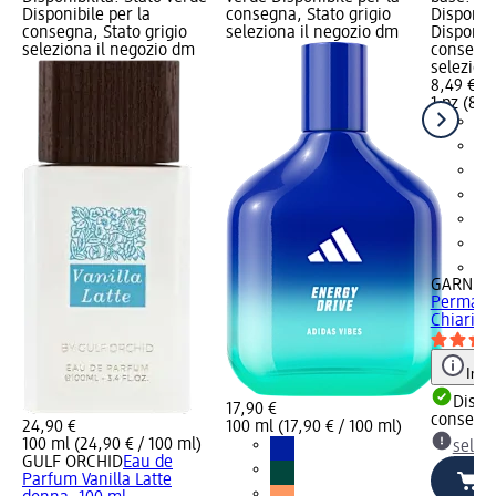
Disponibile per la
consegna, Stato grigio
Disponibi
consegna, Stato grigio
seleziona il negozio dm
Disponibi
seleziona il negozio dm
consegna
selezion
8,49 €
1 pz (8,49
+1
GARNIER 
Permane
Chiarissi
Info
Dispon
17,90 €
consegn
24,90 €
100 ml (17,90 € / 100 ml)
100 ml (24,90 € / 100 ml)
selez
GULF ORCHID
Eau de
Parfum Vanilla Latte