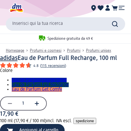
Inserisci qui la tua ricerca
Spedizione gratuita da 49 €
Homepage
Profumi e cosmesi
Profumi
Profumi unisex
adidas
Eau de Parfum Full Recharge, 100 ml
4.8
(
115 recensioni
)
Colore
Eau de Parfum Energy Drive
Eau de Parfum Full Recharge
Eau de Parfum Get Comfy
17,90 €
100 ml (17,90 € / 100 ml)
incl. IVA escl.
spedizione
Aggiungi al carrello