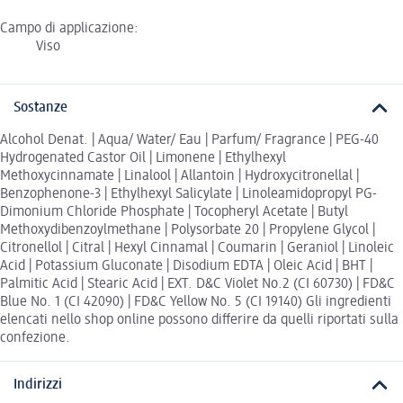
Campo di applicazione:
Viso
Sostanze
Alcohol Denat. | Aqua/ Water/ Eau | Parfum/ Fragrance | PEG-40
Hydrogenated Castor Oil | Limonene | Ethylhexyl
Methoxycinnamate | Linalool | Allantoin | Hydroxycitronellal |
Benzophenone-3 | Ethylhexyl Salicylate | Linoleamidopropyl PG-
Dimonium Chloride Phosphate | Tocopheryl Acetate | Butyl
Methoxydibenzoylmethane | Polysorbate 20 | Propylene Glycol |
Citronellol | Citral | Hexyl Cinnamal | Coumarin | Geraniol | Linoleic
Acid | Potassium Gluconate | Disodium EDTA | Oleic Acid | BHT |
Palmitic Acid | Stearic Acid | EXT. D&C Violet No.2 (CI 60730) | FD&C
Blue No. 1 (CI 42090) | FD&C Yellow No. 5 (CI 19140) Gli ingredienti
elencati nello shop online possono differire da quelli riportati sulla
confezione.
Indirizzi