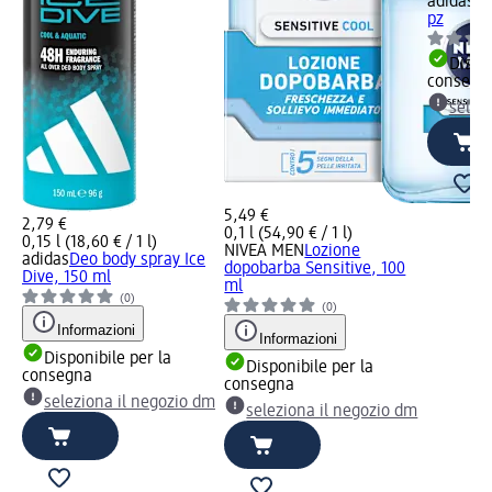
adidas
Se
pz
Dispon
consegn
selez
5,49 €
2,79 €
0,1 l (54,90 € / 1 l)
0,15 l (18,60 € / 1 l)
NIVEA MEN
Lozione
adidas
Deo body spray Ice
dopobarba Sensitive, 100
Dive, 150 ml
ml
(0)
(0)
Informazioni
Informazioni
Disponibile per la
Disponibile per la
consegna
consegna
seleziona il negozio dm
seleziona il negozio dm