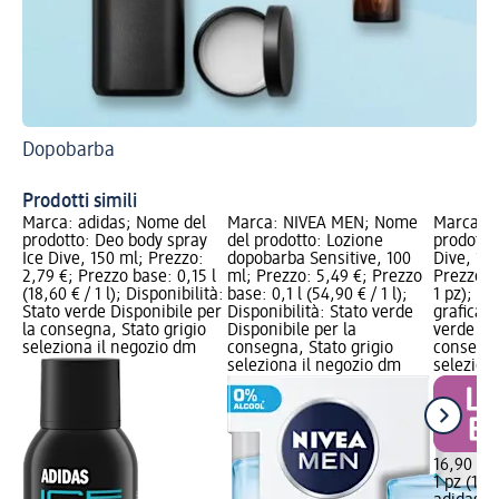
Dopobarba
Ra
Prodotti simili
Marca: adidas; Nome del
Marca: NIVEA MEN; Nome
Marca: a
prodotto: Deo body spray
del prodotto: Lozione
prodotto:
Ice Dive, 150 ml; Prezzo:
dopobarba Sensitive, 100
Dive, 1 p
2,79 €; Prezzo base: 0,15 l
ml; Prezzo: 5,49 €; Prezzo
Prezzo ba
(18,60 € / 1 l); Disponibilità:
base: 0,1 l (54,90 € / 1 l);
1 pz); Ed
Stato verde Disponibile per
Disponibilità: Stato verde
grafica; 
la consegna, Stato grigio
Disponibile per la
verde Dis
seleziona il negozio dm
consegna, Stato grigio
consegna
seleziona il negozio dm
selezion
16,90 €
1 pz (16,9