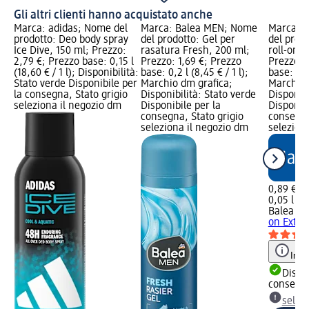
Gli altri clienti hanno acquistato anche
Marca: adidas; Nome del
Marca: Balea MEN; Nome
Marca: 
prodotto: Deo body spray
del prodotto: Gel per
del prod
Ice Dive, 150 ml; Prezzo:
rasatura Fresh, 200 ml;
roll-on E
2,79 €; Prezzo base: 0,15 l
Prezzo: 1,69 €; Prezzo
Prezzo: 
(18,60 € / 1 l); Disponibilità:
base: 0,2 l (8,45 € / 1 l);
base: 0,05
Stato verde Disponibile per
Marchio dm grafica;
Marchio 
la consegna, Stato grigio
Disponibilità: Stato verde
Disponibi
seleziona il negozio dm
Disponibile per la
Disponibi
consegna, Stato grigio
consegna
seleziona il negozio dm
selezion
0,89 €
0,05 l (17
Balea M
on Extra
Info
Dispon
consegn
selez