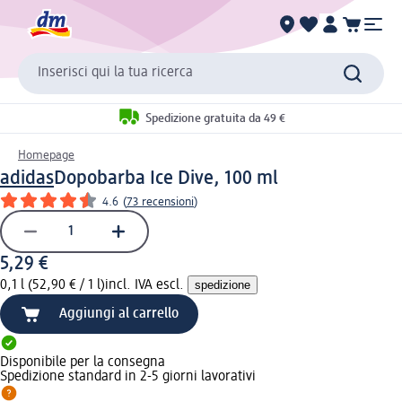
Inserisci qui la tua ricerca
Spedizione gratuita da 49 €
Homepage
adidas
Dopobarba Ice Dive, 100 ml
4.6
(
73 recensioni
)
5,29 €
0,1 l (52,90 € / 1 l)
incl. IVA escl.
spedizione
Aggiungi al carrello
Disponibile per la consegna
Spedizione standard in 2-5 giorni lavorativi