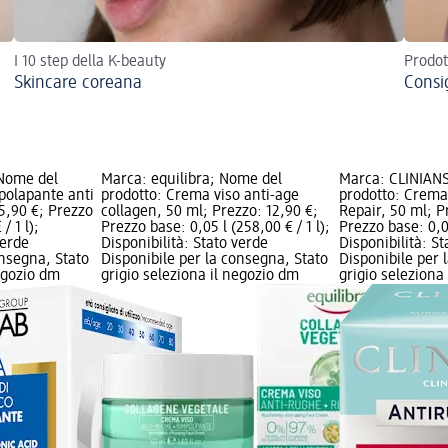
I 10 step della K-beauty
Prodot
Skincare coreana
Consig
Nome del
Marca: equilibra; Nome del
Marca: CLINIAN
polapante anti
prodotto: Crema viso anti-age
prodotto: Crema
15,90 €; Prezzo
collagen, 50 ml; Prezzo: 12,90 €;
Repair, 50 ml; P
/ 1 l);
Prezzo base: 0,05 l (258,00 € / 1 l);
Prezzo base: 0,05
verde
Disponibilità: Stato verde
Disponibilità: S
onsegna, Stato
Disponibile per la consegna, Stato
Disponibile per 
negozio dm
grigio seleziona il negozio dm
grigio seleziona