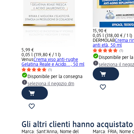
15,90 €
0,05 l (318,00 € / 1 l)
DERMOLAB
Crema ri
anti età, 50 ml
5,99 €
(1)
0,05 l (119,80 € / 1 l)
Disponibile per l
Venus
Crema viso anti-rughe
Gelatina Reale e Acido..., 50 ml
seleziona il nego
(1)
Disponibile per la consegna
seleziona il negozio dm
Gli altri clienti hanno acquistat
Marca: Sant'Anna; Nome del
Marca: FRIA; Nome d