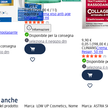
12,90 €
0,05 l (258,00 € / 1 l)
equilibra
Crema viso anti-age
collagen, 50 ml
(1)
Informazioni
mpolapante
Disponibile per la consegna
9,90 €
seleziona il negozio dm
0,05 l (198,00 € /
a consegna
CLINIANS
Crema 
Repair, 50 ml
zio dm
(1)
Disponibile p
seleziona il 
o anche
el prodotto:
Marca: LOW UP Cosmetics; Nome
Marca: ASTRA S