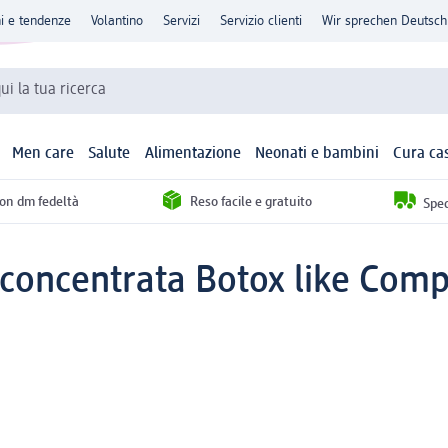
ni e tendenze
Volantino
Servizi
Servizio clienti
Wir sprechen Deutsch
qui la tua ricerca
Men care
Salute
Alimentazione
Neonati e bambini
Cura ca
con dm fedeltà
Reso facile e gratuito
Sped
 concentrata Botox like Comp