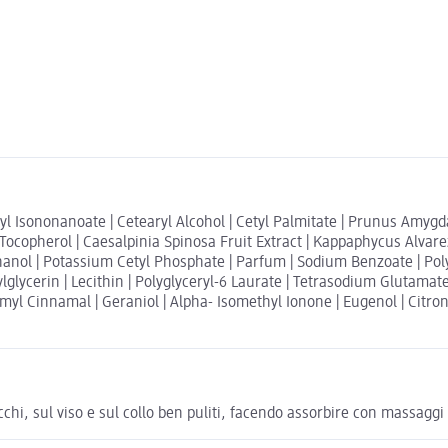
aryl Isononanoate | Cetearyl Alcohol | Cetyl Palmitate | Prunus Amyg
 Tocopherol | Caesalpinia Spinosa Fruit Extract | Kappaphycus Alvar
thanol | Potassium Cetyl Phosphate | Parfum | Sodium Benzoate | Po
lycerin | Lecithin | Polyglyceryl-6 Laurate | Tetrasodium Glutamate D
 Amyl Cinnamal | Geraniol | Alpha- Isomethyl Ionone | Eugenol | Citron
chi, sul viso e sul collo ben puliti, facendo assorbire con massaggi l