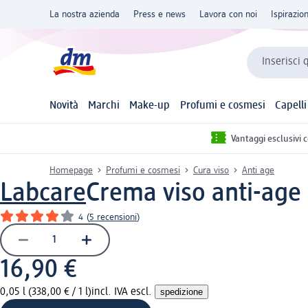
La nostra azienda
Press e news
Lavora con noi
Ispirazio
Inserisci 
Novità
Marchi
Make-up
Profumi e cosmesi
Capelli
Vantaggi esclusivi 
Homepage
Profumi e cosmesi
Cura viso
Anti age
Labcare
Crema viso anti-age
4
(
5 recensioni
)
16,90 €
0,05 l (338,00 € / 1 l)
incl. IVA escl.
spedizione