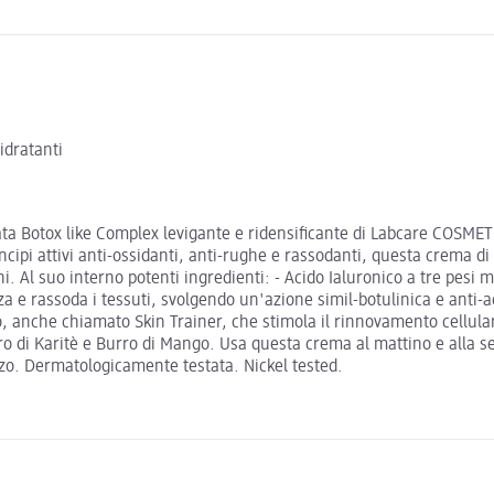
idratanti
ata Botox like Complex levigante e ridensificante di Labcare COSMET
rincipi attivi anti-ossidanti, anti-rughe e rassodanti, questa crema 
 Al suo interno potenti ingredienti: - Acido Ialuronico a tre pesi mo
za e rassoda i tessuti, svolgendo un'azione simil-botulinica e anti-ag
, anche chiamato Skin Trainer, che stimola il rinnovamento cellulare e
Burro di Karitè e Burro di Mango. Usa questa crema al mattino e alla
izzo. Dermatologicamente testata. Nickel tested.