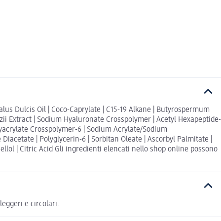
dalus Dulcis Oil | Coco-Caprylate | C15-19 Alkane | Butyrospermum
ezii Extract | Sodium Hyaluronate Crosspolymer | Acetyl Hexapeptide-
lyacrylate Crosspolymer-6 | Sodium Acrylate/Sodium
iacetate | Polyglycerin-6 | Sorbitan Oleate | Ascorbyl Palmitate |
ellol | Citric Acid Gli ingredienti elencati nello shop online possono
eggeri e circolari.