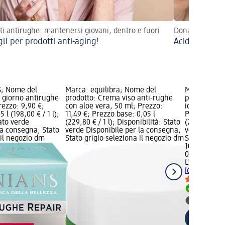
ti antirughe: mantenersi giovani, dentro e fuori
Dona alla tua pe
li per prodotti anti-aging!
Acido ialuroni
S; Nome del
Marca: equilibra; Nome del
Marca: L'E
 giorno antirughe
prodotto: Crema viso anti-rughe
prodotto: C
rezzo: 9,90 €;
con aloe vera, 50 ml; Prezzo:
idratante a
 l (198,00 € / 1 l);
11,49 €; Prezzo base: 0,05 l
Prezzo: 10,9
tato verde
(229,80 € / 1 l); Disponibilità: Stato
(218,00 € / 1
la consegna, Stato
verde Disponibile per la consegna,
verde Dispo
 il negozio dm
Stato grigio seleziona il negozio dm
Stato grigio
10,90 €
0,05 l (218,0
L'ERBORIST
idratante a
Disponib
selezion