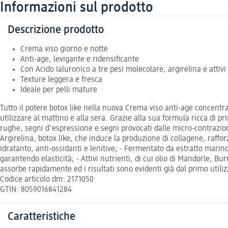
Informazioni sul prodotto
Descrizione prodotto
Crema viso giorno e notte
Anti-age, levigante e ridensificante
Con Acido Ialuronico a tre pesi molecolare, argirelina e attivi 
Texture leggera e fresca
Ideale per pelli mature
Tutto il potere botox like nella nuova Crema viso anti-age concentr
utilizzare al mattino e alla sera. Grazie alla sua formula ricca di p
rughe, segni d'espressione e segni provocati dalle micro-contrazioni.
Argirelina, botox like, che induce la produzione di collagene, raffor
idratanto, anti-ossidanti e lenitive; - Fermentato da estratto marino
garantendo elasticità; - Attivi nutrienti, di cui olio di Mandorle, 
assorbe rapidamente ed i risultati sono evidenti già dal primo util
Codice articolo dm: 2171050
GTIN: 8059016841284
Caratteristiche