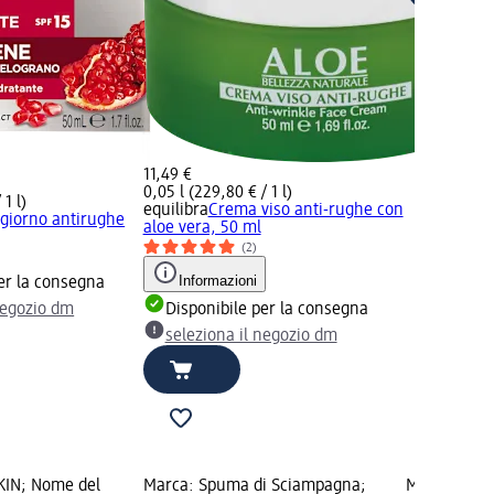
11,49 €
0,05 l (229,80 € / 1 l)
 1 l)
equilibra
Crema viso anti-rughe con
giorno antirughe
aloe vera, 50 ml
(2)
Informazioni
er la consegna
negozio dm
Disponibile per la consegna
seleziona il negozio dm
KIN; Nome del
Marca: Spuma di Sciampagna;
Marca: San