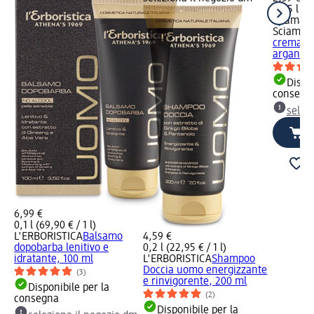
0,65 l (3,
Spuma d
Sciampa
crema nu
argan e.
Dispon
consegn
selez
6,99 €
0,1 l (69,90 € / 1 l)
L'ERBORISTICA
Balsamo
4,59 €
dopobarba lenitivo e
0,2 l (22,95 € / 1 l)
idratante, 100 ml
L'ERBORISTICA
Shampoo
Doccia uomo energizzante
(3)
e rinvigorente, 200 ml
Disponibile per la
(2)
consegna
Disponibile per la