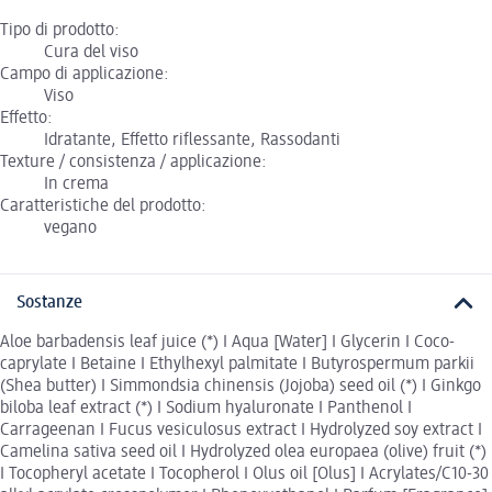
Tipo di prodotto:
Cura del viso
Campo di applicazione:
Viso
Effetto:
Idratante, Effetto riflessante, Rassodanti
Texture / consistenza / applicazione:
In crema
Caratteristiche del prodotto:
vegano
Sostanze
Aloe barbadensis leaf juice (*) I Aqua [Water] I Glycerin I Coco-
caprylate I Betaine I Ethylhexyl palmitate I Butyrospermum parkii
(Shea butter) I Simmondsia chinensis (Jojoba) seed oil (*) I Ginkgo
biloba leaf extract (*) I Sodium hyaluronate I Panthenol I
Carrageenan I Fucus vesiculosus extract I Hydrolyzed soy extract I
Camelina sativa seed oil I Hydrolyzed olea europaea (olive) fruit (*)
I Tocopheryl acetate I Tocopherol I Olus oil [Olus] I Acrylates/C10-30