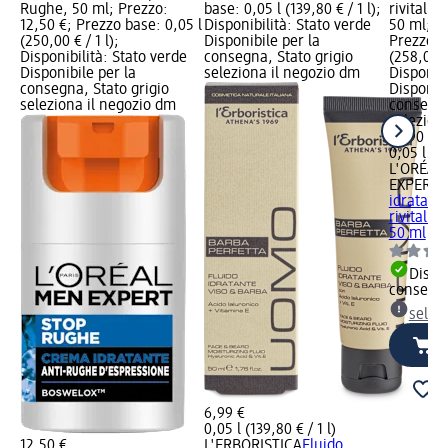
Rughe, 50 ml; Prezzo:
base: 0,05 l (139,80 € / 1 l);
rivitali
12,50 €; Prezzo base: 0,05 l
Disponibilità: Stato verde
50 ml; P
(250,00 € / 1 l);
Disponibile per la
Prezzo b
Disponibilità: Stato verde
consegna, Stato grigio
(258,00 € 
Disponibile per la
seleziona il negozio dm
Disponibi
consegna, Stato grigio
Disponibi
seleziona il negozio dm
consegna
selezion
12,90 €
0,05 l (25
L'ORÉAL
EXPERT
C
idratant
rivitali
50 ml
Dispon
consegn
selez
6,99 €
0,05 l (139,80 € / 1 l)
12,50 €
L'ERBORISTICA
Fluido