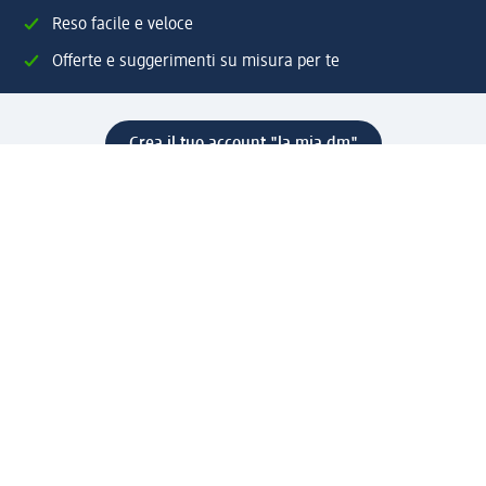
Reso facile e veloce
Offerte e suggerimenti su misura per te
Crea il tuo account "la mia dm"
Aiuto e contatti
Servizi
Servizio clienti
Spedizione e consegna
Reso e rimborso
L'azienda
La nostra azienda
Corporate Responsibility
Lavora con noi
Press e news
Espansione
Un mondo di prodotti