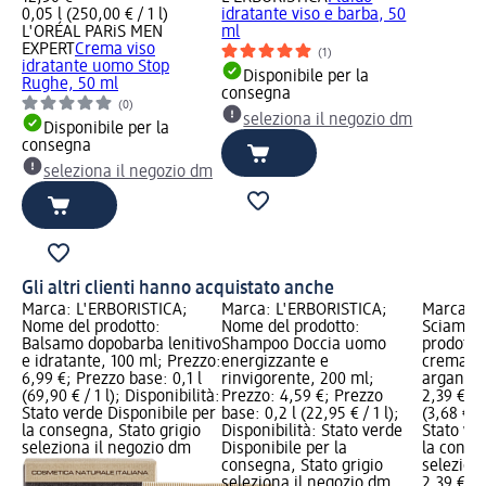
0,05 l (250,00 € / 1 l)
idratante viso e barba, 50
L'ORÉAL PARiS MEN
ml
EXPERT
Crema viso
(1)
idratante uomo Stop
Disponibile per la
Rughe, 50 ml
consegna
(0)
seleziona il negozio dm
Disponibile per la
consegna
seleziona il negozio dm
Gli altri clienti hanno acquistato anche
Marca: L'ERBORISTICA;
Marca: L'ERBORISTICA;
Marca: 
Nome del prodotto:
Nome del prodotto:
Sciampa
Balsamo dopobarba lenitivo
Shampoo Doccia uomo
prodotto
e idratante, 100 ml; Prezzo:
energizzante e
crema nu
6,99 €; Prezzo base: 0,1 l
rinvigorente, 200 ml;
argan e 
(69,90 € / 1 l); Disponibilità:
Prezzo: 4,59 €; Prezzo
2,39 €; P
Stato verde Disponibile per
base: 0,2 l (22,95 € / 1 l);
(3,68 € / 
la consegna, Stato grigio
Disponibilità: Stato verde
Stato ve
seleziona il negozio dm
Disponibile per la
la conse
consegna, Stato grigio
selezion
seleziona il negozio dm
2,39 €