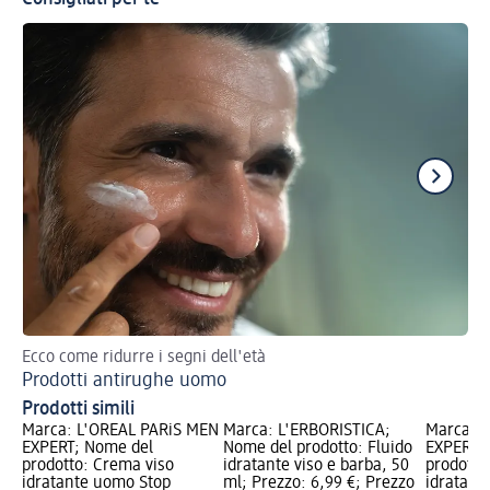
Ecco come ridurre i segni dell'età
Sc
Prodotti antirughe uomo
Sk
Prodotti simili
Marca: L'ORÉAL PARiS MEN
Marca: L'ERBORISTICA;
Marca: 
EXPERT; Nome del
Nome del prodotto: Fluido
EXPERT;
prodotto: Crema viso
idratante viso e barba, 50
prodotto
idratante uomo Stop
ml; Prezzo: 6,99 €; Prezzo
idratant