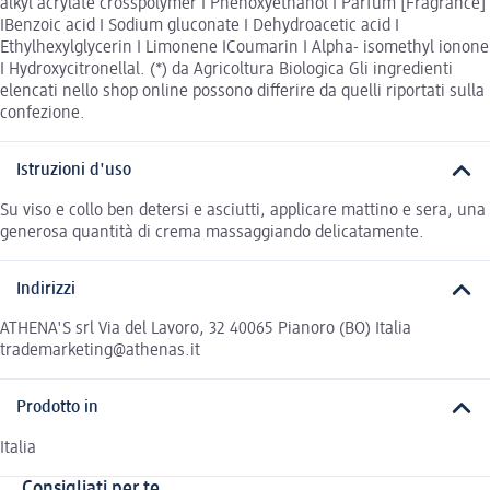
alkyl acrylate crosspolymer I Phenoxyethanol I Parfum [Fragrance]
IBenzoic acid I Sodium gluconate I Dehydroacetic acid I
Ethylhexylglycerin I Limonene ICoumarin I Alpha- isomethyl ionone
I Hydroxycitronellal. (*) da Agricoltura Biologica Gli ingredienti
elencati nello shop online possono differire da quelli riportati sulla
confezione.
Istruzioni d'uso
Su viso e collo ben detersi e asciutti, applicare mattino e sera, una
generosa quantità di crema massaggiando delicatamente.
Indirizzi
ATHENA'S srl Via del Lavoro, 32 40065 Pianoro (BO) Italia
trademarketing@athenas.it
Prodotto in
Italia
Consigliati per te