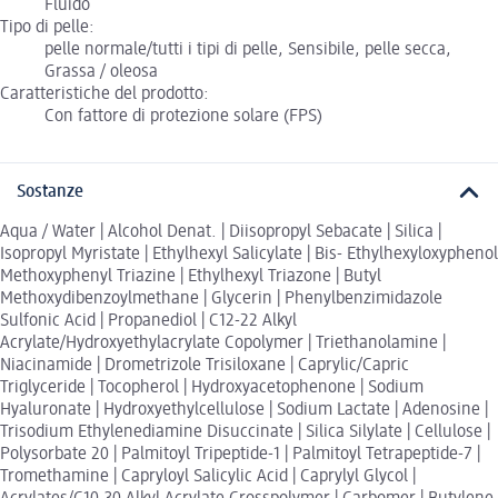
Fluido
Tipo di pelle:
pelle normale/tutti i tipi di pelle, Sensibile, pelle secca,
Grassa / oleosa
Caratteristiche del prodotto:
Con fattore di protezione solare (FPS)
Sostanze
Aqua / Water | Alcohol Denat. | Diisopropyl Sebacate | Silica |
Isopropyl Myristate | Ethylhexyl Salicylate | Bis- Ethylhexyloxyphenol
Methoxyphenyl Triazine | Ethylhexyl Triazone | Butyl
Methoxydibenzoylmethane | Glycerin | Phenylbenzimidazole
Sulfonic Acid | Propanediol | C12-22 Alkyl
Acrylate/Hydroxyethylacrylate Copolymer | Triethanolamine |
Niacinamide | Drometrizole Trisiloxane | Caprylic/Capric
Triglyceride | Tocopherol | Hydroxyacetophenone | Sodium
Hyaluronate | Hydroxyethylcellulose | Sodium Lactate | Adenosine |
Trisodium Ethylenediamine Disuccinate | Silica Silylate | Cellulose |
Polysorbate 20 | Palmitoyl Tripeptide-1 | Palmitoyl Tetrapeptide-7 |
Tromethamine | Capryloyl Salicylic Acid | Caprylyl Glycol |