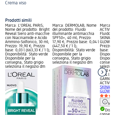
Crema viso
Ca
Ma
Prodotti simili
Marca: L'ORÉAL PARiS;
Marca: DERMOLAB; Nome
Marca: 
Nome del prodotto: Bright
del prodotto: Fluido
ACTIVE; 
Reveal Siero anti-macchie
illuminante antimacchia
Fluido a
con Niacinamide e Acido
SPF50+, 40 ml; Prezzo:
SKINACTI
Ammino-Solfonico, 30 ml;
17,90 €; Prezzo base: 0,04 l
GLOW SP
Prezzo: 19,90 €; Prezzo
(447,50 € / 1 l);
Prezzo: 
base: 0,03 l (663,33 € / 1 l);
Disponibilità: Stato verde
base: 0,0
Disponibilità: Stato verde
Disponibile per la
Disponibi
Disponibile per la
consegna, Stato grigio
Disponibi
consegna, Stato grigio
seleziona il negozio dm
consegna
seleziona il negozio dm
selezion
11,90 €
0,04 l (29
GARNIER
ACTIVE
F
SKINACTI
GLOW...,
Info
Dispon
consegn