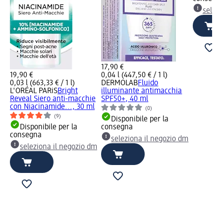
selez
17,90 €
19,90 €
0,04 l (447,50 € / 1 l)
0,03 l (663,33 € / 1 l)
DERMOLAB
Fluido
L'ORÉAL PARiS
Bright
illuminante antimacchia
Reveal Siero anti-macchie
SPF50+, 40 ml
con Niacinamide..., 30 ml
(0)
(9)
Disponibile per la
Disponibile per la
consegna
consegna
seleziona il negozio dm
seleziona il negozio dm