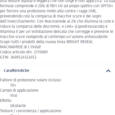
una texture liquida e leggera che non unge e non appiccica. La sua
formula comprende il 20% di filtri UV ad ampio spettro con SPF50+
per fornire una protezione molto alta contro i raggi UVB,
prevendendo così la comparsa di macchie scure e dei segni
dell'invecchiamento. Con Niacinamide al 2% che illumina la cute e
riduce la comparsa delle discromie, e LHA+ (Lipoidrossiacido) e
Vitamina E per un'esfoliazione delicata che corregge e previene le
macchie scure svolgendo al contempo un'azione antiossidante.
Scopri tutti i prodotti della nuova linea BRIGHT REVEAL
NIACINAMIDE di L'Oréal!
Codice articolo dm: 2170089
GTIN: 3600524122652
Caratteristiche
Fattore di protezione solare incluso:
50+
Campo di applicazione:
Viso
Effetto:
Idratante
Texture / consistenza / applicazione: