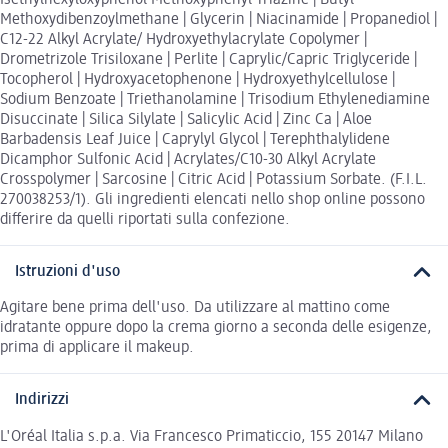
Methoxydibenzoylmethane | Glycerin | Niacinamide | Propanediol |
C12-22 Alkyl Acrylate/ Hydroxyethylacrylate Copolymer |
Drometrizole Trisiloxane | Perlite | Caprylic/Capric Triglyceride |
Tocopherol | Hydroxyacetophenone | Hydroxyethylcellulose |
Sodium Benzoate | Triethanolamine | Trisodium Ethylenediamine
Disuccinate | Silica Silylate | Salicylic Acid | Zinc Ca | Aloe
Barbadensis Leaf Juice | Caprylyl Glycol | Terephthalylidene
Dicamphor Sulfonic Acid | Acrylates/C10-30 Alkyl Acrylate
Crosspolymer | Sarcosine | Citric Acid | Potassium Sorbate. (F.I.L.
270038253/1). Gli ingredienti elencati nello shop online possono
differire da quelli riportati sulla confezione.
Istruzioni d'uso
Agitare bene prima dell'uso. Da utilizzare al mattino come
idratante oppure dopo la crema giorno a seconda delle esigenze,
prima di applicare il makeup.
Indirizzi
L'Oréal Italia s.p.a. Via Francesco Primaticcio, 155 20147 Milano