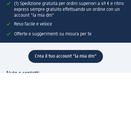
(1) Spedizione gratuita per ordini superiori a 49 € e ritiro
express sempre gratuito effettuando un ordine con un
account "la mia dm"
Reso facile e veloce
Offerte e suggerimenti su misura per te
Crea il tuo account "la mia dm"
Aiuto e contatti
Servizi
Servizio clienti
Spedizione e consegna
Reso e rimborso
L'azienda
La nostra azienda
Corporate Responsibility
Lavora con noi
Press e news
Espansione