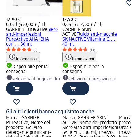
12,90 €
12,50 €
0,03 l (430,00 € / 1 l)
0,04 l (312,50 € / 1 l)
GARNIER PureActive
Siero
GARNIER SKIN
anti-imperfezioni
ACTIVE
Fluido anti-macchie
PureActive AHA+BHA
SKINACTIVE Vitamina C...,
con..., 30 ml
40 ml
(6)
(13)
Informazioni
Informazioni
Disponibile per la
Disponibile per la
consegna
consegna
seleziona il negozio dm
seleziona il negozio dm
Gli altri clienti hanno acquistato anche
Marca: GARNIER
Marca: GARNIER SKIN
Marca: M
PureActive; Nome del
ACTIVE; Nome del prodotto:
prodotto
prodotto: Gel viso
Siero viso anti-imperfezioni
Urea Cic
detergente purificante
SALICYLIC, 30 ml; Prezzo:
Prezzo: 