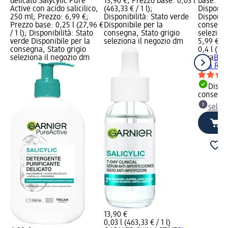
delicato Salycylic Pure
13,90 €; Prezzo base: 0,03 l
base: 0,4 
Active con acido salicilico,
(463,33 € / 1 l);
Disponibi
250 ml; Prezzo: 6,99 €;
Disponibilità: Stato verde
Disponibi
Prezzo base: 0,25 l (27,96 €
Disponibile per la
consegna
/ 1 l); Disponibilità: Stato
consegna, Stato grigio
selezion
verde Disponibile per la
seleziona il negozio dm
5,99 €
consegna, Stato grigio
0,4 l (14,
seleziona il negozio dm
Mixa
Bal
Cica Rep
Dispon
consegn
selez
13,90 €
0,03 l (463,33 € / 1 l)