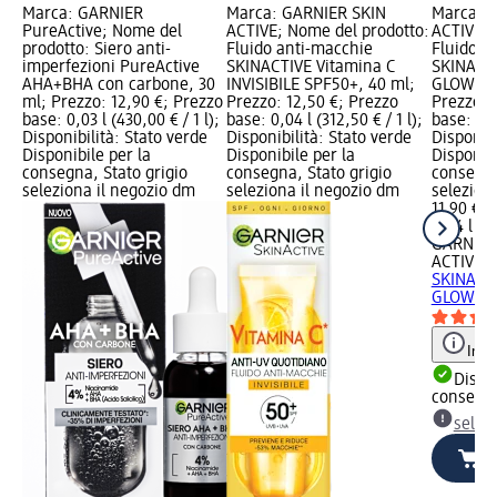
Marca: GARNIER
Marca: GARNIER SKIN
Marca: 
PureActive; Nome del
ACTIVE; Nome del prodotto:
ACTIVE; 
prodotto: Siero anti-
Fluido anti-macchie
Fluido a
imperfezioni PureActive
SKINACTIVE Vitamina C
SKINACTI
AHA+BHA con carbone, 30
INVISIBILE SPF50+, 40 ml;
GLOW SP
ml; Prezzo: 12,90 €; Prezzo
Prezzo: 12,50 €; Prezzo
Prezzo: 
base: 0,03 l (430,00 € / 1 l);
base: 0,04 l (312,50 € / 1 l);
base: 0,0
Disponibilità: Stato verde
Disponibilità: Stato verde
Disponibi
Disponibile per la
Disponibile per la
Disponibi
consegna, Stato grigio
consegna, Stato grigio
consegna
seleziona il negozio dm
seleziona il negozio dm
selezion
11,90 €
0,04 l (29
GARNIER
ACTIVE
F
SKINACTI
GLOW...,
Info
Dispon
consegn
selez