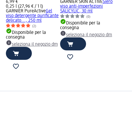
6,99 €
GARNIER SKIN ACTIVE
Siero
0,25 l (27,96 € / 1 l)
viso anti-imperfezioni
GARNIER PureActive
Gel
SALICYLIC, 30 ml
viso detergente purificante
(0)
delicato..., 250 ml
Disponibile per la
(2)
consegna
Disponibile per la
seleziona il negozio dm
consegna
seleziona il negozio dm