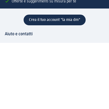
Offerte e suggerimenti su misura per te
Crea il tuo account "la mia dm"
Aiuto e contatti
Servizi
Servizio clienti
Spedizione e consegna
Reso e rimborso
L'azienda
La nostra azienda
Corporate Responsibility
Lavora con noi
Press e news
Espansione
Un mondo di prodotti
Il mondo dm