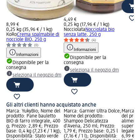
4,49 €
8,99 €
0,25 kg (17,96 € / 1 kg)
0,25 kg (35,96 € / 1 kg)
Nocciolata
Nocciolata bio
KoRo
Crema spalmabile di
senza latte, 250 g
nocciole BIO, 250 g
(4)
(0)
Informazioni
Informazioni
Disponibile per la
Disponibile per la
consegna
consegna
seleziona il negozio dm
seleziona il negozio dm
Gli altri clienti hanno acquistato anche
Marca: YukyBio; Nome del
Marca: Garnier Ultra Dolce;
Marca: 
prodotto: Pane bauletto
Nome del prodotto:
del prodo
BIO di farro integrale, 400
Shampoo Delicatezza
alimenta
g; Prezzo: 2,89 €; Prezzo
d'Avena, 250 ml; Prezzo:
superfoo
base: 0,4 kg (7,23 € / 1 kg);
1,79 €; Prezzo base: 0,25 l
legale: I
Disponibilità: Stato verde
(7,16 € / 1 l); Disponibilità:
6,99 €; 