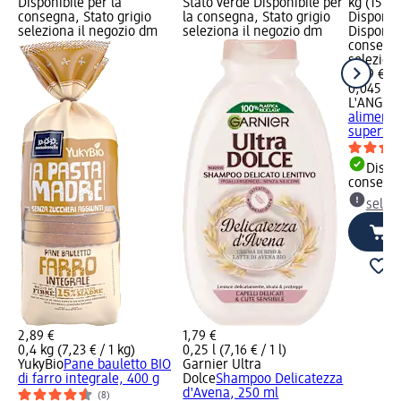
Disponibile per la
Stato verde Disponibile per
kg (155,3
consegna, Stato grigio
la consegna, Stato grigio
Disponibi
seleziona il negozio dm
seleziona il negozio dm
Disponibi
consegna
selezion
6,99 €
0,045 kg 
L'ANGEL
alimenta
superfoo
Dispon
consegn
selez
2,89 €
1,79 €
0,4 kg (7,23 € / 1 kg)
0,25 l (7,16 € / 1 l)
YukyBio
Pane bauletto BIO
Garnier Ultra
di farro integrale, 400 g
Dolce
Shampoo Delicatezza
d'Avena, 250 ml
(8)