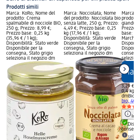
Prodotti simili
Marca: KoRo; Nome del
Marca: Nocciolata; Nome
Marca: 
prodotto: Crema
del prodotto: Nocciolata bio
prodotto
spalmabile di nocciole BIO,
senza latte, 250 g; Prezzo:
gianduia
250 g; Prezzo: 8,99 €;
4,49 €; Prezzo base: 0,25
Prezzo: 
Prezzo base: 0,25 kg
kg (17,96 € / 1 kg);
base: 0,4
(35,96 € / 1 kg);
Disponibilità: Stato verde
Marchio 
Disponibilità: Stato verde
Disponibile per la
Disponibi
Disponibile per la
consegna, Stato grigio
Disponibi
consegna, Stato grigio
seleziona il negozio dm
consegna
seleziona il negozio dm
selezion
3,29 €
0,4 kg (8
dmBio
Cr
bio, 400 
Info
Dispon
consegn
selez