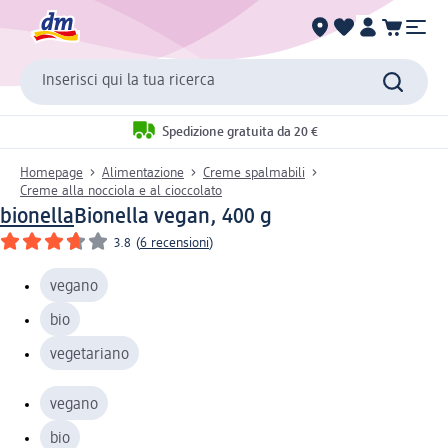
Inserisci qui la tua ricerca
Spedizione gratuita da 20 €
Homepage
Alimentazione
Creme spalmabili
Creme alla nocciola e al cioccolato
bionella
Bionella vegan, 400 g
3.8
(
6 recensioni
)
vegano
bio
vegetariano
vegano
bio