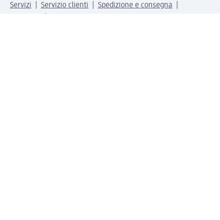
Servizi
Servizio clienti
Spedizione e consegna
Reso e rimborso
L'azienda
La nostra azienda
Corporate Responsibility
Lavora con noi
Press e news
Espansione
Un mondo di prodotti
Il mondo dm
Punti vendita
Il nostro Journal
Vivere consapevoli con dm
Sigilli e certificazioni