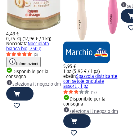
selez
4,49 €
0,25 kg (17,96 € / 1 kg)
Nocciolata
Nocciolata
bianca bio, 250 g
(2)
Informazioni
5,95 €
1 pz (5,95 € / 1 pz)
Disponibile per la
ebelin
Spazzola districante
consegna
con setole ondulate
seleziona il negozio dm
assort., 1 pz
(12)
Disponibile per la
consegna
seleziona il negozio dm