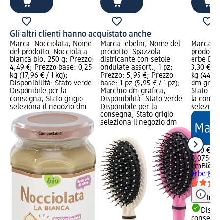
Gli altri clienti hanno acquistato anche
Marca: Nocciolata; Nome
Marca: ebelin; Nome del
Marca: 
del prodotto: Nocciolata
prodotto: Spazzola
prodotto:
bianca bio, 250 g; Prezzo:
districante con setole
erbe BIO
4,49 €; Prezzo base: 0,25
ondulate assort., 1 pz;
3,30 €; 
kg (17,96 € / 1 kg);
Prezzo: 5,95 €; Prezzo
kg (44,00
Disponibilità: Stato verde
base: 1 pz (5,95 € / 1 pz);
dm grafic
Disponibile per la
Marchio dm grafica;
Stato ve
consegna, Stato grigio
Disponibilità: Stato verde
la conse
seleziona il negozio dm
Disponibile per la
selezion
consegna, Stato grigio
seleziona il negozio dm
3,30 €
0,075 kg 
dmBio
In
erbe BIO
Info
Dispon
consegn