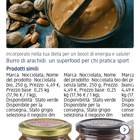
Incorporalo nella tua dieta per un boost di energia e salute!
Cr
Burro di arachidi: un superfood per chi pratica sport
Prodotti simili
Marca: Nocciolata; Nome
Marca: Nocciolata; Nome
Marca: N
del prodotto: Nocciolata
del prodotto: Nocciolata bio
del prodo
bio, 250 g; Prezzo: 4,49 €;
senza latte, 250 g; Prezzo:
bianca b
Prezzo base: 0,25 kg
4,49 €; Prezzo base: 0,25
4,49 €; 
(17,96 € / 1 kg);
kg (17,96 € / 1 kg);
kg (17,96 
Disponibilità: Stato verde
Disponibilità: Stato verde
Disponibi
Disponibile per la
Disponibile per la
Disponibi
consegna, Stato grigio
consegna, Stato grigio
consegna
seleziona il negozio dm
seleziona il negozio dm
selezion