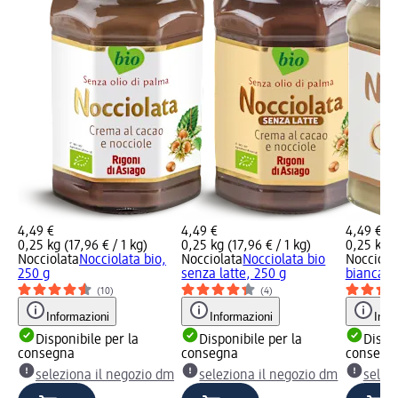
4,49 €
4,49 €
4,49 €
0,25 kg (17,96 € / 1 kg)
0,25 kg (17,96 € / 1 kg)
0,25 kg (
Nocciolata
Nocciolata bio,
Nocciolata
Nocciolata bio
Nocciola
250 g
senza latte, 250 g
bianca b
(10)
(4)
Informazioni
Informazioni
Info
Disponibile per la
Disponibile per la
Dispon
consegna
consegna
consegn
seleziona il negozio dm
seleziona il negozio dm
selez