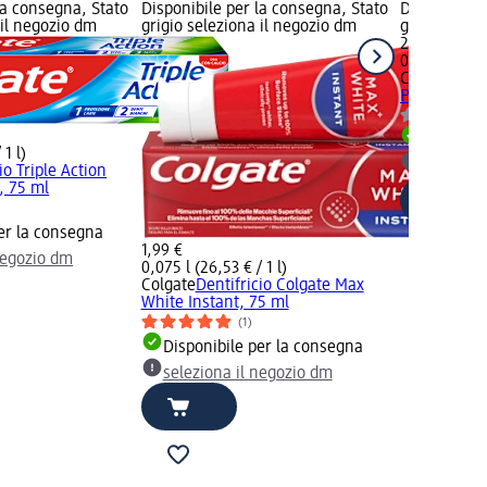
la consegna, Stato
Disponibile per la consegna, Stato
Disponibile
 il negozio dm
grigio seleziona il negozio dm
grigio selez
2,49 €
0,075 l (33,2
Colgate
Dent
Protection,
Disponib
 1 l)
selezion
io Triple Action
, 75 ml
er la consegna
1,99 €
negozio dm
0,075 l (26,53 € / 1 l)
Colgate
Dentifricio Colgate Max
White Instant, 75 ml
(1)
Disponibile per la consegna
seleziona il negozio dm