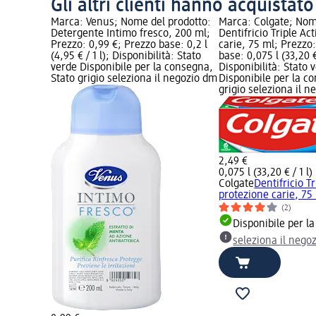
Gli altri clienti hanno acquistat
Marca: Venus; Nome del prodotto:
Marca: Colgate; Nom
Detergente Intimo fresco, 200 ml;
Dentifricio Triple Ac
Prezzo: 0,99 €; Prezzo base: 0,2 l
carie, 75 ml; Prezzo
(4,95 € / 1 l); Disponibilità: Stato
base: 0,075 l (33,20 € 
verde Disponibile per la consegna,
Disponibilità: Stato 
Stato grigio seleziona il negozio dm
Disponibile per la c
grigio seleziona il 
2,49 €
0,075 l (33,20 € / 1 l)
Colgate
Dentifricio T
protezione carie, 75
(2)
Disponibile per l
seleziona il nego