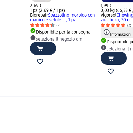
2,69 €
1,99 €
1 pz (2,69 € / 1 pz)
0,03 kg (66,33 € 
Biorepair
Spazzolino morbido con
Vigorsol
Chewing
manico e setole..., 1 pz
zucchero, 30 g
(7)
(2)
Disponibile per la consegna
Informazioni
seleziona il negozio dm
Disponibile p
seleziona il 