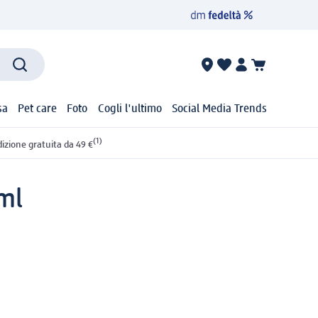
sa
Pet care
Foto
Cogli l'ultimo
Social Media Trends
(1)
izione gratuita da 49 €
ml