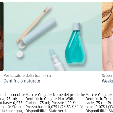
Per la salute della tua bocca
Scopri
Dentifricio naturale
Weeke
e del prodotto:
Marca: Colgate; Nome del prodotto:
Marca: Colgate;
oda, 75 ml;
Dentifricio Colgate Max White
Dentifricio Trip
o base: 0,075 l
Carbon, 75 ml; Prezzo: 1,99 €;
carie, 75 ml; Pr
ibilità: Stato
Prezzo base: 0,075 l (26,53 € / 1 l);
base: 0,075 l (33,
r la consegna,
Disponibilità: Stato verde
Disponibilità: S