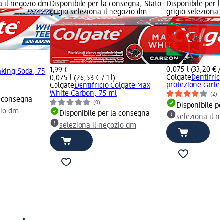
na il negozio dm
Disponibile per la consegna, Stato
Disponibile per 
grigio seleziona il negozio dm
grigio seleziona
2,49 €
0,075 l (33,20 € /
1,99 €
aking Soda, 75
Colgate
Dentifric
0,075 l (26,53 € / 1 l)
protezione carie
Colgate
Dentifricio Colgate Max
White Carbon, 75 ml
(2)
a consegna
(0)
Disponibile p
zio dm
Disponibile per la consegna
seleziona il 
seleziona il negozio dm