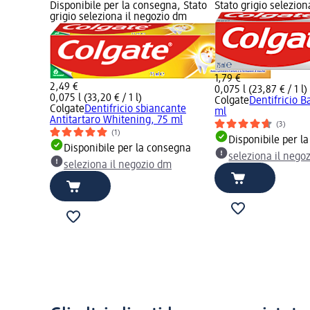
Disponibile per la consegna, Stato
Stato grigio selezio
grigio seleziona il negozio dm
1,79 €
2,49 €
0,075 l (23,87 € / 1 l)
0,075 l (33,20 € / 1 l)
Colgate
Dentifricio B
Colgate
Dentifricio sbiancante
ml
Antitartaro Whitening, 75 ml
(3)
(1)
Disponibile per l
Disponibile per la consegna
seleziona il nego
seleziona il negozio dm