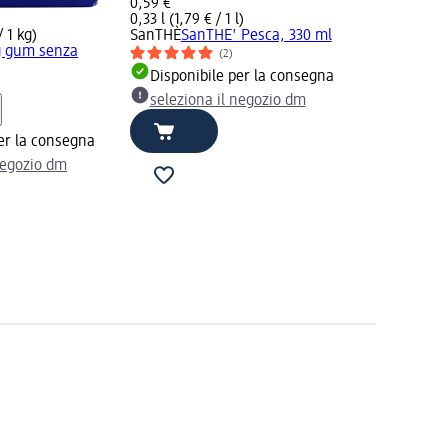
0,59 €
0,33 l (1,79 € / 1 l)
/ 1 kg)
SanTHÈ
SanTHE' Pesca, 330 ml
 gum senza
(2)
Disponibile per la consegna
seleziona il negozio dm
er la consegna
negozio dm