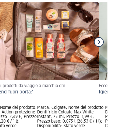
 i prodotti da viaggio a marchio dm
Ecco qui i vanta
nd fuori porta?
Igiene orale 
 Nome del prodotto:
Marca: Colgate; Nome del prodotto:
Marca: Colg
le Action protezione
Dentifricio Colgate Max White
Dentifricio
ezzo: 2,49 €; Prezzo
Instant, 75 ml; Prezzo: 1,99 €;
Protection, 
20 € / 1 l);
Prezzo base: 0,075 l (26,53 € / 1 l);
Prezzo base: 
tato verde
Disponibilità: Stato verde
Disponibilit