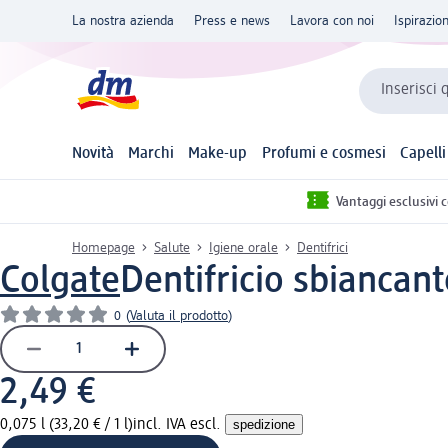
La nostra azienda
Press e news
Lavora con noi
Ispirazio
Inserisci 
Novità
Marchi
Make-up
Profumi e cosmesi
Capelli
Vantaggi esclusivi 
Homepage
Salute
Igiene orale
Dentifrici
Colgate
Dentifricio sbiancan
0
(
Valuta il prodotto
)
2,49 €
0,075 l (33,20 € / 1 l)
incl. IVA escl.
spedizione