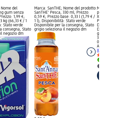
; Nome del
Marca: SanTHÈ; Nome del prodotto:
Marca: AMU
ing gum senza
SanTHE' Pesca, 330 ml; Prezzo:
prodotto: D
Prezzo: 1,99 €;
0,59 €; Prezzo base: 0,33 l (1,79 € /
Xgerm, 80 m
 kg (66,33 € / 1
1 l); Disponibilità: Stato verde
Prezzo base: 
à: Stato verde
Disponibile per la consegna, Stato
Disponibilit
la consegna, Stato
grigio seleziona il negozio dm
Disponibile
 il negozio dm
grigio selez
3,29 €
0,08 l (41,13 
AMUCHINA
D
Xgerm, 80 
Disponib
selezion