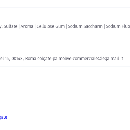
yl Sulfate | Aroma | Cellulose Gum | Sodium Saccharin | Sodium Fluor
ffel 15, 00148, Roma colgate-palmolive-commerciale@legalmail.it
lgate