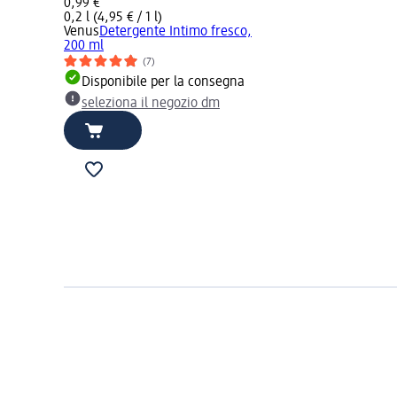
0,99 €
0,2 l (4,95 € / 1 l)
Venus
Detergente Intimo fresco,
200 ml
(7)
Disponibile per la consegna
seleziona il negozio dm