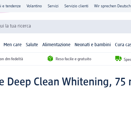
ni e tendenze
Volantino
Servizi
Servizio clienti
Wir sprechen Deutsch
qui la tua ricerca
Men care
Salute
Alimentazione
Neonati e bambini
Cura ca
con dm fedeltà
Reso facile e gratuito
Sped
te Deep Clean Whitening, 75 