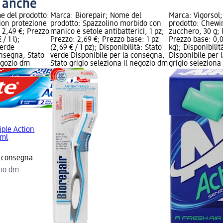
o anche
e del prodotto:
Marca: Biorepair; Nome del
Marca: Vigorsol
tion protezione
prodotto: Spazzolino morbido con
prodotto: Chew
: 2,49 €; Prezzo
manico e setole antibatterici, 1 pz;
zucchero, 30 g; 
/ 1 l);
Prezzo: 2,69 €; Prezzo base: 1 pz
Prezzo base: 0,03
verde
(2,69 € / 1 pz); Disponibilità: Stato
kg); Disponibilit
onsegna, Stato
verde Disponibile per la consegna,
Disponibile per 
negozio dm
Stato grigio seleziona il negozio dm
grigio seleziona
riple Action
 ml
a consegna
zio dm