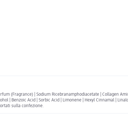
arfum (Fragrance) | Sodium Ricebranamphodiacetate | Collagen Amin
ohol | Benzoic Acid | Sorbic Acid | Limonene | Hexyl Cinnamal | Linalo
portati sulla confezione.