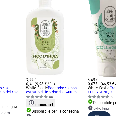
3,99 €
3,49 €
0,4 l (9,98 € / 1 l)
0,075 l (46,53 € /
ccia
White Castle
Bagnodoccia con
White Castle
Cre
to del riso,
estratto di fico d'india, 400 ml
COLLAGENE, 75 
(0)
(0)
Disponibile p
Informazioni
a consegna
seleziona il 
Disponibile per la consegna
zio dm