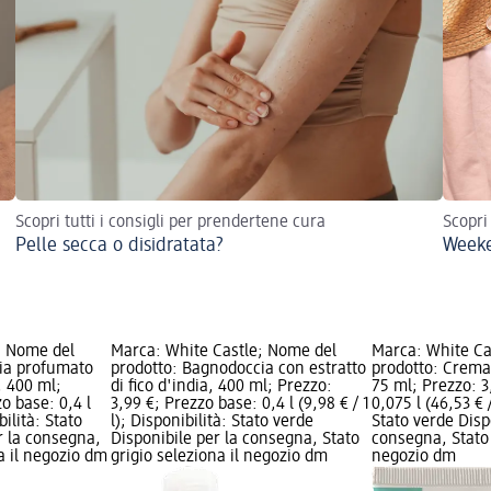
Scopri tutti i consigli per prendertene cura
Scopri
Pelle secca o disidratata?
Weeke
; Nome del
Marca: White Castle; Nome del
Marca: White Ca
ia profumato
prodotto: Bagnodoccia con estratto
prodotto: Crem
, 400 ml;
di fico d'india, 400 ml; Prezzo:
75 ml; Prezzo: 3
o base: 0,4 l
3,99 €; Prezzo base: 0,4 l (9,98 € / 1
0,075 l (46,53 € /
bilità: Stato
l); Disponibilità: Stato verde
Stato verde Disp
r la consegna,
Disponibile per la consegna, Stato
consegna, Stato 
na il negozio dm
grigio seleziona il negozio dm
negozio dm