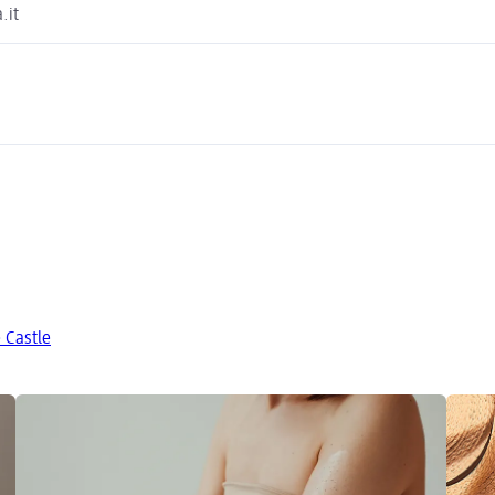
.it
e Castle