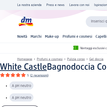
La nostra azienda
Press e news
Lavora con noi
Ispirazio
Inserisci 
Novità
Marchi
Make-up
Profumi e cosmesi
Capelli
Vantaggi esclusivi 
Homepage
Profumi e cosmesi
Pulizia corpo
Gel doccia
White Castle
Bagnodoccia Col
5
(
2 recensioni
)
A pH neutro
A pH neutro