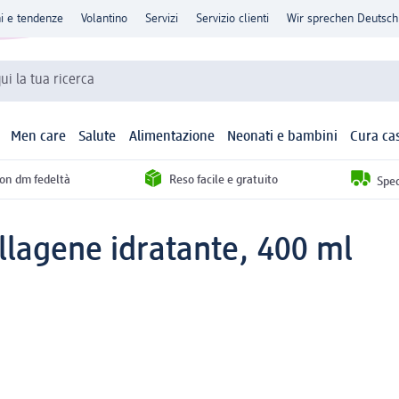
ni e tendenze
Volantino
Servizi
Servizio clienti
Wir sprechen Deutsch
qui la tua ricerca
Men care
Salute
Alimentazione
Neonati e bambini
Cura ca
con dm fedeltà
Reso facile e gratuito
Sped
lagene idratante, 400 ml