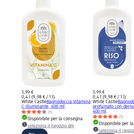
3,99 €
3,99 €
0,4 l (9,98 € / 1 l)
0,4 l (9,98 € / 1 l)
White Castle
Bagnodoccia Vitamina
White Castle
Bagnodo
C illuminante, 400 ml
profumato con deriva
400 ml
(1)
(1)
Disponibile per la consegna
Disponibile per l
seleziona il negozio dm
seleziona il nego