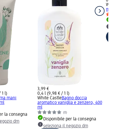
0,08 kg (48,
White Castl
muschio, 80
Disponib
selezion
3,99 €
 1 l)
0,4 l (9,98 € / 1 l)
ma mani
White Castle
Bagno doccia
ml
aromatico vaniglia e zenzero, 400
ml
(0)
er la consegna
Disponibile per la consegna
negozio dm
seleziona il negozio dm