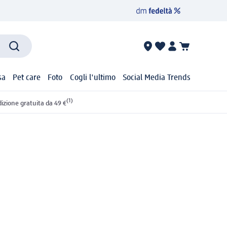
sa
Pet care
Foto
Cogli l'ultimo
Social Media Trends
(1)
izione gratuita da 49 €