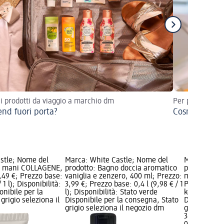
 i prodotti da viaggio a marchio dm
Per proteggere
nd fuori porta?
Cosmetici sen
stle; Nome del
Marca: White Castle; Nome del
Marca: Whit
a mani COLLAGENE,
prodotto: Bagno doccia aromatico
prodotto: B
,49 €; Prezzo base:
vaniglia e zenzero, 400 ml; Prezzo:
muschio, 80
 1 l); Disponibilità:
3,99 €; Prezzo base: 0,4 l (9,98 € / 1
Prezzo base:
onibile per la
l); Disponibilità: Stato verde
kg); Disponi
grigio seleziona il
Disponibile per la consegna, Stato
Disponibile
grigio seleziona il negozio dm
grigio selez
3,89 €