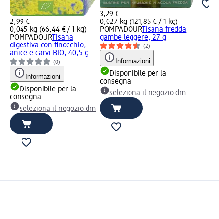
3,29 €
2,99 €
0,027 kg (121,85 € / 1 kg)
0,045 kg (66,44 € / 1 kg)
POMPADOUR
Tisana fredda
POMPADOUR
Tisana
gambe leggere, 27 g
digestiva con finocchio,
(2)
anice e carvi BIO, 40,5 g
Informazioni
(0)
Disponibile per la
Informazioni
consegna
Disponibile per la
seleziona il negozio dm
consegna
seleziona il negozio dm