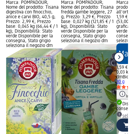
Marca: POMPADOUR;
Marca: POMPADOUR;
Marca: 
Nome del prodotto: Tisana
Nome del prodotto: Tisana
prodotto
digestiva con finocchio,
fredda gambe leggere, 27
all'ortic
anice e carvi BIO, 40,5 g;
g; Prezzo: 3,29 €; Prezzo
1,59 €; P
Prezzo: 2,99 €; Prezzo
base: 0,027 kg (121,85 € / 1
(53,00 € 
base: 0,045 kg (66,44 € / 1
kg); Disponibilità: Stato
grafica; 
kg); Disponibilità: Stato
verde Disponibile per la
verde Dis
verde Disponibile per la
consegna, Stato grigio
consegna
consegna, Stato grigio
seleziona il negozio dm
selezion
seleziona il negozio dm
1,59 €
0,03 kg (
dmBio
Ti
30 g
Info
Dispon
consegn
selez