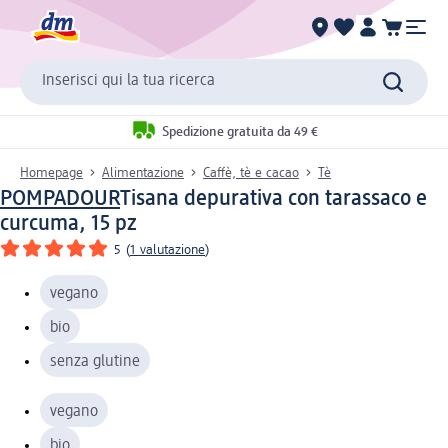
Inserisci qui la tua ricerca
Spedizione gratuita da 49 €
Homepage
Alimentazione
Caffè, tè e cacao
Tè
POMPADOUR
Tisana depurativa con tarassaco e
curcuma, 15 pz
5
(
1 valutazione
)
vegano
bio
senza glutine
vegano
bio