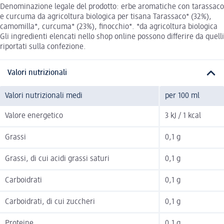
Denominazione legale del prodotto: erbe aromatiche con tarassaco
e curcuma da agricoltura biologica per tisana Tarassaco* (32%),
camomilla*, curcuma* (23%), finocchio*. *da agricoltura biologica
Gli ingredienti elencati nello shop online possono differire da quelli
riportati sulla confezione.
Valori nutrizionali
Valori nutrizionali medi
per 100 ml
Valore energetico
3 kJ / 1 kcal
Grassi
0,1 g
Grassi, di cui acidi grassi saturi
0,1 g
Carboidrati
0,1 g
Carboidrati, di cui zuccheri
0,1 g
Proteine
0,1 g