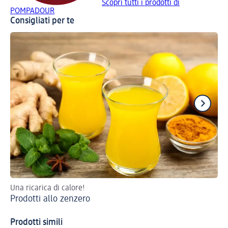
Scopri tutti i prodotti di
POMPADOUR
Consigliati per te
Una ricarica di calore!
Ti
Prodotti allo zenzero
Prodotti simili