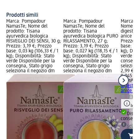
Pr
Prodotti simili
Marca: Pompadour
Marca: Pompadour
Marca: 
NamasTe; Nome del
NamasTe; Nome del
Nome del
prodotto: Tisana
prodotto: Tisana
digestiva
ayurvedica biologica
ayurvedica biologica PURO
anice e c
RISVEGLIO DEI SENSI, 30 g;
RILASSAMENTO, 27 g;
Prezzo: 
Prezzo: 3,19 €; Prezzo
Prezzo: 3,19 €; Prezzo
base: 0,0
base: 0,03 kg (106,33 € / 1
base: 0,027 kg (118,15 € / 1
kg); Disp
kg); Disponibilità: Stato
kg); Disponibilità: Stato
verde Dis
verde Disponibile per la
verde Disponibile per la
consegna
consegna, Stato grigio
consegna, Stato grigio
selezion
seleziona il negozio dm
seleziona il negozio dm
2,99 €
0,045 kg 
POMPAD
digestiva
anice e c
Info
Dispon
consegn
selez