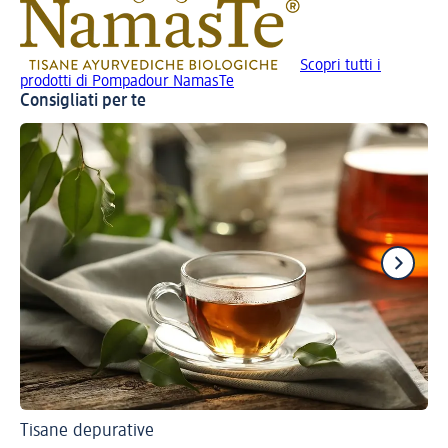
Scopri tutti i
prodotti di Pompadour NamasTe
Consigliati per te
Tisane depurative
Una