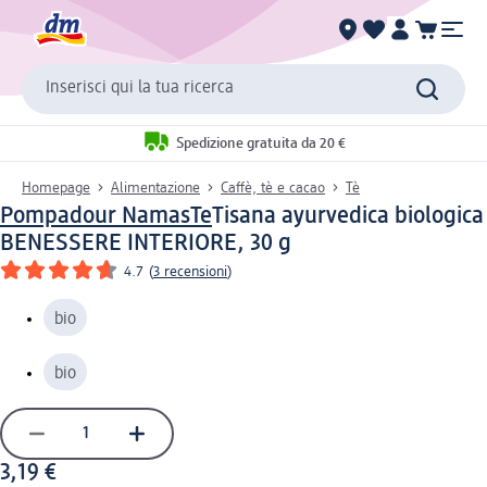
Inserisci qui la tua ricerca
Spedizione gratuita da 20 €
Homepage
Alimentazione
Caffè, tè e cacao
Tè
Pompadour NamasTe
Tisana ayurvedica biologica
BENESSERE INTERIORE, 30 g
4.7
(
3 recensioni
)
bio
bio
3,19 €