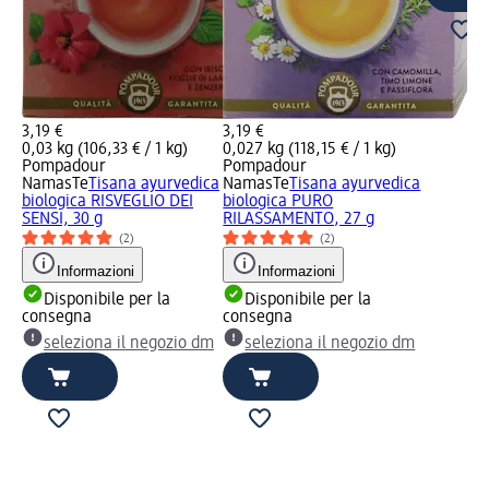
3,19 €
3,19 €
0,03 kg (106,33 € / 1 kg)
0,027 kg (118,15 € / 1 kg)
Pompadour
Pompadour
NamasTe
Tisana ayurvedica
NamasTe
Tisana ayurvedica
biologica RISVEGLIO DEI
biologica PURO
SENSI, 30 g
RILASSAMENTO, 27 g
(2)
(2)
Informazioni
Informazioni
Disponibile per la
Disponibile per la
consegna
consegna
seleziona il negozio dm
seleziona il negozio dm