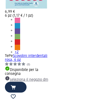
6,99 €
6 pz (1,17 € / 1 pz)
+2
TePe
Scovolini interdentali
rosa, 6 pz
(0)
Disponibile per la
consegna
seleziona il negozio dm