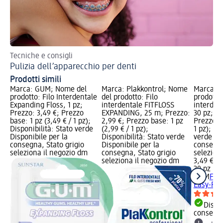
Tecniche e consigli
Sce
Pulizia dell’apparecchio per denti
Sp
Prodotti simili
Marca: GUM; Nome del
Marca: Plakkontrol; Nome
Marca: 
prodotto: Filo Interdentale
del prodotto: Filo
prodotto:
Expanding Floss, 1 pz;
interdentale FITFLOSS
interdent
Prezzo: 3,49 €; Prezzo
EXPANDING, 25 m; Prezzo:
30 pz; Pr
base: 1 pz (3,49 € / 1 pz);
2,99 €; Prezzo base: 1 pz
Prezzo ba
Disponibilità: Stato verde
(2,99 € / 1 pz);
1 pz); Di
Disponibile per la
Disponibilità: Stato verde
verde Dis
consegna, Stato grigio
Disponibile per la
consegna
seleziona il negozio dm
consegna, Stato grigio
selezion
seleziona il negozio dm
3,49 €
30 pz (0,
GUM
Forc
Easy-Flo
Dispon
consegn