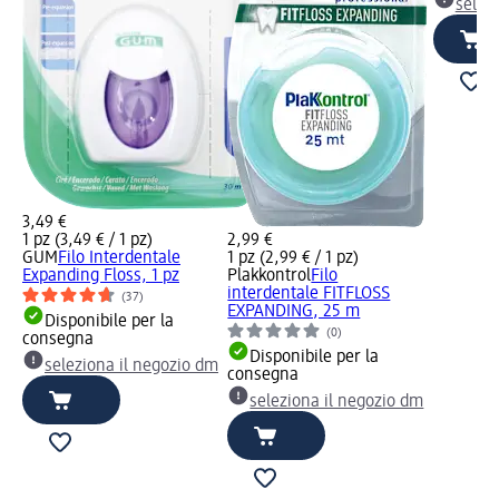
selez
3,49 €
1 pz (3,49 € / 1 pz)
2,99 €
GUM
Filo Interdentale
1 pz (2,99 € / 1 pz)
Expanding Floss, 1 pz
Plakkontrol
Filo
interdentale FITFLOSS
(37)
EXPANDING, 25 m
Disponibile per la
(0)
consegna
Disponibile per la
seleziona il negozio dm
consegna
seleziona il negozio dm